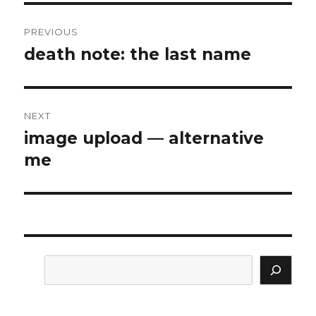
Post
PREVIOUS
navigation
death note: the last name
Previous
post:
NEXT
image upload — alternative
Next
post:
me
Search