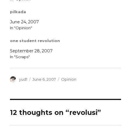
pilkada
June 24, 2007
In "Opinion"
one student revolution
September 28, 2007
In "Scraps"
Author
Posted
Categories
yud1
June 6, 2007
Opinion
on
12 thoughts on “revolusi”