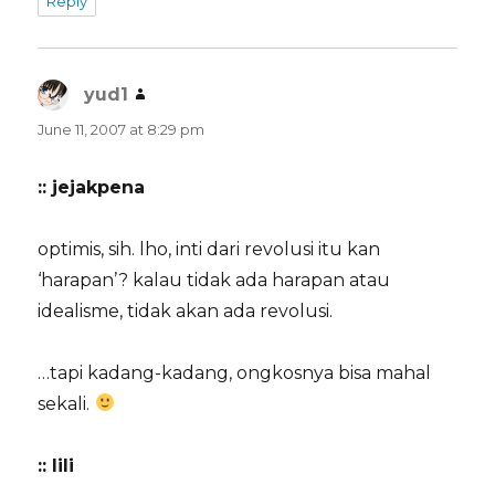
Reply
yud1
says:
June 11, 2007 at 8:29 pm
:: jejakpena
optimis, sih. lho, inti dari revolusi itu kan
‘harapan’? kalau tidak ada harapan atau
idealisme, tidak akan ada revolusi.
…tapi kadang-kadang, ongkosnya bisa mahal
sekali.
:: lili