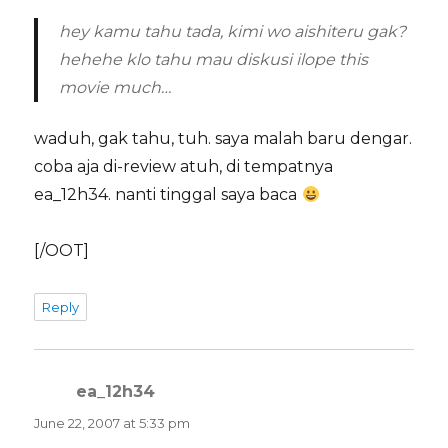
hey kamu tahu tada, kimi wo aishiteru gak?
hehehe klo tahu mau diskusi ilope this
movie much…
waduh, gak tahu, tuh. saya malah baru dengar.
coba aja di-review atuh, di tempatnya
ea_12h34. nanti tinggal saya baca
[/OOT]
Reply
ea_12h34
says:
June 22, 2007 at 5:33 pm