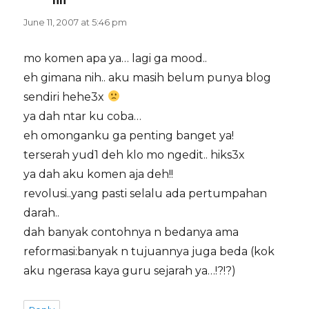
lili
says:
June 11, 2007 at 5:46 pm
mo komen apa ya… lagi ga mood..
eh gimana nih.. aku masih belum punya blog
sendiri hehe3x
ya dah ntar ku coba…
eh omonganku ga penting banget ya!
terserah yud1 deh klo mo ngedit.. hiks3x
ya dah aku komen aja deh!!
revolusi..yang pasti selalu ada pertumpahan
darah..
dah banyak contohnya n bedanya ama
reformasi:banyak n tujuannya juga beda (kok
aku ngerasa kaya guru sejarah ya…!?!?)