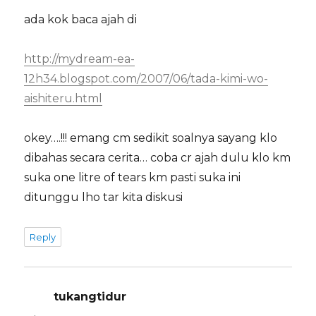
ada kok baca ajah di
http://mydream-ea-
12h34.blogspot.com/2007/06/tada-kimi-wo-
aishiteru.html
okey….!!! emang cm sedikit soalnya sayang klo
dibahas secara cerita… coba cr ajah dulu klo km
suka one litre of tears km pasti suka ini
ditunggu lho tar kita diskusi
Reply
tukangtidur
says: