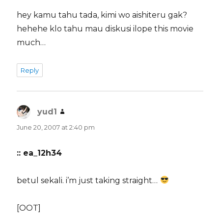
hey kamu tahu tada, kimi wo aishiteru gak?
hehehe klo tahu mau diskusi ilope this movie
much…
Reply
yud1
says:
June 20, 2007 at 2:40 pm
:: ea_12h34
betul sekali. i’m just taking straight…
[OOT]