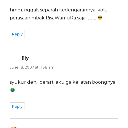
hmm. nggak separah kedengarannya, kok.
perasaan mbak RisaWamuRa saja itu…
Reply
lily
says:
June 18, 2007 at 11:38 am
syukur deh…berarti aku ga keliatan boongnya
Reply