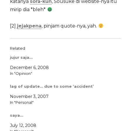
katanya
sora-kun
, Sousuke di website-nya itu
mirip dia *bleh*
[2]
jejakpena
, pinjam quote-nya, yah.
Related
jujur saja…
December 6, 2008
In "Opinion"
lag of update… due to some ‘accident’
November 3, 2007
In "Personal"
saya…
July 12, 2008