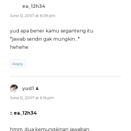
ea_12h34
says:
June 12, 2007 at 6:09 pm
yud apa bener kamu seganteng itu
*jawab sendiri gak mungkin…*
hehehe
Reply
yud1
says:
June 12, 2007 at 6:16 pm
:: ea_12h34
hmm. dua kemungkinan jawaban.