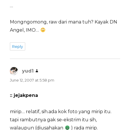
…
Mongngomong, raw dari mana tuh? Kayak DN
Angel, IMO…
Reply
yud1
says:
June 12, 2007 at 5:58 pm
:: jejakpena
mirip… relatif, sih.ada kok foto yang mirip itu.
tapi rambutnya gak se-ekstrim itu sih,
walaupun (diusahakan
) rada mirip.