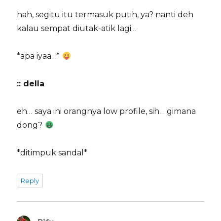
hah, segitu itu termasuk putih, ya? nanti deh
kalau sempat diutak-atik lagi…
*apa iyaa…*
:: della
eh… saya ini orangnya low profile, sih… gimana
dong?
*ditimpuk sandal*
Reply