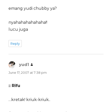
emang yudi chubby ya?
nyahahahahahaha!!
lucu juga
Reply
yud1
says:
June 17, 2007 at 7:38 pm
:: Rifu
…kretak! kriuk-kriuk..