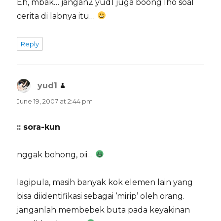
Eh, mbak… jangan2 yud1 juga boong lho soal
cerita di labnya itu…
Reply
yud1
says:
June 19, 2007 at 2:44 pm
:: sora-kun
nggak bohong, oii…
lagipula, masih banyak kok elemen lain yang
bisa diidentifikasi sebagai ‘mirip’ oleh orang.
janganlah membebek buta pada keyakinan