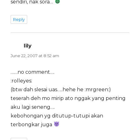
sendiri, nak sora…
Reply
lily
says:
June 22, 2007 at 8:52 am
……no comment….
:rolleyes:
(btw dah slesai uas…..hehe he :mrgreen:)
teserah deh mo mirip ato nggak yang penting
aku lagi seneng….
kebohongan yg ditutup-tutupi akan
terbongkar juga