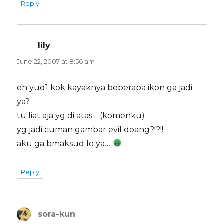
Reply
lily
says:
June 22, 2007 at 8:56 am
eh yud1 kok kayaknya beberapa ikon ga jadi
ya?
tu liat aja yg di atas …(komenku)
yg jadi cuman gambar evil doang?!?!!
aku ga bmaksud lo ya…
Reply
sora-kun
says: