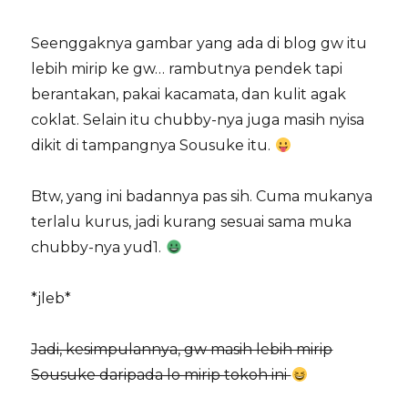
Seenggaknya gambar yang ada di blog gw itu
lebih mirip ke gw… rambutnya pendek tapi
berantakan, pakai kacamata, dan kulit agak
coklat. Selain itu chubby-nya juga masih nyisa
dikit di tampangnya Sousuke itu.
Btw, yang ini badannya pas sih. Cuma mukanya
terlalu kurus, jadi kurang sesuai sama muka
chubby-nya yud1.
*jleb*
Jadi, kesimpulannya, gw masih lebih mirip
Sousuke daripada lo mirip tokoh ini