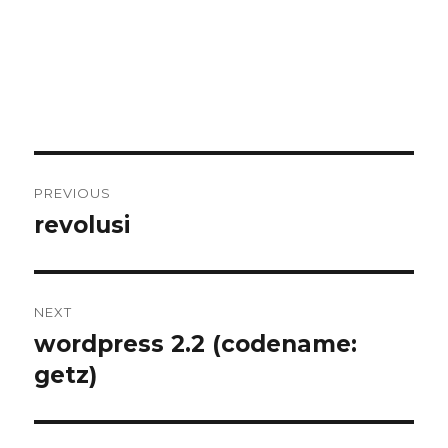
Post
PREVIOUS
navigation
revolusi
Previous
post:
NEXT
wordpress 2.2 (codename:
Next
post:
getz)