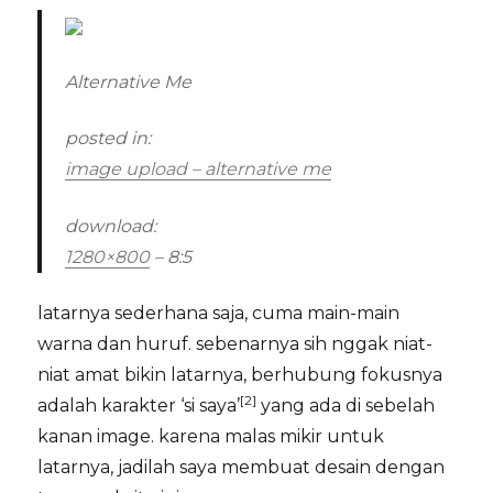
Alternative Me
posted in:
image upload – alternative me
download:
1280×800
– 8:5
latarnya sederhana saja, cuma main-main
warna dan huruf. sebenarnya sih nggak niat-
niat amat bikin latarnya, berhubung fokusnya
[2]
adalah karakter ‘si saya’
yang ada di sebelah
kanan image. karena malas mikir untuk
latarnya, jadilah saya membuat desain dengan