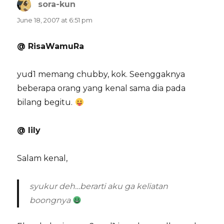
sora-kun
says:
June 18, 2007 at 6:51 pm
@ RisaWamuRa
yud1 memang chubby, kok. Seenggaknya
beberapa orang yang kenal sama dia pada
bilang begitu.
@ lily
Salam kenal,
syukur deh…berarti aku ga keliatan
boongnya