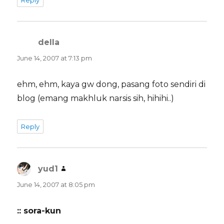
Reply
della
says:
June 14, 2007 at 7:13 pm
ehm, ehm, kaya gw dong, pasang foto sendiri di
blog (emang makhluk narsis sih, hihihi..)
Reply
yud1
says:
June 14, 2007 at 8:05 pm
:: sora-kun