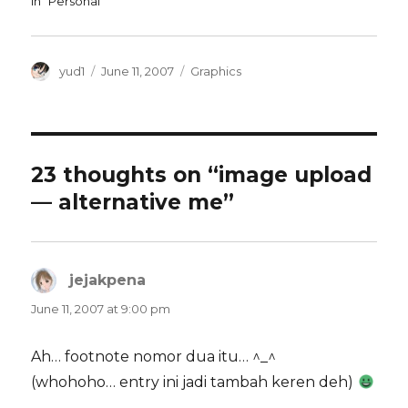
In "Personal"
Author
Posted
Categories
yud1
June 11, 2007
Graphics
on
23 thoughts on “image upload
— alternative me”
jejakpena
says:
June 11, 2007 at 9:00 pm
Ah… footnote nomor dua itu… ^_^
(whohoho… entry ini jadi tambah keren deh)