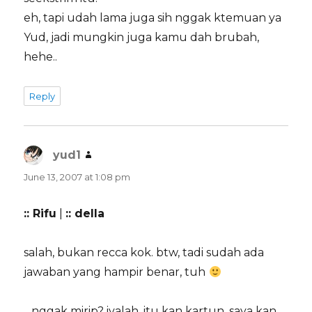
eh, tapi udah lama juga sih nggak ktemuan ya
Yud, jadi mungkin juga kamu dah brubah,
hehe..
Reply
yud1
says:
June 13, 2007 at 1:08 pm
:: Rifu
|
:: della
salah, bukan recca kok. btw, tadi sudah ada
jawaban yang hampir benar, tuh
…nggak mirip? iyalah, itu kan kartun, saya kan