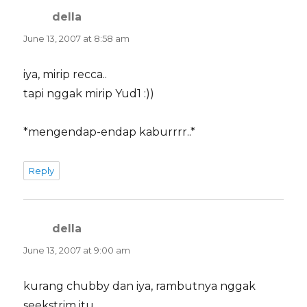
della
says:
June 13, 2007 at 8:58 am
iya, mirip recca..
tapi nggak mirip Yud1 :))
*mengendap-endap kaburrrr..*
Reply
della
says:
June 13, 2007 at 9:00 am
kurang chubby dan iya, rambutnya nggak
seekstrim itu.