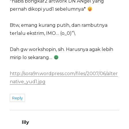
*habis bongkar2 artwork DN ANgel yang
pernah dikopi yud1 sebelumnya*
Btw, emang kurang putih, dan rambutnya
terlalu ekstrim, IMO… (o_0)”\
Dah gw workshopin, sih. Harusnya agak lebih
mirip lo sekarang…
http://sora9n.wordpress.com/files/2007/06/alter
native_yud1.jpg
Reply
lily
says: