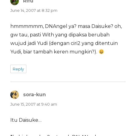
Rifu
says:
June 14, 2007 at 8:32 pm
hmmmmmm, DNAngel ya? masa Daisuke? oh,
gw tau, pasti With yang dipaksa berubah
wujud jadi Yudi (dengan ciri2 yang ditentuin
Yudi, biar tambah keren mungkin?).
Reply
sora-kun
says:
June 15, 2007 at 9:40 am
Itu Daisuke…