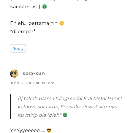
karakter asli)
Eh eh… pertama nih
*dilempar*
Reply
sora-kun
says:
June 12, 2007 at 8:12 am
[1] tokoh utama trilogi serial Full Metal Panic!.
katanya sora-kun, Sousuke di website-nya
itu mirip dia *bleh*
YYYyyeeeee…..