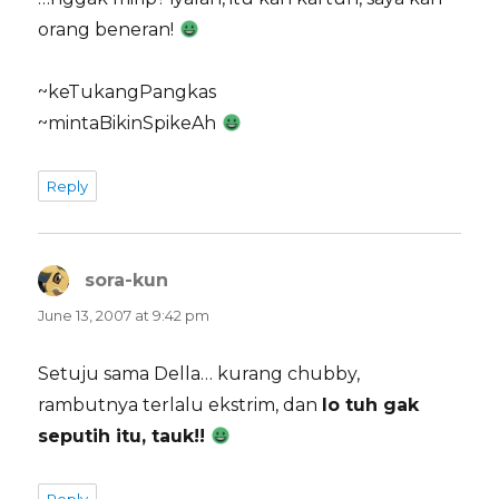
orang beneran!
~keTukangPangkas
~mintaBikinSpikeAh
Reply
sora-kun
says:
June 13, 2007 at 9:42 pm
Setuju sama Della… kurang chubby,
rambutnya terlalu ekstrim, dan
lo tuh gak
seputih itu, tauk!!