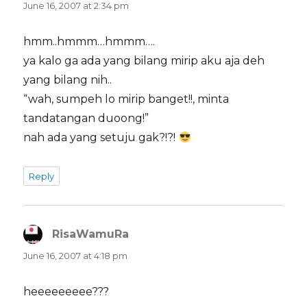
June 16, 2007 at 2:34 pm
hmm..hmmm…hmmm….
ya kalo ga ada yang bilang mirip aku aja deh
yang bilang nih..
“wah, sumpeh lo mirip banget!!, minta
tandatangan duoong!”
nah ada yang setuju gak?!?!
Reply
RisaWamuRa
says:
June 16, 2007 at 4:18 pm
heeeeeeeee???