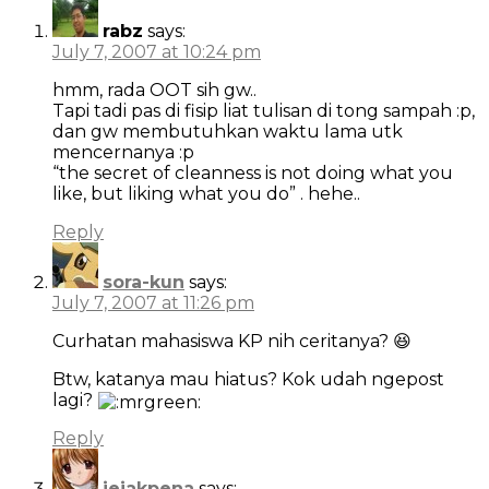
rabz
says:
July 7, 2007 at 10:24 pm
hmm, rada OOT sih gw..
Tapi tadi pas di fisip liat tulisan di tong sampah :p,
dan gw membutuhkan waktu lama utk
mencernanya :p
“the secret of cleanness is not doing what you
like, but liking what you do” . hehe..
Reply
sora-kun
says:
July 7, 2007 at 11:26 pm
Curhatan mahasiswa KP nih ceritanya? 😆
Btw, katanya mau hiatus? Kok udah ngepost
lagi?
Reply
jejakpena
says: