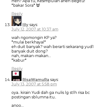
Heh? Apa tu, Kesimpulan aneh begitu!
*bakar Sora* 👿
Reply
lily
says:
July 12, 2007 at 10:37 am
wah ngomongin KP ya?
*mulai berkhayal*
eh duit banyak? wah berarti sekarang yud1
banyak duit dong?
nah, makan-makan…
*kabur*
Reply
RisaWamuRa
says:
July 13, 2007 at 5:58 pm
oya.. kirain Yudi dah ga nulis lg stlh risa bc
postingan sblumna itu..
anoo…