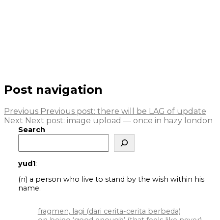
Post navigation
Previous
Previous post:
there will be LAG of update
Next
Next post:
image upload — once in hazy london
Search
yud1
:
(n) a person who live to stand by the wish within his
name.
fragmen, lagi (dari cerita-cerita berbeda)
on being ‘good enough’ (that feels like never)