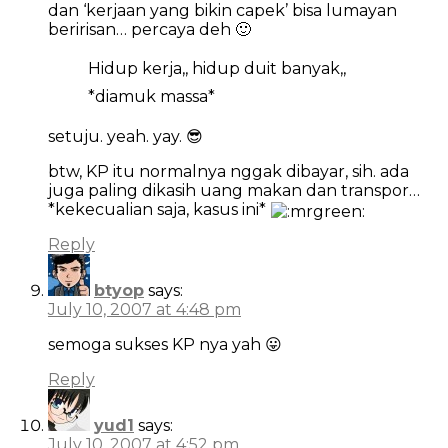
dan ‘kerjaan yang bikin capek’ bisa lumayan
beririsan… percaya deh 🙂
Hidup kerja,, hidup duit banyak,,
*diamuk massa*
setuju. yeah. yay. 😎
btw, KP itu normalnya nggak dibayar, sih. ada
juga paling dikasih uang makan dan transpor…
*kekecualian saja, kasus ini*
Reply
btyop
says:
July 10, 2007 at 4:48 pm
semoga sukses KP nya yah 😛
Reply
yud1
says:
July 10, 2007 at 4:52 pm