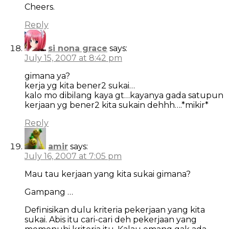
Cheers.
Reply
si nona grace
says:
July 15, 2007 at 8:42 pm
gimana ya?
kerja yg kita bener2 sukai…
kalo mo dibilang kaya gt…kayanya gada satupun
kerjaan yg bener2 kita sukain dehhh….*mikir*
Reply
amir
says:
July 16, 2007 at 7:05 pm
Mau tau kerjaan yang kita sukai gimana?
Gampang …
Definisikan dulu kriteria pekerjaan yang kita
sukai. Abis itu cari-cari deh pekerjaan yang