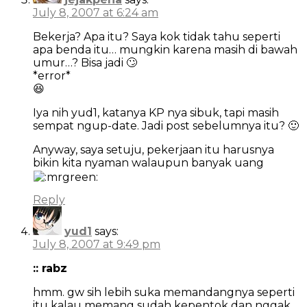
July 8, 2007 at 6:24 am
Bekerja? Apa itu? Saya kok tidak tahu seperti
apa benda itu… mungkin karena masih di bawah
umur…? Bisa jadi 🙄
*error*
😆
Iya nih yud1, katanya KP nya sibuk, tapi masih
sempat ngup-date. Jadi post sebelumnya itu? 🙂
Anyway, saya setuju, pekerjaan itu harusnya
bikin kita nyaman walaupun banyak uang
Reply
yud1
says:
July 8, 2007 at 9:49 pm
:: rabz
hmm. gw sih lebih suka memandangnya seperti
itu kalau memang sudah kepentok dan nggak