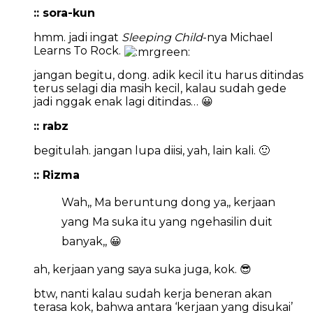
:: sora-kun
hmm. jadi ingat
Sleeping Child
-nya Michael
Learns To Rock.
jangan begitu, dong. adik kecil itu harus ditindas
terus selagi dia masih kecil, kalau sudah gede
jadi nggak enak lagi ditindas… 😀
:: rabz
begitulah. jangan lupa diisi, yah, lain kali. 🙂
:: Rizma
Wah,, Ma beruntung dong ya,, kerjaan
yang Ma suka itu yang ngehasilin duit
banyak,, 😀
ah, kerjaan yang saya suka juga, kok. 😎
btw, nanti kalau sudah kerja beneran akan
terasa kok, bahwa antara ‘kerjaan yang disukai’