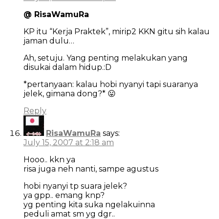
@ RisaWamuRa
KP itu “Kerja Praktek”, mirip2 KKN gitu sih kalau
jaman dulu…
Ah, setuju. Yang penting melakukan yang
disukai dalam hidup.:D
*pertanyaan: kalau hobi nyanyi tapi suaranya
jelek, gimana dong?* 😛
Reply
RisaWamuRa
says:
July 15, 2007 at 2:18 am
Hooo.. kkn ya
risa juga neh nanti, sampe agustus
hobi nyanyi tp suara jelek?
ya gpp.. emang knp?
yg penting kita suka ngelakuinna
peduli amat sm yg dgr..