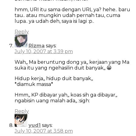
hmm, URI itu sama dengan URL ya? hehe.. baru
tau.. atau mungkin udah pernah tau, cuma
lupa.. ya udah deh, saya isi lagi :p..
Reply
Rizma
says:
July 10, 2007 at 3:39 pm
Wah,, Ma beruntung dong ya,, kerjaan yang Ma
suka itu yang ngehasilin duit banyak,, 😀
Hidup kerja,, hidup duit banyak,,
*diamuk massa*
Hmm,, KP dibayar yah,, koas sih ga dibayar,,
ngabisin uang malah ada,, :sigh:
Reply
yud1
says:
July 10, 2007 at 3:58 pm