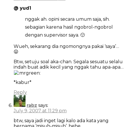
@ yud1
nggak ah. opini secara umum saja, sih.
sebagian karena hasil ngobrol-ngobrol
dengan supervisor saya. 🙂
Wueh, sekarang dia ngomongnya pakai ‘saya’…
😛
Btw, setuju soal aka-chan. Segala sesuatu selalu
indah buat adik kecil yang nggak tahu apa-apa…
*kabur*
Reply
rabz
says:
July 9, 2007 at 11:29 pm
btw, saya jadi inget lagi kalo ada kata yang
bernama ‘misuh-misuh’, hehe..