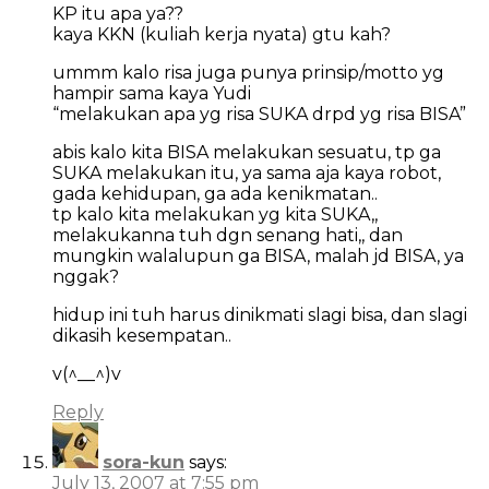
KP itu apa ya??
kaya KKN (kuliah kerja nyata) gtu kah?
ummm kalo risa juga punya prinsip/motto yg
hampir sama kaya Yudi
“melakukan apa yg risa SUKA drpd yg risa BISA”
abis kalo kita BISA melakukan sesuatu, tp ga
SUKA melakukan itu, ya sama aja kaya robot,
gada kehidupan, ga ada kenikmatan..
tp kalo kita melakukan yg kita SUKA,,
melakukanna tuh dgn senang hati,, dan
mungkin walalupun ga BISA, malah jd BISA, ya
nggak?
hidup ini tuh harus dinikmati slagi bisa, dan slagi
dikasih kesempatan..
v(^__^)v
Reply
sora-kun
says:
July 13, 2007 at 7:55 pm