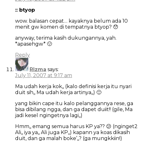
:: btyop
wow. balasan cepat… kayaknya belum ada 10
menit gw komen di tempatnya btyop? 😯
anyway, terima kasih dukungannya, yah.
*apasehgw* 🙂
Reply
Rizma
says:
July 11, 2007 at 9:17 am
Ma udah kerja kok,, (kalo definisi kerja itu nyari
duit sih,, Ma udah kerja artinya,,) 🙂
yang bikin cape itu kalo pelanggannya rese, ga
bisa dibilang ngga, dan ga dapet duiit!! (gile, Ma
jadi kesel ngingetnya lagi,,)
Hmm,, emang semua harus KP ya?? 😕 (nginget2
Ali,, iya ya,, Ali juga KP,,) kapann ya koas dikasih
duit, dan ga malah boke’,,? (ga mungkkiin!)