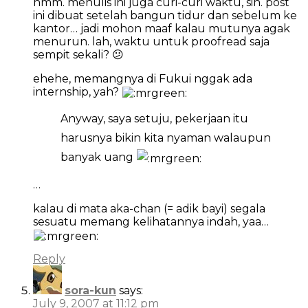
hmm. menulis ini juga curi-curi waktu, sih. post
ini dibuat setelah bangun tidur dan sebelum ke
kantor… jadi mohon maaf kalau mutunya agak
menurun. lah, waktu untuk proofread saja
sempit sekali? 😕
ehehe, memangnya di Fukui nggak ada
internship, yah?
Anyway, saya setuju, pekerjaan itu
harusnya bikin kita nyaman walaupun
banyak uang
…
kalau di mata aka-chan (= adik bayi) segala
sesuatu memang kelihatannya indah, yaa…
Reply
sora-kun
says:
July 9, 2007 at 11:12 pm