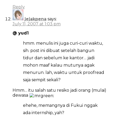
Reply
jejakpena
says:
July 11, 2007 at 1:03 pm
@ yud1
hmm. menulis ini juga curi-curi waktu,
sih. post ini dibuat setelah bangun
tidur dan sebelum ke kantor… jadi
mohon maaf kalau mutunya agak
menurun. lah, waktu untuk proofread
saja sempit sekali?
Hmm… itu salah satu resiko jadi orang (mulai)
dewasa
ehehe, memangnya di Fukui nggak
ada internship, yah?