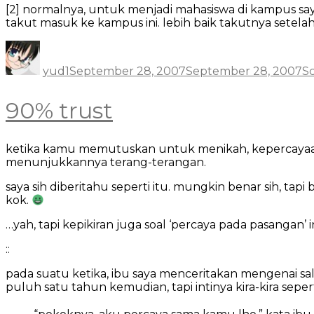
[2] normalnya, untuk menjadi mahasiswa di kampus say
takut masuk ke kampus ini. lebih baik takutnya setelah 
Author
Posted
Ca
on
yud1
September 28, 2007
September 28, 2007
S
90% trust
ketika kamu memutuskan untuk menikah, kepercayaan 
menunjukkannya terang-terangan.
saya sih diberitahu seperti itu. mungkin benar sih, 
kok.
…yah, tapi kepikiran juga soal ‘percaya pada pasangan’ ini,
::
pada suatu ketika, ibu saya menceritakan mengenai sa
puluh satu tahun kemudian, tapi intinya kira-kira seperti