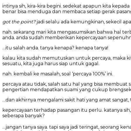
intinya sih, kira-kira begini. sedekat apapun kita kepad
benar bisa menduga dan membaca setiap gerak pasanga
got the point?
jadi selalu ada kemungkinan, sekecil ap
nah. sekarang mari kita mengasumsikan bahwa hal terb
anda. anda sudah memberikan kepercayaan sepenuhnya,
…itu salah anda. tanya kenapa? kenapa tanya!
kalau kita sudah memutuskan untuk percaya, maka kita
sesuatu, kita juga harus siap untuk gagal.
nah. kembali ke masalah, soal ‘percaya 100%’ ini.
percaya atau tidak, salah satu hal yang bisa membuat
pengertian mendapatkan suami yang cukup brengsek
…dan akhirnya mengalami sakit hati yang amat sangat, t
kepercayaan terhadap pasangan itu perlu. katanya sih, 
seberapa banyak?
…jangan tanya saya. tapi saya jadi teringat, seorang