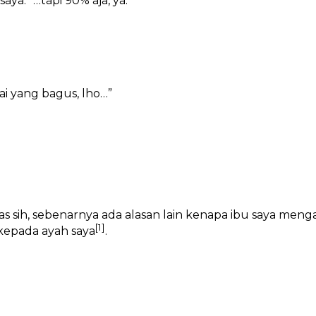
ya. “…tapi 90% aja, ya.”
lai yang bagus, lho…”
jelas sih, sebenarnya ada alasan lain kenapa ibu saya m
[1]
 kepada ayah saya
.