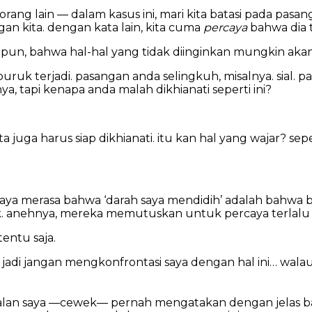
a orang lain — dalam kasus ini, mari kita batasi pada pasa
n kita. dengan kata lain, kita cuma
percaya
bahwa dia t
apun, bahwa hal-hal yang tidak diinginkan mungkin akan 
uruk terjadi. pasangan anda selingkuh, misalnya. sial
 tapi kenapa anda malah dikhianati seperti ini?
 juga harus siap dikhianati. itu kan hal yang wajar? 
 saya merasa bahwa ‘darah saya mendidih’ adalah bahwa
. anehnya, mereka memutuskan untuk percaya terlalu
entu saja.
jadi jangan mengkonfrontasi saya dengan hal ini… walaupu
 kenalan saya —cewek— pernah mengatakan dengan jelas b