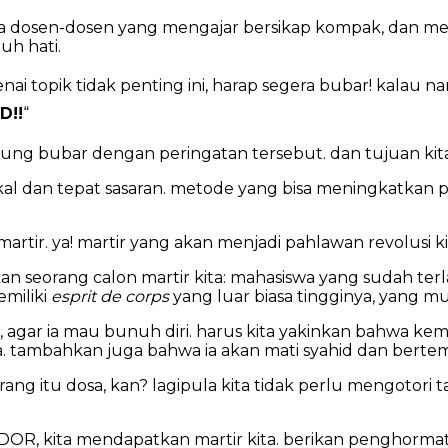
ba dosen-dosen yang mengajar bersikap kompak, dan me
h hati.
i topik tidak penting ini, harap segera bubar! kalau n
D!!
“
sung bubar dengan peringatan tersebut. dan tujuan kita 
kal dan tepat sasaran. metode yang bisa meningkatkan pos
tir. ya! martir yang akan menjadi pahlawan revolusi ki
 seorang calon martir kita: mahasiswa yang sudah terl
emiliki
esprit de corps
yang luar biasa tingginya, yang 
ni, agar ia mau bunuh diri. harus kita yakinkan bahwa
 tambahkan juga bahwa ia akan mati syahid dan bertemu
 itu dosa, kan? lagipula kita tidak perlu mengotori ta
 DOR, kita mendapatkan martir kita. berikan penghormata