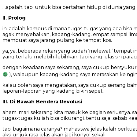
…apalah. tapi untuk bisa bertahan hidup di dunia yang
II. Prolog
ini adalah kampus di mana tugas-tugas yang ada bisa me
agak menyebalkan, kadang-kadang. empat sampai lima
membuat saya jarang pulang ke tempat kos.
ya, ya, beberapa rekan yang sudah ‘melewati’ tempat i
yang terlalu melebih-lebihkan. tapi yang jelas sih parag
dengan keadaan saya sekarang, saya cukup bersyukur b
), walaupun kadang-kadang saya merasakan keingin
kalau boleh saya mengatakan, saya cukup senang bahwa
laporan-laporan yang kadang bikin sepet.
III. Di Bawah Bendera Revolusi
ahem. mari sekarang kita masuk ke bagian seriusnya. s
tugas-tugas kuliah bisa dikurangi. tentu saja, sebab k
tapi bagaimana caranya? mahasiswa jelas kalah berkua
aksi unjuk rasa jelas akan jadi konyol sekali.