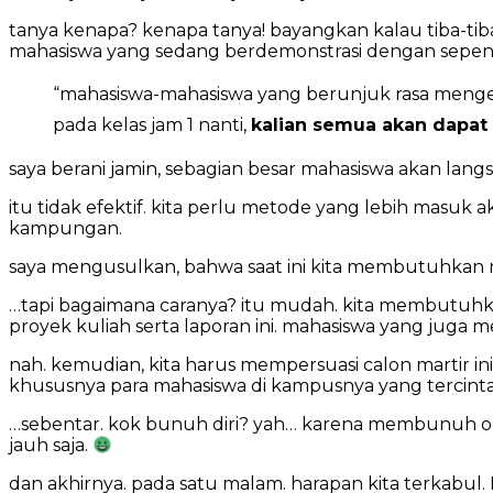
tanya kenapa? kenapa tanya! bayangkan kalau tiba-ti
mahasiswa yang sedang berdemonstrasi dengan sepenu
“mahasiswa-mahasiswa yang berunjuk rasa mengena
pada kelas jam 1 nanti,
kalian semua akan dapat 
saya berani jamin, sebagian besar mahasiswa akan lang
itu tidak efektif. kita perlu metode yang lebih masuk a
kampungan.
saya mengusulkan, bahwa saat ini kita membutuhkan mar
…tapi bagaimana caranya? itu mudah. kita membutuhkan
proyek kuliah serta laporan ini. mahasiswa yang juga m
nah. kemudian, kita harus mempersuasi calon martir i
khususnya para mahasiswa di kampusnya yang tercinta.
…sebentar. kok bunuh diri? yah… karena membunuh orang
jauh saja.
dan akhirnya. pada satu malam. harapan kita terkabul.