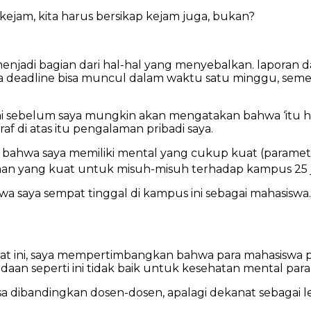
 kejam, kita harus bersikap kejam juga, bukan?
njadi bagian dari hal-hal yang menyebalkan. laporan dan
 deadline bisa muncul dalam waktu satu minggu, semen
ni sebelum saya mungkin akan mengatakan bahwa ‘itu hal
raf di atas itu pengalaman pribadi saya.
ahwa saya memiliki mental yang cukup kuat (parametern
an yang kuat untuk misuh-misuh terhadap kampus 25 ju
 saya sempat tinggal di kampus ini sebagai mahasiswa…
aat ini, saya mempertimbangkan bahwa para mahasiswa pe
eadaan seperti ini tidak baik untuk kesehatan mental par
sa dibandingkan dosen-dosen, apalagi dekanat sebagai 