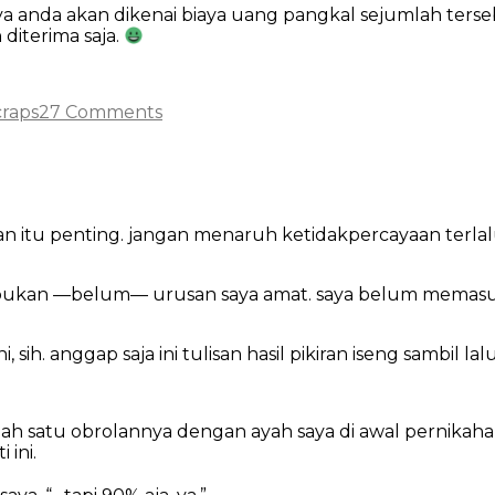
a anda akan dikenai biaya uang pangkal sejumlah terseb
diterima saja.
tegories
on
one
craps
27 Comments
student
revolution
itu penting. jangan menaruh ketidakpercayaan terla
tapi bukan —belum— urusan saya amat. saya belum memas
 sih. anggap saja ini tulisan hasil pikiran iseng sambil lalu
lah satu obrolannya dengan ayah saya di awal pernikaha
 ini.