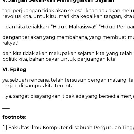
V. Jangan Sekali-kali Meninggalkan Sejarah
tapi perjuangan tidak akan selesai. kita tidak akan 
revolusi kita. untuk itu, mari kita kepalkan tangan, k
…dan kita teriakkan: “Hidup Mahasiswa!!” “Hidup Perjuan
dengan teriakan yang membahana, yang membuat musu
rakyat!
dan kita tidak akan melupakan sejarah kita, yang tela
politik kita, bahan bakar untuk perjuangan kita!
VI. Epilog
ya, sebuah rencana, telah tersusun dengan matang. tap
terjadi di kampus kita tercinta.
…ya. sangat disayangkan, tidak ada yang bersedia menjad
___
footnote:
[1] Fakultas Ilmu Komputer di sebuah Perguruan Tinggi