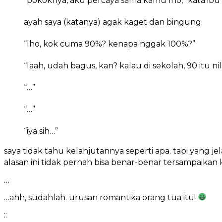
“pokoknya, aku percaya sama kamu lho,” kata ibu sa
ayah saya (katanya) agak kaget dan bingung.
“lho, kok cuma 90%? kenapa nggak 100%?”
“laah, udah bagus, kan? kalau di sekolah, 90 itu ni
“…”
“…”
“iya sih…”
saya tidak tahu kelanjutannya seperti apa. tapi yang 
alasan ini tidak pernah bisa benar-benar tersampaikan
…
…ahh, sudahlah. urusan romantika orang tua itu!
::