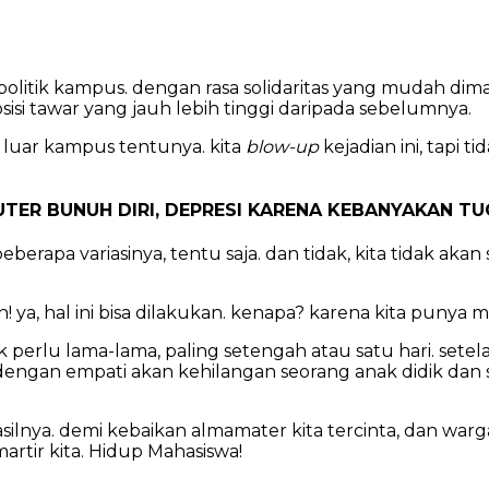
litik kampus. dengan rasa solidaritas yang mudah dima
isi tawar yang jauh lebih tinggi daripada sebelumnya.
 luar kampus tentunya. kita
blow-up
kejadian ini, tapi 
ER BUNUH DIRI, DEPRESI KARENA KEBANYAKAN T
pa variasinya, tentu saja. dan tidak, kita tidak akan sa
ya, hal ini bisa dilakukan. kenapa? karena kita punya ma
k perlu lama-lama, paling setengah atau satu hari. set
dengan empati akan kehilangan seorang anak didik dan s
ilnya. demi kebaikan almamater kita tercinta, dan warg
martir kita. Hidup Mahasiswa!