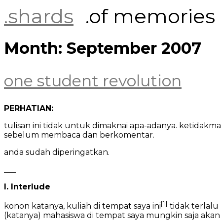
Skip
.shards
.of memories
to
content
Month:
September 2007
one student revolution
PERHATIAN:
tulisan ini tidak untuk dimaknai apa-adanya. ketidakm
sebelum membaca dan berkomentar.
anda sudah diperingatkan.
___
I. Interlude
[1]
konon katanya, kuliah di tempat saya ini
tidak terlalu
(katanya) mahasiswa di tempat saya mungkin saja akan 