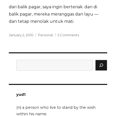
dari balik pagar, saya ingin berteriak. dan di
balik pagar, mereka meranggas dan layu —
dan tetap menolak untuk mati.
Posted
Categories
on
January 2, 2010
Personal
5 Comments
on
meranggas
dan
tak
ingin
mati
Search
yud1
:
(n) a person who live to stand by the wish
within his name.