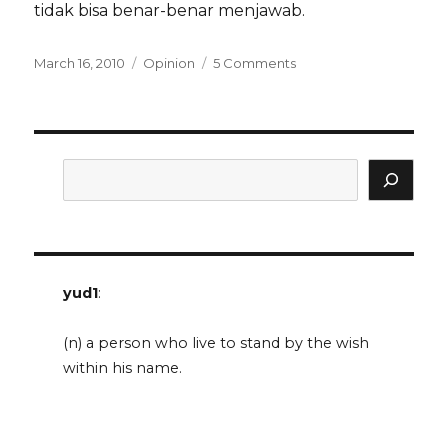
tidak bisa benar-benar menjawab.
Posted
Categories
on
March 16, 2010
Opinion
5 Comments
on
Mrs.
Doubtfire,
dan
perspektif
yang
Search
berubah
yud1
:
(n) a person who live to stand by the wish
within his name.