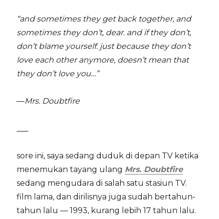
“and sometimes they get back together, and
sometimes they don’t, dear. and if they don’t,
don’t blame yourself. just because they don’t
love each other anymore, doesn’t mean that
they don’t love you…”
—
Mrs. Doubtfire
___
sore ini, saya sedang duduk di depan TV ketika
menemukan tayang ulang
Mrs. Doubtfire
sedang mengudara di salah satu stasiun TV.
film lama, dan dirilisnya juga sudah bertahun-
tahun lalu — 1993, kurang lebih 17 tahun lalu.