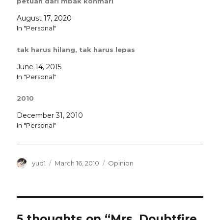
petuah dari mbak konmari
August 17, 2020
In "Personal"
tak harus hilang, tak harus lepas
June 14, 2015
In "Personal"
2010
December 31, 2010
In "Personal"
Author
Posted
Categories
yud1
March 16, 2010
Opinion
on
5 thoughts on “Mrs. Doubtfire,