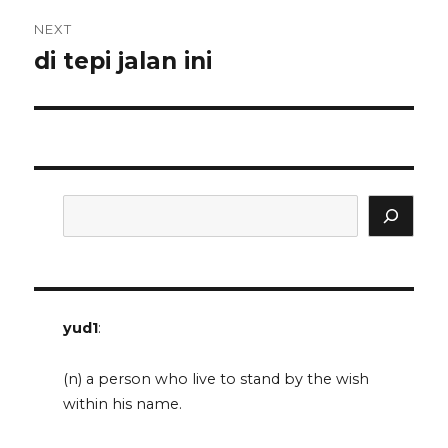
NEXT
di tepi jalan ini
Next
post:
Search
yud1
:
(n) a person who live to stand by the wish
within his name.