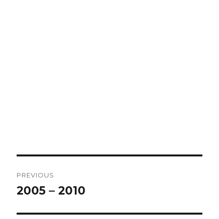
Post
PREVIOUS
navigation
2005 – 2010
Previous
post: