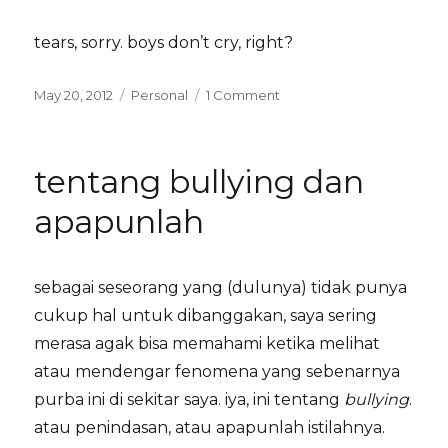
tears, sorry. boys don’t cry, right?
Posted
Categories
on
May 20, 2012
Personal
1 Comment
on
in
the
end
tentang bullying dan
apapunlah
sebagai seseorang yang (dulunya) tidak punya
cukup hal untuk dibanggakan, saya sering
merasa agak bisa memahami ketika melihat
atau mendengar fenomena yang sebenarnya
purba ini di sekitar saya. iya, ini tentang
bullying
.
atau penindasan, atau apapunlah istilahnya.