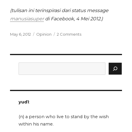
(tulisan ini terinspirasi dari status message
manusiasuper
di Facebook, 4 Mei 2012.)
Posted
Categories
on
May 6, 2012
Opinion
2 Comments
on
tentang
bullying
dan
apapunlah
Search
yud1
:
(n) a person who live to stand by the wish
within his name.