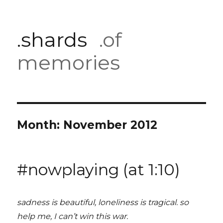
.shards
.of
memories
Month:
November 2012
#nowplaying (at 1:10)
sadness is beautiful, loneliness is tragical. so
help me, I can’t win this war.