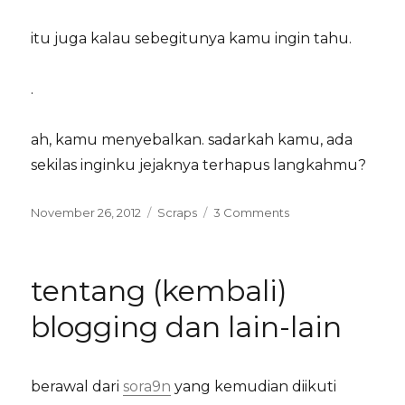
itu juga kalau sebegitunya kamu ingin tahu.
.
ah, kamu menyebalkan. sadarkah kamu, ada
sekilas inginku jejaknya terhapus langkahmu?
Posted
Categories
on
November 26, 2012
Scraps
3 Comments
on
#nowplaying
(at
1:10)
tentang (kembali)
blogging dan lain-lain
berawal dari
sora9n
yang kemudian diikuti