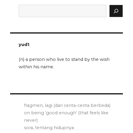
dan
lain-
Search
lain
yud1
:
(n) a person who live to stand by the wish
within his name.
fragmen, lagi (dari cerita-cerita berbeda)
on being ‘good enough’ (that feels like
never)
sora, tentang hidupnya