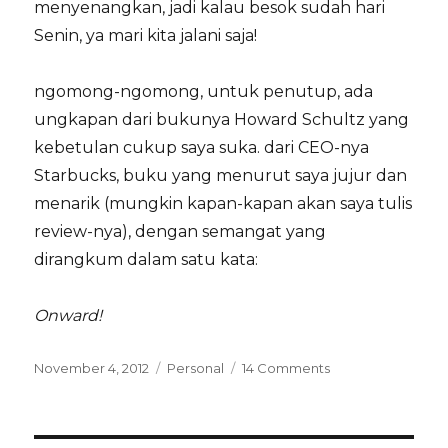
menyenangkan, jadi kalau besok sudah hari
Senin, ya mari kita jalani saja!
ngomong-ngomong, untuk penutup, ada
ungkapan dari bukunya Howard Schultz yang
kebetulan cukup saya suka. dari CEO-nya
Starbucks, buku yang menurut saya jujur dan
menarik (mungkin kapan-kapan akan saya tulis
review-nya), dengan semangat yang
dirangkum dalam satu kata:
Onward!
Posted
Categories
on
November 4, 2012
Personal
14 Comments
on
tentang
(kembali)
blogging