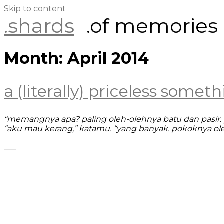
Skip to content
.shards
.of memories
Month:
April 2014
a (literally) priceless some
“memangnya apa? paling oleh-olehnya batu dan pasir.
“aku mau kerang,” katamu. “yang banyak. pokoknya oleh
___