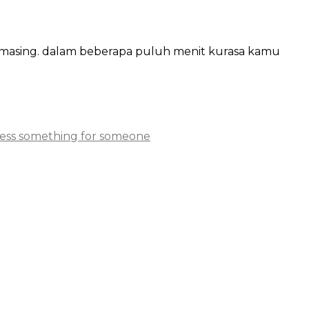
g-masing. dalam beberapa puluh menit kurasa kamu
celess something for someone