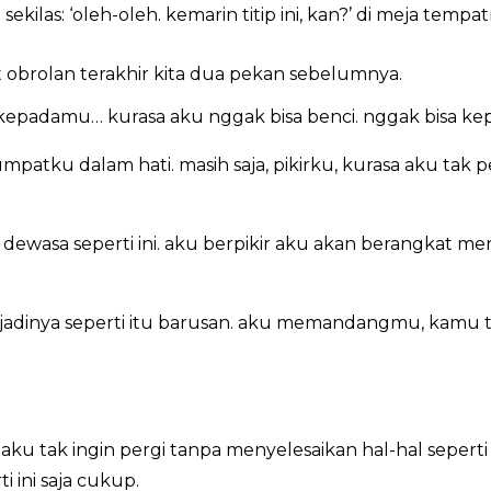
kilas: ‘oleh-oleh. kemarin titip ini, kan?’ di meja tempa
at obrolan terakhir kita dua pekan sebelumnya.
 kepadamu… kurasa aku nggak bisa benci. nggak bisa k
umpatku dalam hati. masih saja, pikirku, kurasa aku tak 
 dewasa seperti ini. aku berpikir aku akan berangkat
pa jadinya seperti itu barusan. aku memandangmu, kam
aku tak ingin pergi tanpa menyelesaikan hal-hal sepert
ini saja cukup.