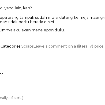
i yang lain, kan?
berapa orang tampak sudah mulai datang ke meja masin
ah tidak perlu berada di sini.
elumnya aku akan menelepon dulu.
7
Categories
Scraps
Leave a comment
on a (literally) pri
me.
lly, of sorts)