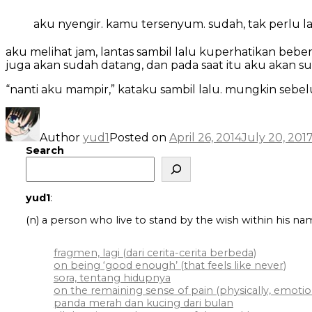
aku nyengir. kamu tersenyum. sudah, tak perlu lag
aku melihat jam, lantas sambil lalu kuperhatikan be
juga akan sudah datang, dan pada saat itu aku akan sud
“nanti aku mampir,” kataku sambil lalu. mungkin seb
Author
yud1
Posted on
April 26, 2014
July 20, 201
Search
yud1
:
(n) a person who live to stand by the wish within his na
fragmen, lagi (dari cerita-cerita berbeda)
on being ‘good enough’ (that feels like never)
sora, tentang hidupnya
on the remaining sense of pain (physically, emotiona
panda merah dan kucing dari bulan