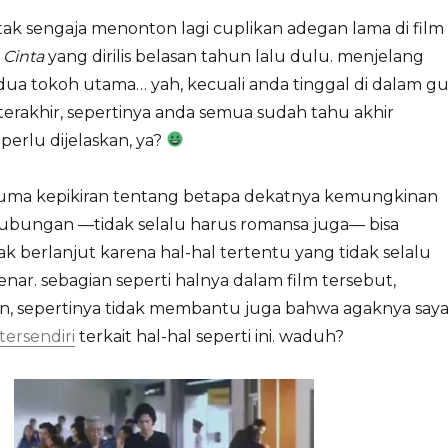
ya tak sengaja menonton lagi cuplikan adegan lama di film
Cinta
yang dirilis belasan tahun lalu dulu. menjelang
edua tokoh utama… yah, kecuali anda tinggal di dalam g
terakhir, sepertinya anda semua sudah tahu akhir
perlu dijelaskan, ya?
 cuma kepikiran tentang betapa dekatnya kemungkinan
bungan —tidak selalu harus romansa juga— bisa
ak berlanjut karena hal-hal tertentu yang tidak selalu
ar. sebagian seperti halnya dalam film tersebut,
i lain, sepertinya tidak membantu juga bahwa agaknya say
tersendiri
terkait hal-hal seperti ini. waduh?