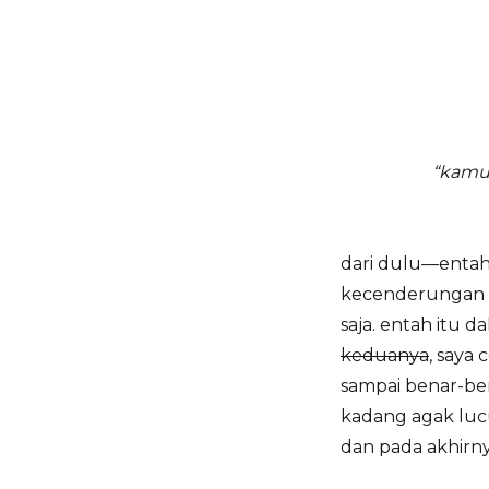
“kamu
dari dulu—entah 
kecenderungan u
saja. entah itu 
keduanya
, saya
sampai benar-ben
kadang agak luc
dan pada akhirnya