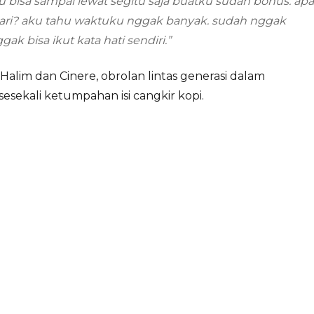
au bisa sampai lewat segitu saja buatku sudah bonus. apa
ucari? aku tahu waktuku nggak banyak. sudah nggak
k bisa ikut kata hati sendiri.”
 Halim dan Cinere, obrolan lintas generasi dalam
sesekali ketumpahan isi cangkir kopi.