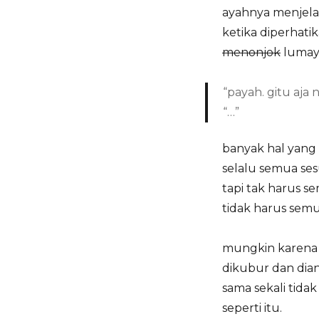
ayahnya menjela
ketika diperhati
menonjok
lumaya
“payah. gitu aja n
“…”
banyak hal yang
selalu semua ses
tapi tak harus s
tidak harus semua
mungkin karena b
dikubur dan dian
sama sekali tidak
seperti itu.