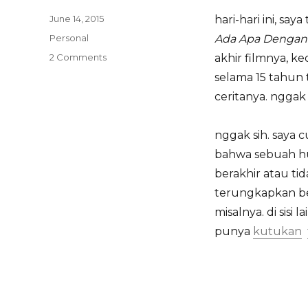
Posted
June 14, 2015
hari-hari ini, sa
on
Categories
Personal
Ada Apa Dengan 
on
2 Comments
akhir filmnya, k
tak
selama 15 tahun 
harus
ceritanya. nggak 
hilang,
tak
harus
nggak sih. saya
lepas
bahwa sebuah hu
berakhir atau tid
terungkapkan ben
misalnya. di sis
punya
kutukan