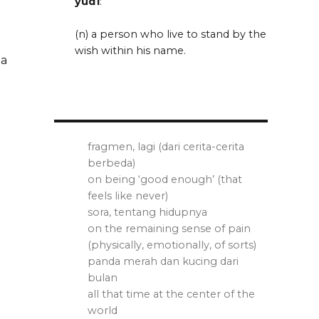
yud1
:
(n) a person who live to stand by the
wish within his name.
ua
fragmen, lagi (dari cerita-cerita
berbeda)
on being ‘good enough’ (that
feels like never)
sora, tentang hidupnya
a
on the remaining sense of pain
(physically, emotionally, of sorts)
panda merah dan kucing dari
bulan
all that time at the center of the
world