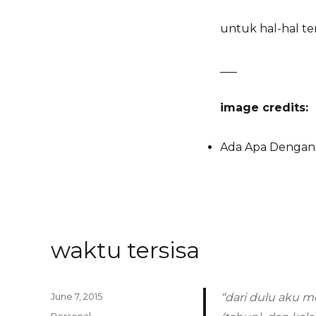
untuk hal-hal te
___
image credits:
Ada Apa Dengan C
waktu tersisa
Posted
June 7, 2015
“dari dulu aku 
on
Categories
Personal