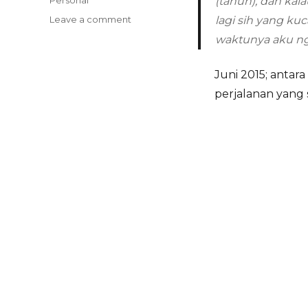
(tahun), dan kal
on
Leave a comment
lagi sih yang k
waktu
waktunya aku ngga
tersisa
Juni 2015; antara
perjalanan yang 