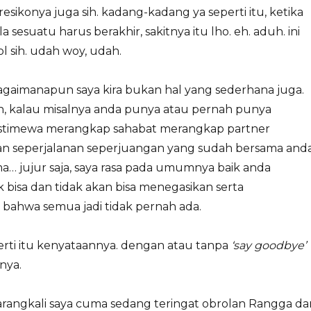
esikonya juga sih. kadang-kadang ya seperti itu, ketika
a sesuatu harus berakhir, sakitnya itu lho. eh. aduh. ini
l sih. udah woy, udah.
 bagaimanapun saya kira bukan hal yang sederhana juga.
h, kalau misalnya anda punya atau pernah punya
istimewa merangkap sahabat merangkap partner
 seperjalanan seperjuangan yang sudah bersama and
a… jujur saja, saya rasa pada umumnya baik anda
 bisa dan tidak akan bisa menegasikan serta
 bahwa semua jadi tidak pernah ada.
erti itu kenyataannya. dengan atau tanpa
‘say goodbye’
nya.
barangkali saya cuma sedang teringat obrolan Rangga da