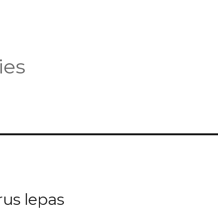
ies
rus lepas