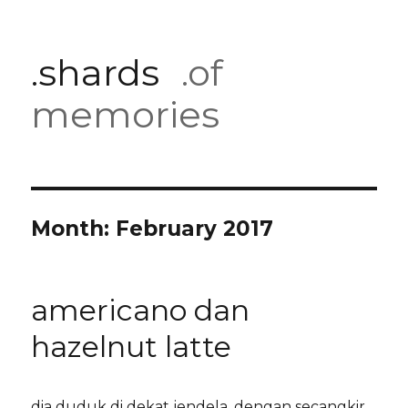
.shards
.of
memories
Month:
February 2017
americano dan
hazelnut latte
dia duduk di dekat jendela, dengan secangkir