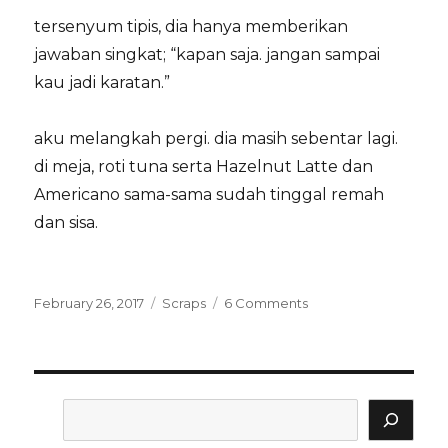
tersenyum tipis, dia hanya memberikan
jawaban singkat; “kapan saja. jangan sampai
kau jadi karatan.”
aku melangkah pergi. dia masih sebentar lagi.
di meja, roti tuna serta Hazelnut Latte dan
Americano sama-sama sudah tinggal remah
dan sisa.
Posted
Categories
on
February 26, 2017
Scraps
6 Comments
on
americano
dan
hazelnut
latte
Search