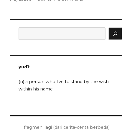
on
opini-
opini
yang
tidak
berguna
Search
yud1
:
(n) a person who live to stand by the wish
within his name.
fragmen, lagi (dari cerita-cerita berbeda)