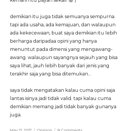
kemarin itu payah sekali. 😛 )
demikian itu juga tidak semuanya sempurna.
tapi ada usaha, ada kemajuan, dan walaupun
ada kekecewaan, buat saya demikian itu lebih
berharga daripadaa opini yang hanya
menuntut pada dimensi yang mengawang-
awang. walaupun sayangnya sejauh yang bisa
saya lihat, jauh lebih banyak dari jenis yang
terakhir saja yang bisa ditemukan…
saya tidak mengatakan kalau cuma opini saja
lantas isinya jadi tidak valid. tapi kalau cuma
demikian memang jadi tidak banyak gunanya
juga.
Posted
Categories
on
May 21, 2017
Opinion
8 Comments