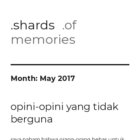
.shards
.of
memories
Month:
May 2017
opini-opini yang tidak
berguna
saya paham bahwa orang-orang bebas untuk