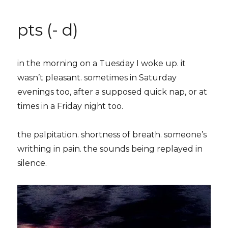
recovery
pts (- d)
in the morning on a Tuesday I woke up. it
wasn’t pleasant. sometimes in Saturday
evenings too, after a supposed quick nap, or at
times in a Friday night too.
the palpitation. shortness of breath. someone’s
writhing in pain. the sounds being replayed in
silence.