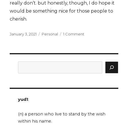
really don’t. but honestly, though, I do hope it
would be something nice for those people to
cherish.
Posted
Categories
on
January 3, 2021
Personal
1 Comment
on
on
family,
or
the
unrelatability
Search
of
it
yud1
:
(n) a person who live to stand by the wish
within his name.