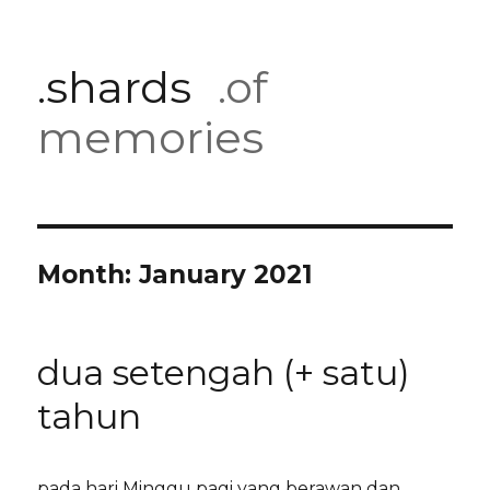
.shards
.of
memories
Month:
January 2021
dua setengah (+ satu)
tahun
pada hari Minggu pagi yang berawan dan