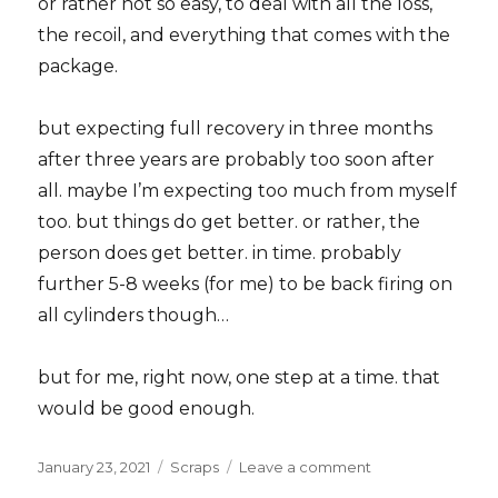
or rather not so easy, to deal with all the loss,
the recoil, and everything that comes with the
package.
but expecting full recovery in three months
after three years are probably too soon after
all. maybe I’m expecting too much from myself
too. but things do get better. or rather, the
person does get better. in time. probably
further 5-8 weeks (for me) to be back firing on
all cylinders though…
but for me, right now, one step at a time. that
would be good enough.
Posted
Categories
on
January 23, 2021
Scraps
Leave a comment
on
on