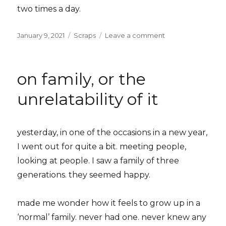
two times a day.
Posted
Categories
on
January 9, 2021
Scraps
Leave a comment
on
pts
(-
d)
on family, or the
unrelatability of it
yesterday, in one of the occasions in a new year,
I went out for quite a bit. meeting people,
looking at people. I saw a family of three
generations. they seemed happy.
made me wonder how it feels to grow up in a
‘normal’ family. never had one. never knew any