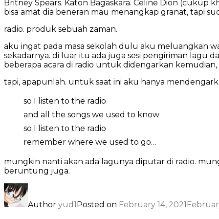
Britney Spears. Katon Bagaskara. Celine Dion (cukup k
bisa amat dia beneran mau menangkap granat, tapi sud
radio. produk sebuah zaman.
aku ingat pada masa sekolah dulu aku meluangkan wa
sekadarnya. di luar itu ada juga sesi pengiriman lag
beberapa acara di radio untuk didengarkan kemudian, 
tapi, apapunlah. untuk saat ini aku hanya mendengark
so I listen to the radio
and all the songs we used to know
so I listen to the radio
remember where we used to go…
mungkin nanti akan ada lagunya diputar di radio. mung
beruntung juga.
Author
yud1
Posted on
February 14, 2021
February