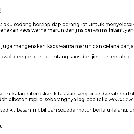
n
is aku sedang bersiap-siap berangkat untuk menyelesai
akan kaos warna marun dan jins berwarna hitam, yang 
ku juga mengenakan kaos warna marun dan celana panja
 diawali dengan cerita tentang kaos dan jins dan entah a
 ini kalau diteruskan kita akan sampai ke daerah pertokoa
dah dibeton rapi. di seberangnya lagi ada toko
Holland B
i sedikit basah. mobil dan sepeda motor berlalu-lalang. 
.