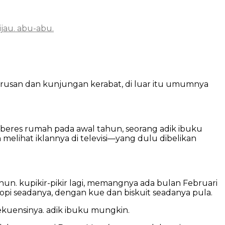
ijau. abu-abu.
 urusan dan kunjungan kerabat, di luar itu umumnya
s-beres rumah pada awal tahun, seorang adik ibuku
 melihat iklannya di televisi—yang dulu dibelikan
tahun. kupikir-pikir lagi, memangnya ada bulan Februari
opi seadanya, dengan kue dan biskuit seadanya pula.
ekuensinya. adik ibuku mungkin.