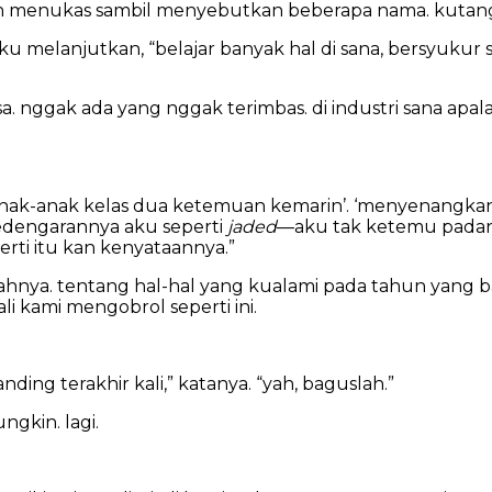
an menukas sambil menyebutkan beberapa nama. kutangg
ku melanjutkan, “belajar banyak hal di sana, bersyukur 
asa. nggak ada yang nggak terimbas. di industri sana ap
‘anak-anak kelas dua ketemuan kemarin’. ‘menyenangkan,
kedengarannya aku seperti
jaded
—aku tak ketemu padana
rti itu kan kenyataannya.”
hnya. tentang hal-hal yang kualami pada tahun yang bar
ali kami mengobrol seperti ini.
ding terakhir kali,” katanya. “yah, baguslah.”
ngkin. lagi.