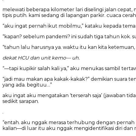
melewati beberapa kilometer lari diselingi jalan cepat,
tipis putih. kami sedang di lapangan parkir. cuaca cerah
“aku ingat pernah ikut mobilmu,” kataku kepada temanku
“kapan? sebelum pandemi? ini sudah tiga tahun kok. su
“tahun lalu harusnya ya. waktu itu kan kita ketemuan
dekat HCU dan unit kemo— uh.
“—tapi kupikir salah kali ya,” aku menukas sambil tertaw
“jadi mau makan apa kakak-kakak?” demikian suara te
yang ada. begituu…”
aku ingat aku mengatakan ‘terserah saja’ (jawaban tid
sedikit sarapan.
.
“entah. aku nggak merasa terhubung dengan pernah sek
kalian—di luar itu aku nggak mengidentifikasi diri dan 