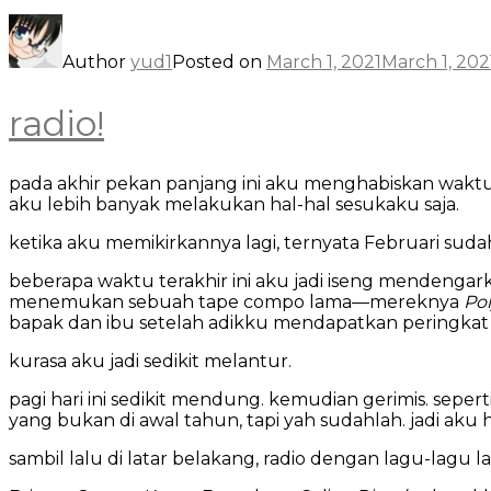
Author
yud1
Posted on
March 1, 2021
March 1, 202
radio!
pada akhir pekan panjang ini aku menghabiskan waktu 
aku lebih banyak melakukan hal-hal sesukaku saja.
ketika aku memikirkannya lagi, ternyata Februari sud
beberapa waktu terakhir ini aku jadi iseng mendengark
menemukan sebuah tape compo lama—mereknya
Po
bapak dan ibu setelah adikku mendapatkan peringkat 
kurasa aku jadi sedikit melantur.
pagi hari ini sedikit mendung. kemudian gerimis. seper
yang bukan di awal tahun, tapi yah sudahlah. jadi ak
sambil lalu di latar belakang, radio dengan lagu-lag