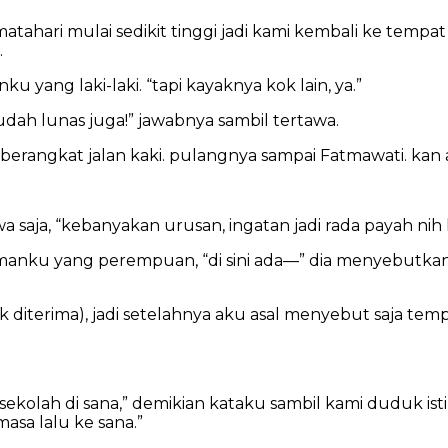
 matahari mulai sedikit tinggi jadi kami kembali ke temp
.
 yang laki-laki. “tapi kayaknya kok lain, ya.”
dah lunas juga!” jawabnya sambil tertawa.
, berangkat jalan kaki. pulangnya sampai Fatmawati. ka
a saja, “kebanyakan urusan, ingatan jadi rada payah nih k
manku yang perempuan, “di sini ada—” dia menyebutkan 
ak diterima), jadi setelahnya aku asal menyebut saja te
olah di sana,” demikian kataku sambil kami duduk isti
masa lalu ke sana.”