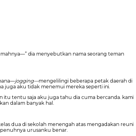
 rumahnya—” dia menyebutkan nama seorang teman
rhana—
jogging—
mengelilingi beberapa petak daerah di
lama juga aku tidak menemui mereka seperti ini.
n itu tentu saja aku juga tahu dia cuma bercanda. kami
akan dalam banyak hal.
kelas dua di sekolah menengah atas mengadakan reuni
 sepenuhnya urusanku benar.