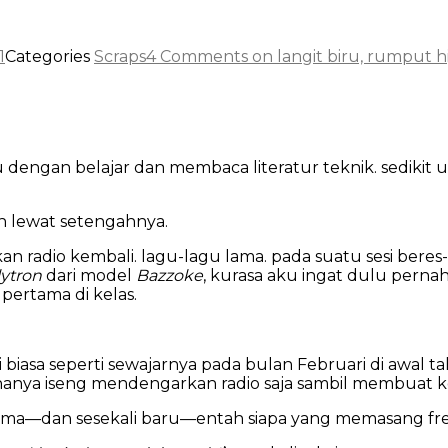
1
Categories
Scraps
4 Comments
on langit biru, rumput h
dengan belajar dan membaca literatur teknik. sedikit
ah lewat setengahnya.
an radio kembali. lagu-lagu lama. pada suatu sesi bere
lytron
dari model
Bazzoke
, kurasa aku ingat dulu pernah
pertama di kelas.
ti biasa seperti sewajarnya pada bulan Februari di awal 
u hanya iseng mendengarkan radio saja sambil membuat k
u lama—dan sesekali baru—entah siapa yang memasang fr