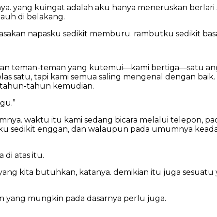
ya. yang kuingat adalah aku hanya meneruskan berlari sa
auh di belakang.
asakan napasku sedikit memburu. rambutku sedikit bas
ku dan teman-teman yang kutemui—kami bertiga—satu a
las satu, tapi kami semua saling mengenal dengan baik
ertahun-tahun kemudian.
gu.”
umnya. waktu itu kami sedang bicara melalui telepon,
 aku sedikit enggan, dan walaupun pada umumnya keada
i atas itu.
ang kita butuhkan, katanya. demikian itu juga sesuatu
n yang mungkin pada dasarnya perlu juga.