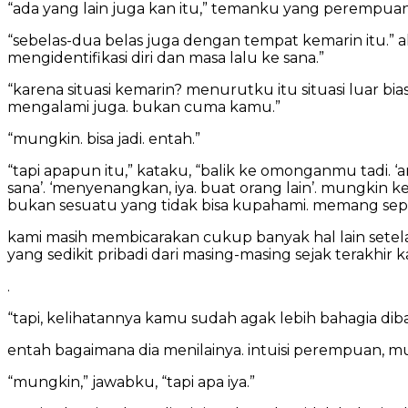
“ada yang lain juga kan itu,” temanku yang perempu
“sebelas-dua belas juga dengan tempat kemarin itu.” a
mengidentifikasi diri dan masa lalu ke sana.”
“karena situasi kemarin? menurutku itu situasi luar bi
mengalami juga. bukan cuma kamu.”
“mungkin. bisa jadi. entah.”
“tapi apapun itu,” kataku, “balik ke omonganmu tadi. 
sana’. ‘menyenangkan, iya. buat orang lain’. mungkin 
bukan sesuatu yang tidak bisa kupahami. memang sepe
kami masih membicarakan cukup banyak hal lain setela
yang sedikit pribadi dari masing-masing sejak terakhir k
.
“tapi, kelihatannya kamu sudah agak lebih bahagia diban
entah bagaimana dia menilainya. intuisi perempuan, mu
“mungkin,” jawabku, “tapi apa iya.”