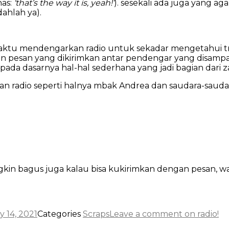
has:
‘that’s the way it is, yeah!’
). sesekali ada juga yang a
ahlah ya).
ktu mendengarkan radio untuk sekadar mengetahui tren
u dan pesan yang dikirimkan antar pendengar yang disam
pada dasarnya hal-hal sederhana yang jadi bagian dari 
an radio seperti halnya mbak Andrea dan saudara-saudar
kin bagus juga kalau bisa kukirimkan dengan pesan, wala
 14, 2021
Categories
Scraps
Leave a comment
on radio!