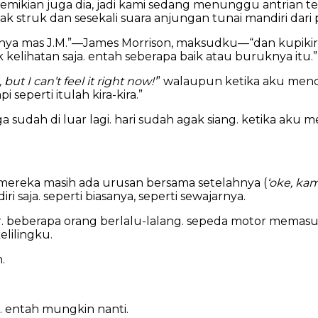
 demikian juga dia, jadi kami sedang menunggu antrian t
tak struk dan sesekali suara anjungan tunai mandiri dar
nya mas J.M.”—James Morrison, maksudku—“dan kupikir ra
kelihatan saja. entah seberapa baik atau buruknya itu.”
but I can’t feel it right now!’
” walaupun ketika aku menc
seperti itulah kira-kira.”
a sudah di luar lagi. hari sudah agak siang. ketika ak
 mereka masih ada urusan bersama setelahnya (
‘oke, kam
i saja. seperti biasanya, seperti sewajarnya.
ir. beberapa orang berlalu-lalang. sepeda motor memas
elilingku.
.
. entah mungkin nanti.