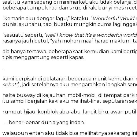
saat itu kami sedang di minimarket. aku tidak belanja,
beberapa tumpuk roti dan sirup di rak. bunyi mesin ce
“kemarin aku dengar lagu,” kataku. “
Wonderful World
-
dunia, aku tahu, tapi buatku mungkin cuma lagi nggak 
“sesuatu seperti,
‘well I know that it’s a wonderful world, 
rasanya jauh betul, “yah mohon maaf harap maklum. tapi 
dia hanya tertawa. beberapa saat kemudian kami bertig
tipis menggantung seperti kapas.
.
kami berpisah di pelataran beberapa menit kemudian.
sehat!’
), jadi setelahnya aku mengarahkan langkah sendir
halte busway di kejauhan. mobil-mobil di tempat park
itu sambil berjalan kaki aku melihat-lihat seputaran sek
rumput hijau. konblok abu-abu. langit biru. awan putih
. . . benar-benar dunia yang indah.
walaupun entah aku tidak bisa melihatnya sekarang ini