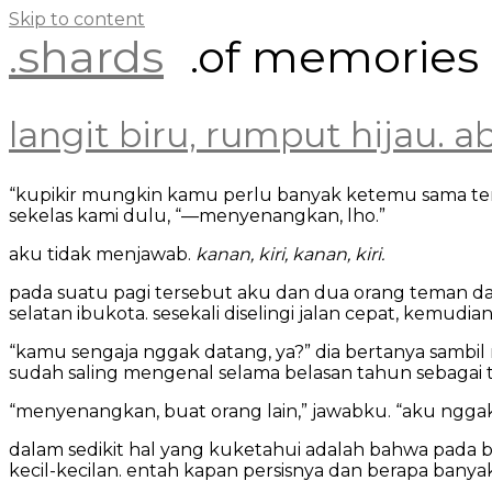
Skip to content
.shards
.of memories
langit biru, rumput hijau. a
“kupikir mungkin kamu perlu banyak ketemu sama te
sekelas kami dulu, “—menyenangkan, lho.”
aku tidak menjawab.
kanan, kiri, kanan, kiri.
pada suatu pagi tersebut aku dan dua orang teman da
selatan ibukota. sesekali diselingi jalan cepat, kemudian
“kamu sengaja nggak datang, ya?” dia bertanya sambil 
sudah saling mengenal selama belasan tahun sebagai t
“menyenangkan, buat orang lain,” jawabku. “aku ngga
dalam sedikit hal yang kuketahui adalah bahwa pada
kecil-kecilan. entah kapan persisnya dan berapa ban