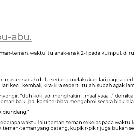
bu-abu.
man-teman. waktu itu anak-anak 2-I pada kumpul. di
ri masa sekolah dulu sedang melakukan lari pagi sede
 lari kecil kembali, kira-kira seperti itulah. sudah agak 
nyengir. “duh kok jadi menghakimi, maaf yaaa…” demikia
eman baik, jadi kami terbiasa mengobrol secara blak-bl
k diundang.”
 beberapa waktu lalu teman-teman sekelas pada waktu 
yak teman-teman yang datang, kupikir-pikir juga bukan