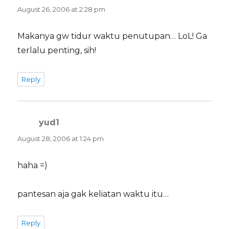
August 26, 2006 at 2:28 pm
Makanya gw tidur waktu penutupan… LoL! Ga
terlalu penting, sih!
Reply
yud1
says:
August 28, 2006 at 1:24 pm
haha =)
pantesan aja gak keliatan waktu itu…
Reply