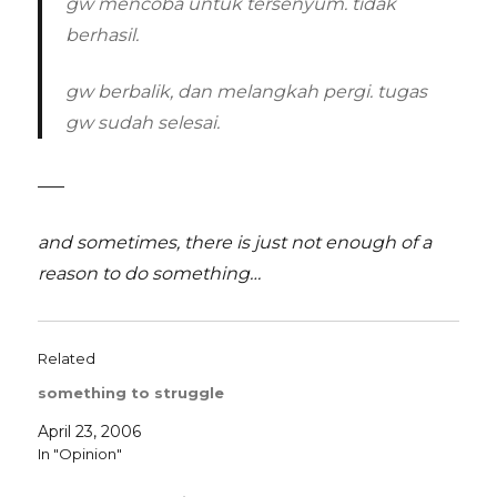
gw mencoba untuk tersenyum. tidak
berhasil.
gw berbalik, dan melangkah pergi. tugas
gw sudah selesai.
___
and sometimes, there is just not enough of a
reason to do something…
Related
something to struggle
April 23, 2006
In "Opinion"