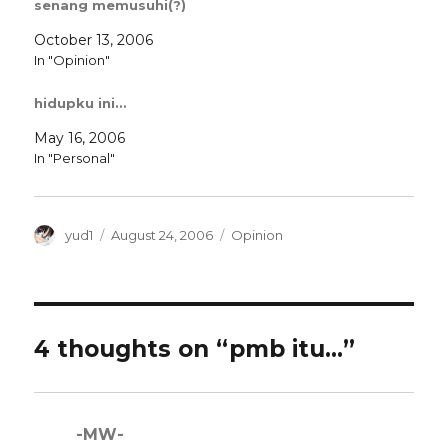
senang memusuhi(?)
October 13, 2006
In "Opinion"
hidupku ini…
May 16, 2006
In "Personal"
Author
Posted
Categories
yud1
August 24, 2006
Opinion
on
4 thoughts on “pmb itu…”
-MW-
says: