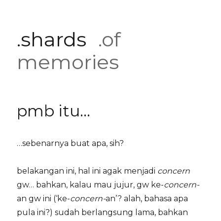
.shards
.of
memories
pmb itu…
…sebenarnya buat apa, sih?
belakangan ini, hal ini agak menjadi
concern
gw… bahkan, kalau mau jujur, gw ke-
concern-
an gw ini (‘ke-
concern-
an’? alah, bahasa apa
pula ini?) sudah berlangsung lama, bahkan