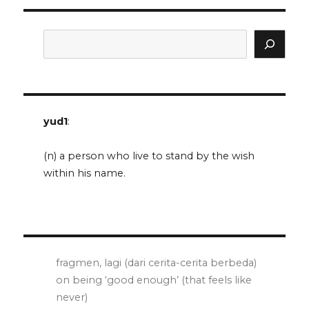
Search
yud1
:
(n) a person who live to stand by the wish
within his name.
fragmen, lagi (dari cerita-cerita berbeda)
on being ‘good enough’ (that feels like
never)