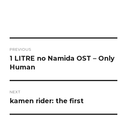
Post
PREVIOUS
navigation
1 LITRE no Namida OST – Only
Previous
post:
Human
NEXT
kamen rider: the first
Next
post: