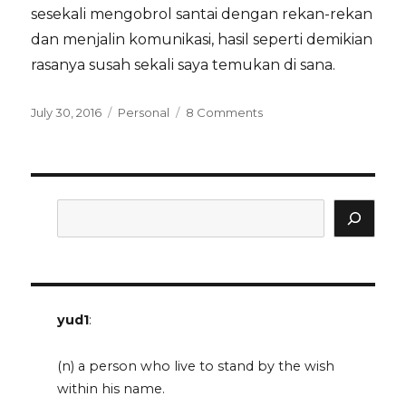
sesekali mengobrol santai dengan rekan-rekan
dan menjalin komunikasi, hasil seperti demikian
rasanya susah sekali saya temukan di sana.
Posted
Categories
on
July 30, 2016
Personal
8 Comments
on
linimasa
dan
saya
Search
yud1
:
(n) a person who live to stand by the wish
within his name.