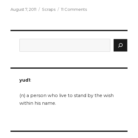
Posted
Categories
on
August 7, 2011
Scraps
11 Comments
on
fragmen
Search
yud1
:
(n) a person who live to stand by the wish
within his name.