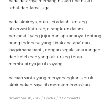
pada dasarnya memang bukan tipe buku
tebal-dan-lama juga.
pada akhirnya, buku ini adalah tentang
observasi Kato-san, dirangkum dalam
perspektif yang jujur dan apa adanya. tentang
orang Indonesia yang ‘tidak apa-apa’ dan
‘bagaimana nanti’, dengan segala kekurangan
dan kelebihan yang tak urung tetap
membuatnya jatuh sayang.
bacaan santai yang menyenangkan untuk
akhir pekan. saya sih merekomendasikan.
Posted
Categories
on
November 30, 2013
Books
2 Comments
on
kangen
indonesia: