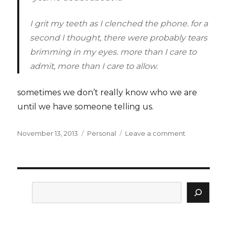
I grit my teeth as I clenched the phone. for a
second I thought, there were probably tears
brimming in my eyes. more than I care to
admit, more than I care to allow.
sometimes we don’t really know who we are
until we have someone telling us.
Posted
Categories
on
November 13, 2013
Personal
Leave a comment
on
in
a
hard
day’s
night
Search