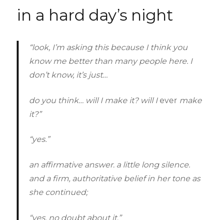
indonesia
in a hard day’s night
di
mata
orang
jepang
“look, I’m asking this because I think you
know me better than many people here. I
don’t know, it’s just…
do you think… will I make it? will I
ever
make
it?”
“yes.”
an affirmative answer. a little long silence.
and a firm, authoritative belief in her tone as
she continued;
“yes. no doubt about it.”