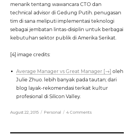
menarik tentang wawancara CTO dan
technical advisor di Gedung Putih. penugasan
tim di sana meliputi implementasi teknologi
sebagai jembatan lintas-disiplin untuk berbagai
kebutuhan sektor publik di Amerika Serikat.
[4] image credits:
Average Manager vs Great Manager [→]
oleh
Julie Zhuo. lebih banyak pada tautan; dari
blog layak-rekomendasi terkait kultur
profesional di Silicon Valley.
Posted
Categories
on
August 22, 2015
Personal
4 Comments
on
tentang
kerja,
cinta,