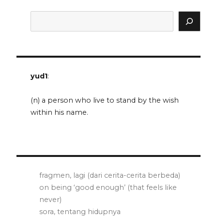
dan
idealisme
Search
yud1
:
(n) a person who live to stand by the wish
within his name.
fragmen, lagi (dari cerita-cerita berbeda)
on being ‘good enough’ (that feels like
never)
sora, tentang hidupnya