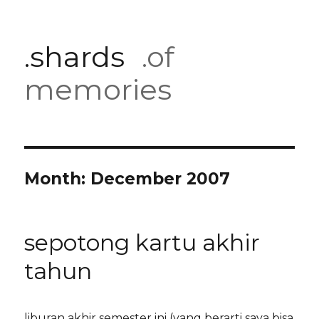
.shards
.of
memories
Month:
December 2007
sepotong kartu akhir
tahun
liburan akhir semester ini (yang berarti saya bisa