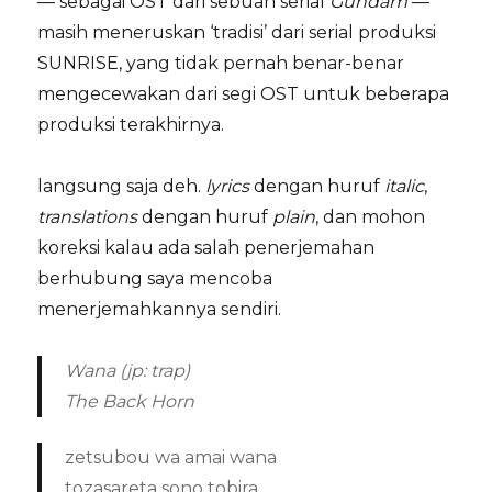
— sebagai OST dari sebuah serial
Gundam
—
masih meneruskan ‘tradisi’ dari serial produksi
SUNRISE, yang tidak pernah benar-benar
mengecewakan dari segi OST untuk beberapa
produksi terakhirnya.
langsung saja deh.
lyrics
dengan huruf
italic
,
translations
dengan huruf
plain
, dan mohon
koreksi kalau ada salah penerjemahan
berhubung saya mencoba
menerjemahkannya sendiri.
Wana (jp: trap)
The Back Horn
zetsubou wa amai wana
tozasareta sono tobira