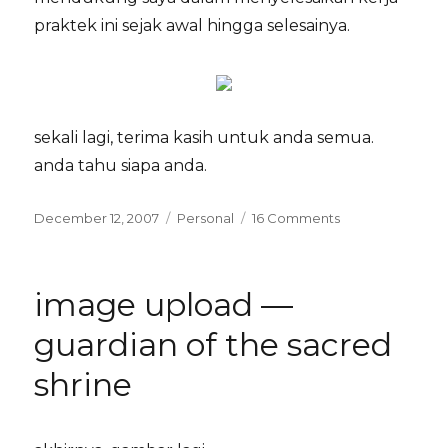
praktek ini sejak awal hingga selesainya.
sekali lagi, terima kasih untuk anda semua.
anda tahu siapa anda.
Posted
Categories
on
December 12, 2007
Personal
16 Comments
on
akhirnya…
image upload —
guardian of the sacred
shrine