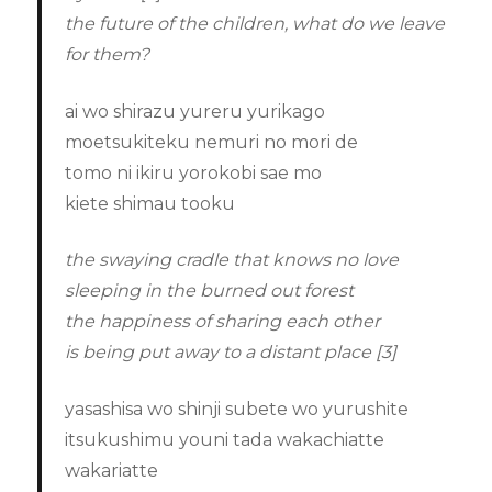
the future of the children, what do we leave
for them?
ai wo shirazu yureru yurikago
moetsukiteku nemuri no mori de
tomo ni ikiru yorokobi sae mo
kiete shimau tooku
the swaying cradle that knows no love
sleeping in the burned out forest
the happiness of sharing each other
is being put away to a distant place [3]
yasashisa wo shinji subete wo yurushite
itsukushimu youni tada wakachiatte
wakariatte