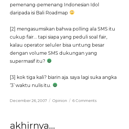
pemenang-pemenang Indonesian Idol
daripada isi Bali Roadmap
[2] mengasumsikan bahwa polling ala SMS itu
cukup fair… tapi siapa yang peduli soal fair,
kalau operator seluler bisa untung besar
dengan volume SMS dukungan yang
supermasif itu?
[3] kok tiga kali? biarin aja. saya lagi suka angka
‘3’ waktu nulis itu.
Posted
Categories
on
December 26, 2007
Opinion
6 Comments
on
apa,
demokrasi?
akhirnya…