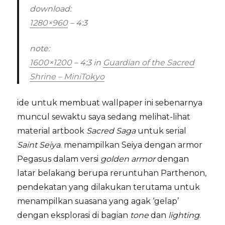
download:
1280×960
– 4:3
note:
1600×1200
– 4:3
in
Guardian of the Sacred
Shrine – MiniTokyo
ide untuk membuat wallpaper ini sebenarnya
muncul sewaktu saya sedang melihat-lihat
material artbook
Sacred Saga
untuk serial
Saint Seiya
. menampilkan Seiya dengan armor
Pegasus dalam versi
golden armor
dengan
latar belakang berupa reruntuhan Parthenon,
pendekatan yang dilakukan terutama untuk
menampilkan suasana yang agak ‘gelap’
dengan eksplorasi di bagian
tone
dan
lighting
.