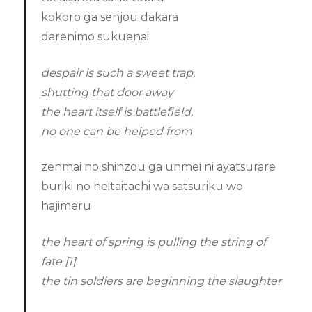
kokoro ga senjou dakara
darenimo sukuenai
despair is such a sweet trap,
shutting that door away
the heart itself is battlefield,
no one can be helped from
zenmai no shinzou ga unmei ni ayatsurare
buriki no heitaitachi wa satsuriku wo
hajimeru
the heart of spring is pulling the string of
fate [1]
the tin soldiers are beginning the slaughter