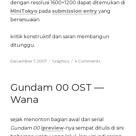
dengan resolusi 1600×1200 dapat ditemukan di
MiniTokyo
pada
submission entry
yang
bersesuaian.
kritik konstruktif dan saran membangun
ditunggu.
Posted
Categories
on
December 7, 2007
Graphics
4 Comments
on
image
upload
—
Gundam 00 OST —
guardian
of
Wana
the
sacred
shrine
sejak menonton bagian awal dari serial
Gundam 00
(
preview
-nya sempat ditulis di sini