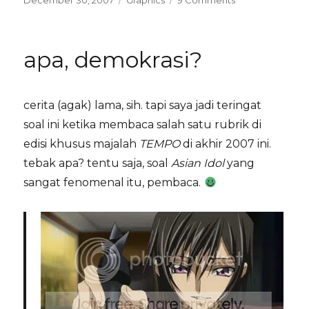
December 30, 2007
Graphics
9 Comments
on
sepotong
kartu
akhir
apa, demokrasi?
tahun
cerita (agak) lama, sih. tapi saya jadi teringat
soal ini ketika membaca salah satu rubrik di
edisi khusus majalah
TEMPO
di akhir 2007 ini.
tebak apa? tentu saja, soal
Asian Idol
yang
sangat fenomenal itu, pembaca.