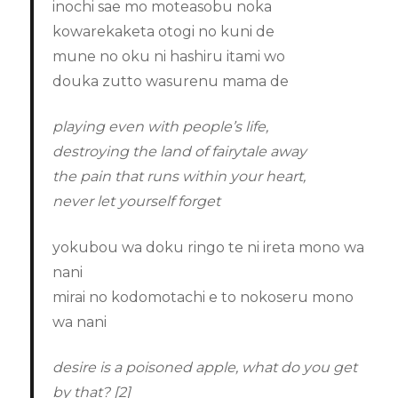
inochi sae mo moteasobu noka
kowarekaketa otogi no kuni de
mune no oku ni hashiru itami wo
douka zutto wasurenu mama de
playing even with people’s life,
destroying the land of fairytale away
the pain that runs within your heart,
never let yourself forget
yokubou wa doku ringo te ni ireta mono wa
nani
mirai no kodomotachi e to nokoseru mono
wa nani
desire is a poisoned apple, what do you get
by that? [2]