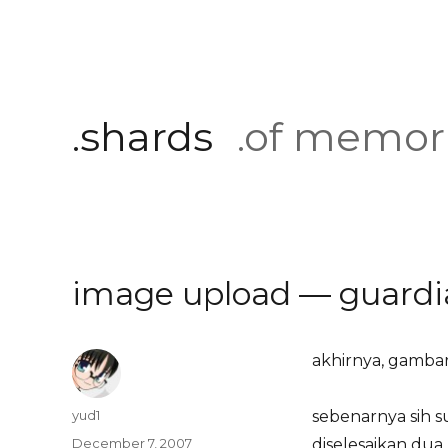
.shards
.of memor
image upload — guardia
akhirnya, gambar 
Author
yud1
sebenarnya sih su
Posted
December 7, 2007
diselesaikan dua