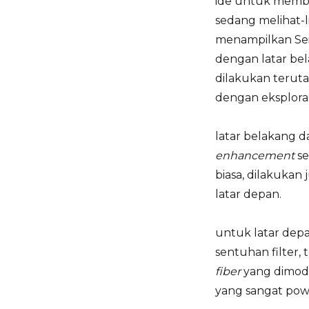
ide untuk membu
sedang melihat-l
menampilkan Sei
dengan latar be
dilakukan terut
dengan eksploras
latar belakang da
enhancement
se
biasa, dilakukan
latar depan.
untuk latar dep
sentuhan filter,
fiber
yang dimodi
yang sangat powe