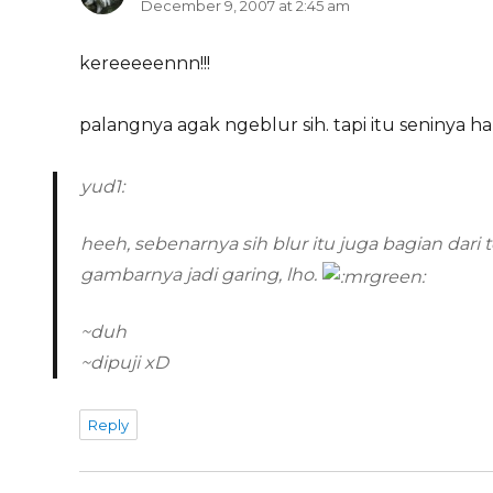
December 9, 2007 at 2:45 am
kereeeeennn!!!
palangnya agak ngeblur sih. tapi itu seninya h
yud1:
heeh, sebenarnya sih blur itu juga bagian dari 
gambarnya jadi garing, lho.
~duh
~dipuji xD
Reply