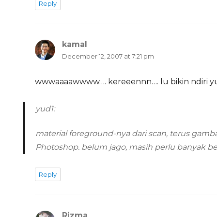
Reply
kamal
says:
December 12, 2007 at 7:21 pm
wwwaaaawwww…. kereeennn…. lu bikin ndiri y
yud1:
material foreground-nya dari scan, terus gambar
Photoshop. belum jago, masih perlu banyak bela
Reply
Rizma
says: