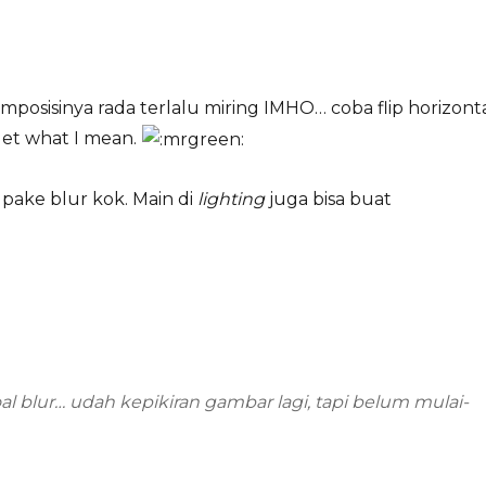
posisinya rada terlalu miring IMHO… coba flip horizont
 get what I mean.
 pake blur kok. Main di
lighting
juga bisa buat
al blur… udah kepikiran gambar lagi, tapi belum mulai-