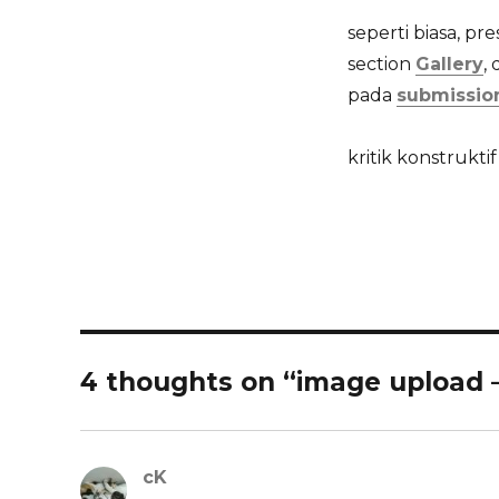
seperti biasa, p
section
Gallery
,
pada
submissio
kritik konstruk
4 thoughts on “image upload —
cK
says: