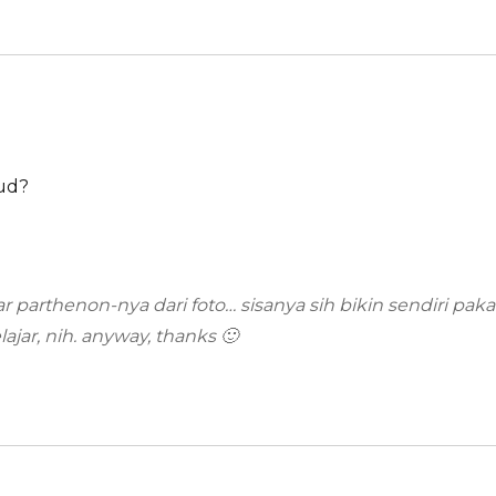
ud?
 parthenon-nya dari foto… sisanya sih bikin sendiri paka
jar, nih. anyway, thanks 🙂