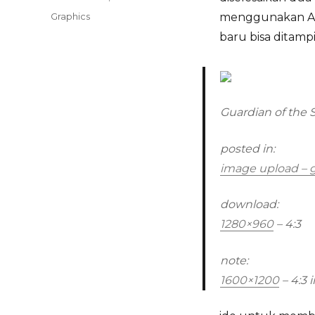
on
Categories
Graphics
menggunakan Ado
baru bisa ditampi
Guardian of the 
posted in:
image upload – g
download:
1280×960
– 4:3
note:
1600×1200
– 4:3
i