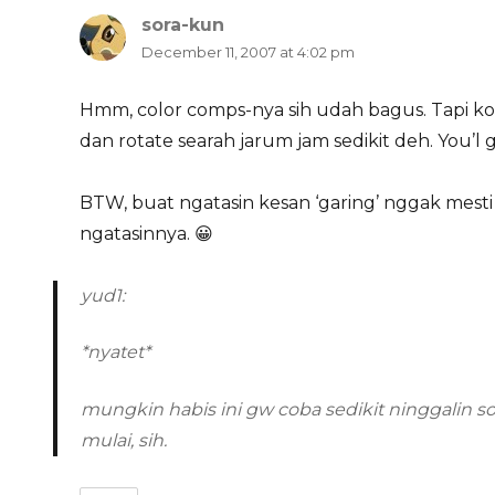
sora-kun
says:
December 11, 2007 at 4:02 pm
Hmm, color comps-nya sih udah bagus. Tapi kom
dan rotate searah jarum jam sedikit deh. You’l
BTW, buat ngatasin kesan ‘garing’ nggak mesti
ngatasinnya. 😀
yud1:
*nyatet*
mungkin habis ini gw coba sedikit ninggalin so
mulai, sih.