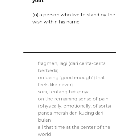
yud1
:
(n) a person who live to stand by the
wish within his name.
fragmen, lagi (dari cerita-cerita
berbeda)
on being ‘good enough’ (that
feels like never)
sora, tentang hidupnya
on the remaining sense of pain
(physically, emotionally, of sorts)
panda merah dan kucing dari
bulan
all that time at the center of the
world