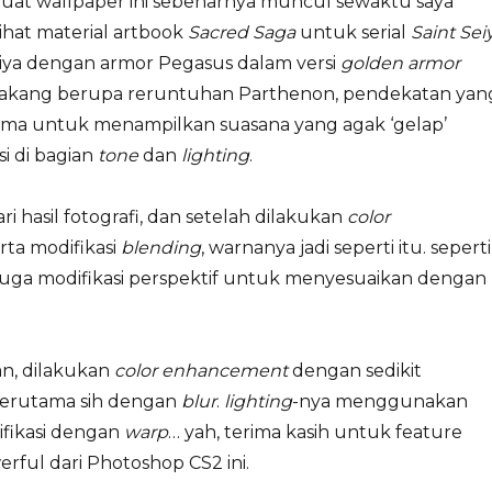
at wallpaper ini sebenarnya muncul sewaktu saya
ihat material artbook
Sacred Saga
untuk serial
Saint Sei
ya dengan armor Pegasus dalam versi
golden armor
lakang berupa reruntuhan Parthenon, pendekatan yan
ama untuk menampilkan suasana yang agak ‘gelap’
i di bagian
tone
dan
lighting
.
ri hasil fotografi, dan setelah dilakukan
color
rta modifikasi
blending
, warnanya jadi seperti itu. seperti
 juga modifikasi perspektif untuk menyesuaikan dengan
an, dilakukan
color enhancement
dengan sedikit
 terutama sih dengan
blur
.
lighting
-nya menggunakan
fikasi dengan
warp
… yah, terima kasih untuk feature
rful dari Photoshop CS2 ini.