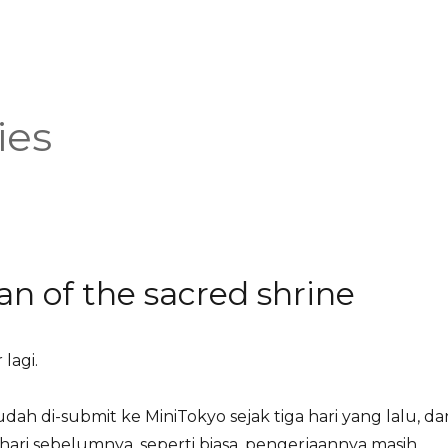
ies
n of the sacred shrine
lagi.
dah di-submit ke MiniTokyo sejak tiga hari yang lalu, da
 hari sebelumnya. seperti biasa, pengerjaannya masih