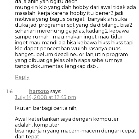
da jalanin yah bgitu dech..
mungkin klo yang dah hobby dari awal tidak ada
masalah, kerja karena hobby itu bener2 jadi
motivasi yang bagus banget.. banyak sih suka
duka jadi programer spt yang da dibilang.. bisa2
seharian merenung ga jelas, kadang2 kebawa
sampe rumah.. mau makan inget mau tidur
inget mau mandi aja bisa kebawa hikss hikss tapi
klo dapet pencerahan wuihh rasanya puas
banget.. belum deadline.. or lanjutin program
yang dibuat ga jelas oleh siapa sebelumnya
tanpa dokumentasi lengkap dsb ….
Reply
hartoto
says:
July 14, 2008 at 12:45 pm
Ikutan berbagi cerita nih,
Awal ketertarikan saya dengan komputer
adalah, komputer
bisa ngerjain yang macem-macem dengan cepat
dan tepat.