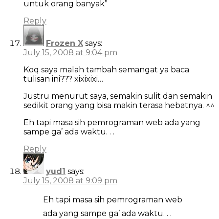
untuk orang banyak”
Reply
Frozen X
says:
July 15, 2008 at 9:04 pm
Koq saya malah tambah semangat ya baca
tulisan ini??? xixixixi…
Justru menurut saya, semakin sulit dan semakin
sedikit orang yang bisa makin terasa hebatnya. ^^
Eh tapi masa sih pemrograman web ada yang
sampe ga’ ada waktu. . .
Reply
yud1
says:
July 15, 2008 at 9:09 pm
Eh tapi masa sih pemrograman web
ada yang sampe ga’ ada waktu. . .