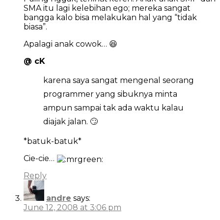
SMA itu lagi kelebihan ego; mereka sangat
bangga kalo bisa melakukan hal yang “tidak
biasa”.
Apalagi anak cowok… 😆
@ cK
karena saya sangat mengenal seorang
programmer yang sibuknya minta
ampun sampai tak ada waktu kalau
diajak jalan. 🙄
*batuk-batuk*
Cie-cie…
Reply
andre
says:
June 12, 2008 at 3:06 pm