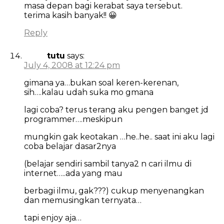
masa depan bagi kerabat saya tersebut.
terima kasih banyak!! 😀
Reply
tutu
says:
July 4, 2008 at 12:24 pm
gimana ya…bukan soal keren-kerenan,
sih….kalau udah suka mo gmana
lagi coba? terus terang aku pengen banget jd
programmer….meskipun
mungkin gak keotakan …he..he.. saat ini aku lagi
coba belajar dasar2nya
(belajar sendiri sambil tanya2 n cari ilmu di
internet…..ada yang mau
berbagi ilmu, gak???) cukup menyenangkan
dan memusingkan ternyata…
tapi enjoy aja…