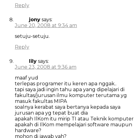
Reply
jony
says:
June 20, 2008 at 9:34 am
setuju-setuju.
Reply
lily
says:
June 23, 2008 at 9:36 am
maaf yud
terlepas programer itu keren apa nggak..
tapi saya jadi ingin tahu apa yang dipelajari di
fakultas/jurusan ilmu komputer terutama yg
masuk fakultas MIPA
soalnya kerabat saya bertanya kepada saya
jurusan apa yg tepat buat dia
apakah IlKom itu mirip TI atau Teknik komputer
apakah di IlKom mempelajari software maupun
hardware?
mohon di jawab yah?