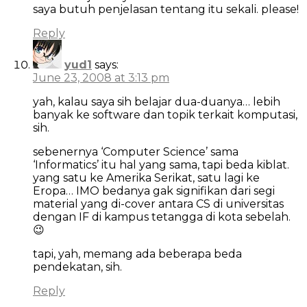
saya butuh penjelasan tentang itu sekali. please!
Reply
yud1
says:
June 23, 2008 at 3:13 pm
yah, kalau saya sih belajar dua-duanya… lebih
banyak ke software dan topik terkait komputasi,
sih.
sebenernya ‘Computer Science’ sama
‘Informatics’ itu hal yang sama, tapi beda kiblat.
yang satu ke Amerika Serikat, satu lagi ke
Eropa… IMO bedanya gak signifikan dari segi
material yang di-cover antara CS di universitas
dengan IF di kampus tetangga di kota sebelah.
😉
tapi, yah, memang ada beberapa beda
pendekatan, sih.
Reply