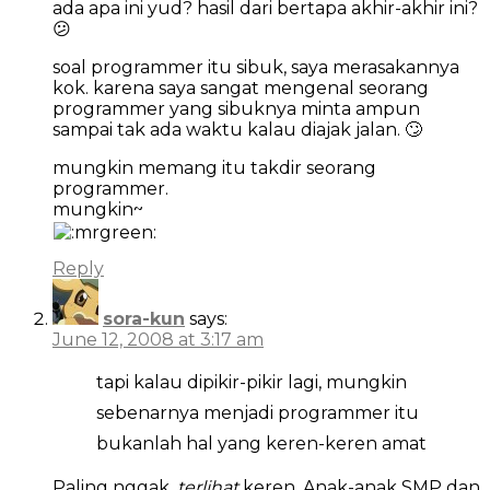
ada apa ini yud? hasil dari bertapa akhir-akhir ini?
😕
soal programmer itu sibuk, saya merasakannya
kok. karena saya sangat mengenal seorang
programmer yang sibuknya minta ampun
sampai tak ada waktu kalau diajak jalan. 🙄
mungkin memang itu takdir seorang
programmer.
mungkin~
Reply
sora-kun
says:
June 12, 2008 at 3:17 am
tapi kalau dipikir-pikir lagi, mungkin
sebenarnya menjadi programmer itu
bukanlah hal yang keren-keren amat
Paling nggak,
terlihat
keren. Anak-anak SMP dan