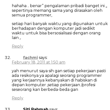
hahaha .. benar” pengalaman pribadi banget ini ,,
sepertinya memang sama yang dirasakan oleh
semua programmer,
setiap hari banyak waktu yang digunakan untuk
berhadapan dengan komputer jadi sedikit
waktu untuk bisa bersosialisasi dengan orang
lain ,.
Reply
fachmi
says:
February 18, 2011 at 1:50 am
yah menurut saya sih gan setiap pekerjaan pasti
ada resikonya ya apalagi seorang programmer
yang kerjaannya kebanyakan di habiskan di
depan komputer ,setiap pekerjaan /profesi
seseorang kan berbeda-beda gan
Reply
Siti Rahmah
says: