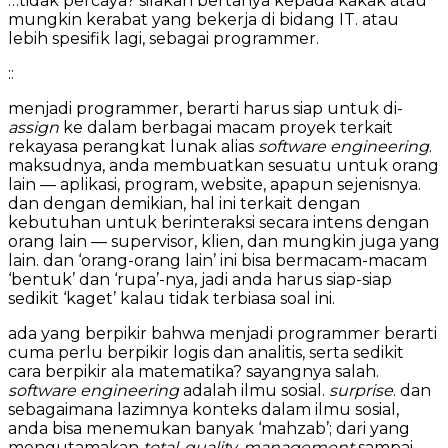
…tidak percaya? silakan bertanya kepada kakak atau
mungkin kerabat yang bekerja di bidang IT. atau
lebih spesifik lagi, sebagai programmer.
::
menjadi programmer, berarti harus siap untuk di-
assign
ke dalam berbagai macam proyek terkait
rekayasa perangkat lunak alias
software engineering
.
maksudnya, anda membuatkan sesuatu untuk orang
lain — aplikasi, program, website, apapun sejenisnya.
dan dengan demikian, hal ini terkait dengan
kebutuhan untuk berinteraksi secara intens dengan
orang lain — supervisor, klien, dan mungkin juga yang
lain. dan ‘orang-orang lain’ ini bisa bermacam-macam
‘bentuk’ dan ‘rupa’-nya, jadi anda harus siap-siap
sedikit ‘kaget’ kalau tidak terbiasa soal ini.
ada yang berpikir bahwa menjadi programmer berarti
cuma perlu berpikir logis dan analitis, serta sedikit
cara berpikir ala matematika? sayangnya salah.
software engineering
adalah ilmu sosial.
surprise
. dan
sebagaimana lazimnya konteks dalam ilmu sosial,
anda bisa menemukan banyak ‘mahzab’; dari yang
mengutamakan
total-quality-management
sampai