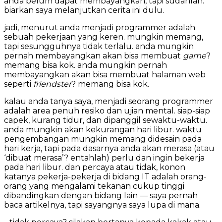
anda belum dapat membayangkan, tapi sudahlah.
biarkan saya melanjutkan cerita ini dulu.
jadi, menurut anda menjadi programmer adalah
sebuah pekerjaan yang keren. mungkin memang,
tapi sesungguhnya tidak terlalu. anda mungkin
pernah membayangkan akan bisa membuat
game
?
memang bisa kok. anda mungkin pernah
membayangkan akan bisa membuat halaman web
seperti
friendster
? memang bisa kok.
kalau anda tanya saya, menjadi seorang programmer
adalah area penuh resiko dan ujian mental. siap-siap
capek, kurang tidur, dan dipanggil sewaktu-waktu.
anda mungkin akan kekurangan hari libur. waktu
pengembangan mungkin memang didesain pada
hari kerja, tapi pada dasarnya anda akan merasa (atau
‘dibuat merasa’? entahlah) perlu dan ingin bekerja
pada hari libur. dan percaya atau tidak, konon
katanya pekerja-pekerja di bidang IT adalah orang-
orang yang mengalami tekanan cukup tinggi
dibandingkan dengan bidang lain — saya pernah
baca artikelnya, tapi sayangnya saya lupa di mana.