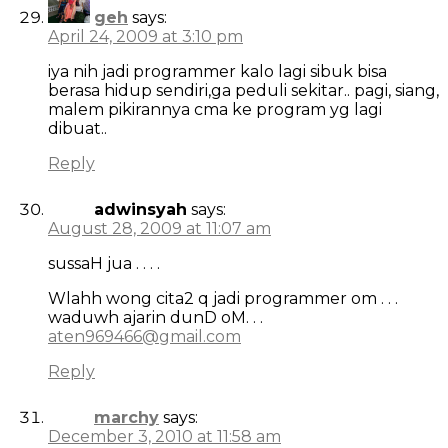
geh
says:
April 24, 2009 at 3:10 pm
iya nih jadi programmer kalo lagi sibuk bisa
berasa hidup sendiri,ga peduli sekitar.. pagi, siang,
malem pikirannya cma ke program yg lagi
dibuat..
Reply
adwinsyah
says:
August 28, 2009 at 11:07 am
sussaH jua . . . .
Wlahh wong cita2 q jadi programmer om . . .
waduwh ajarin dunD oM. . .
aten969466@gmail.com
Reply
marchy
says:
December 3, 2010 at 11:58 am