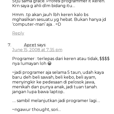
Stju sama grace. Profesi programmer it keren.
Krn saya g ahli dlm bidang itu…
Hmm. .tp akan jauh lbh keren kalo bs
mghasilkan sesuatu yg hebat. Bukan hanya jd
‘computer-man’ aja. . =D
Reply
Apret
says:
June 15, 2008 at 7:35 pm
Programer : terlepas dari keren atau tidak, $$$$
nya lumayan loh 😀
~jadi programer aja selama 5 taun, udah kaya
baru deh beli sawah, beli kebo, beli ayam,
menyingkir ke pedesaan di pelosok jawa,
menikah dan punya anak, jadi tuan tanah.
jangan lupa bawa laptop..
…. sambil melanjutkan jadi programer lagi….
~ngawur thought, sori…