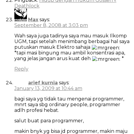
Pingback:
Hidup dengan Hukum Gossen «
Deathlock
Max
says:
September 8, 2008 at 3:03 pm
Wah saya juga tadinya saya mau masuk Ilkomp
UGM, tapi setelah menimbang berbagai hal saya
putuskan masuk Elektro sahaja
*tapi masi bingung mau ambil konsentrasi apa,
yang jelas jangan arus kuat deh
*
Reply
arief kurnia
says:
January 13, 2009 at 10:44 am
bagi saya yg tidak tau mengenai programmer,
mnrt saya sbg ordinary people, programmer
adlh profesi hebat.
salut buat para programmer,
makin bnyk yg bisa jd programmer, makin maju