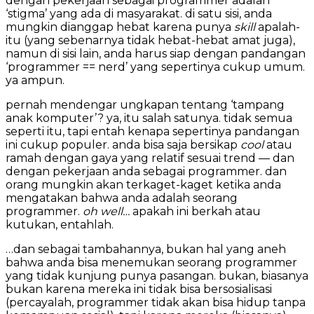
dengan pekerjaan sebagai programmer adalah
‘stigma’ yang ada di masyarakat. di satu sisi, anda
mungkin dianggap hebat karena punya
skill
apalah-
itu (yang sebenarnya tidak hebat-hebat amat juga),
namun di sisi lain, anda harus siap dengan pandangan
‘programmer == nerd’ yang sepertinya cukup umum.
ya ampun.
pernah mendengar ungkapan tentang ‘tampang
anak komputer’? ya, itu salah satunya. tidak semua
seperti itu, tapi entah kenapa sepertinya pandangan
ini cukup populer. anda bisa saja bersikap
cool
atau
ramah dengan gaya yang relatif sesuai trend — dan
dengan pekerjaan anda sebagai programmer. dan
orang mungkin akan terkaget-kaget ketika anda
mengatakan bahwa anda adalah seorang
programmer.
oh well…
apakah ini berkah atau
kutukan, entahlah.
…dan sebagai tambahannya, bukan hal yang aneh
bahwa anda bisa menemukan seorang programmer
yang tidak kunjung punya pasangan. bukan, biasanya
bukan karena mereka ini tidak bisa bersosialisasi
(percayalah, programmer tidak akan bisa hidup tanpa