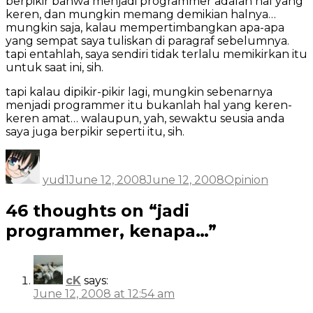
berpikir bahwa menjadi programmer adalah hal yang
keren, dan mungkin memang demikian halnya…
mungkin saja, kalau mempertimbangkan apa-apa
yang sempat saya tuliskan di paragraf sebelumnya.
tapi entahlah, saya sendiri tidak terlalu memikirkan itu
untuk saat ini, sih.
tapi kalau dipikir-pikir lagi, mungkin sebenarnya
menjadi programmer itu bukanlah hal yang keren-
keren amat… walaupun, yah, sewaktu seusia anda
saya juga berpikir seperti itu, sih.
Author
Posted
Categories
on
yud1
June 12, 2008
June 12, 2008
Opinion
46 thoughts on “jadi
programmer, kenapa…”
cK
says:
June 12, 2008 at 12:54 am