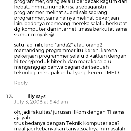
programmer, orang selalu berdecak kagum dan
hebat…hmm…mungkin saia sebagai istri
programmer melihat suami saia seorang
programmer, sama halnya melihat pekerjaan
lain. bedanya memeang mereka selalu berkutat
dg komputer dan internet…masa berkutat sama
sumur minyak 😀
satu lagi nih, knp “anda2” atau orang2
memandang programmer itu keren, karena
pekerjaan programmer selalu dikaitkan dengan
hi-tech/produk hitech. dan mereka selalu
menganggap bahwa bagian dari sebuah
teknologi merupakan hal yang keren…IMHO
Reply
lily
says:
July 3, 2008 at 9:43 am
oh, jadi fakultas/ jurusan IlKom dengan TI sama
aja yah…
trus bedanya dengan Teknik Komputer apa?
maaf jadi kebanyakan tanya..soalnya ini masalah