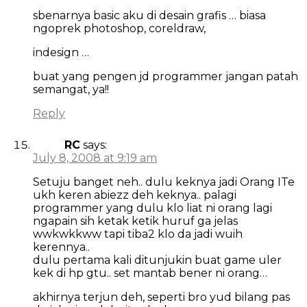
sbenarnya basic aku di desain grafis … biasa
ngoprek photoshop, coreldraw,
indesign …
buat yang pengen jd programmer jangan patah
semangat, ya!!
Reply
RC
says:
July 8, 2008 at 9:19 am
Setuju banget neh.. dulu keknya jadi Orang ITe
ukh keren abiezz deh keknya.. palagi
programmer yang dulu klo liat ni orang lagi
ngapain sih ketak ketik huruf ga jelas
wwkwkkww tapi tiba2 klo da jadi wuih
kerennya..
dulu pertama kali ditunjukin buat game uler
kek di hp gtu.. set mantab bener ni orang…
akhirnya terjun deh, seperti bro yud bilang pas