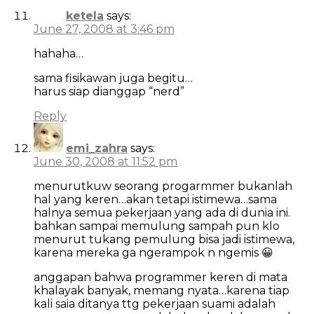
ketela
says:
June 27, 2008 at 3:46 pm
hahaha…
sama fisikawan juga begitu…
harus siap dianggap “nerd”
Reply
emi_zahra
says:
June 30, 2008 at 11:52 pm
menurutkuw seorang progarmmer bukanlah
hal yang keren…akan tetapi istimewa…sama
halnya semua pekerjaan yang ada di dunia ini.
bahkan sampai memulung sampah pun klo
menurut tukang pemulung bisa jadi istimewa,
karena mereka ga ngerampok n ngemis 😀
anggapan bahwa programmer keren di mata
khalayak banyak, memang nyata…karena tiap
kali saia ditanya ttg pekerjaan suami adalah