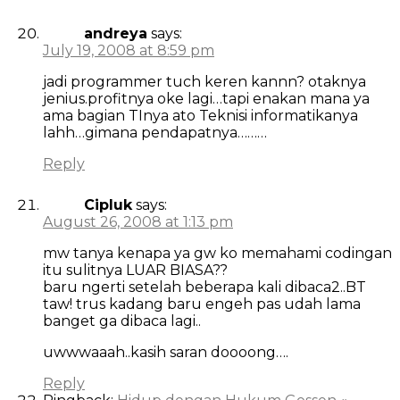
andreya
says:
July 19, 2008 at 8:59 pm
jadi programmer tuch keren kannn? otaknya
jenius.profitnya oke lagi…tapi enakan mana ya
ama bagian TInya ato Teknisi informatikanya
lahh…gimana pendapatnya………
Reply
Cipluk
says:
August 26, 2008 at 1:13 pm
mw tanya kenapa ya gw ko memahami codingan
itu sulitnya LUAR BIASA??
baru ngerti setelah beberapa kali dibaca2..BT
taw! trus kadang baru engeh pas udah lama
banget ga dibaca lagi..
uwwwaaah..kasih saran doooong….
Reply