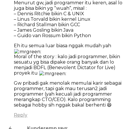
Menurut gw, jadi programmer itu keren, asal lo
juga bisa bikin yg “wuah”, misal :
– Dennis Ritchie bikin C & UNIX
– Linus Torvald bikin kernel Linux
– Richard Stallman bikin GCC
– James Gosling bikin Java
– Guido van Rossum bikin Python
Eh itu semua luar biasa nggak mudah yah
Moral of the story : kalo jadi programmer, bikin
sesuatu yg bisa dipake orang banyak dan lo
menjadi BDFL (Benevolent Dictator for Live)
proyek itu
Gw pribadi gak menolak memulai karir sebagai
programmer, tapi gak mau terusan2 jadi
programmer (yah kecuali jadi programmer
merangkap CTO/CEO). Kalo programming
sebagai hobby sih nggak bakal berhenti 😆
Reply
Kunderemp
says: