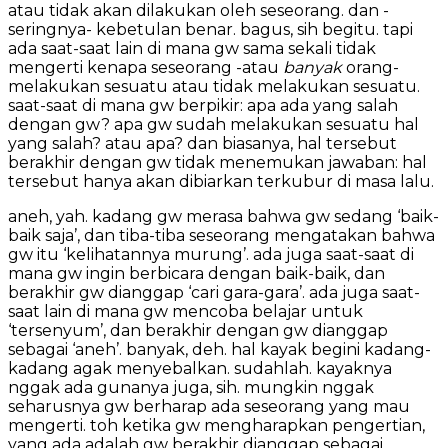
atau tidak akan dilakukan oleh seseorang. dan -
seringnya- kebetulan benar. bagus, sih begitu. tapi
ada saat-saat lain di mana gw sama sekali tidak
mengerti kenapa seseorang -atau
banyak
orang-
melakukan sesuatu atau tidak melakukan sesuatu.
saat-saat di mana gw berpikir: apa ada yang salah
dengan gw? apa gw sudah melakukan sesuatu hal
yang salah? atau apa? dan biasanya, hal tersebut
berakhir dengan gw tidak menemukan jawaban: hal
tersebut hanya akan dibiarkan terkubur di masa lalu.
aneh, yah. kadang gw merasa bahwa gw sedang ‘baik-
baik saja’, dan tiba-tiba seseorang mengatakan bahwa
gw itu ‘kelihatannya murung’. ada juga saat-saat di
mana gw ingin berbicara dengan baik-baik, dan
berakhir gw dianggap ‘cari gara-gara’. ada juga saat-
saat lain di mana gw mencoba belajar untuk
‘tersenyum’, dan berakhir dengan gw dianggap
sebagai ‘aneh’. banyak, deh. hal kayak begini kadang-
kadang agak menyebalkan. sudahlah. kayaknya
nggak ada gunanya juga, sih. mungkin nggak
seharusnya gw berharap ada seseorang yang mau
mengerti. toh ketika gw mengharapkan pengertian,
yang ada adalah gw berakhir dianggap sebagai