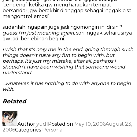
‘cengeng’. ketika gw mengharapkan tempat
bersandar, gw berakhir dianggap sebagai ‘nggak bisa
mengontrol emosi’.
sudahlah. ngapain juga jadi ngomongin ini di sini?
guess i’m just moaning again.
sori. nggak seharusnya
gw jadi berlebihan begini.
i wish that it’s only me in the end. going through such
things doesn’t have any fun to begin with. but
perhaps, it’s just my mistake, after all. perhaps i
shouldn’t have been wishing that someone would
understand.
…whatever. it has nothing to do with anyone to begin
with.
Related
Author
yud1
Posted on
May 10, 2006
August 23,
2006
Categories
Personal