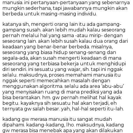
manusia. ini pertanyaan-pertanyaan yang sebenarnya
mungkin sederhana, tapi jawabannya mungkin akan
berbeda untuk masing-masing individu.
katanya sih, mengerti orang lain itu ada gampang-
gampang susah. akan lebih mudah kalau seseorang
pernah melalui hal yang sama -atau mirip- dengan
seseorang lain. akan lebih susah kalau dua orang dari
keadaan yang benar-benar berbeda. misalnya,
seseorang yang biasa hidup senang-senang dan
segala-ada, akan susah mengerti keadaan di mana
seseorang yang terbiasa bekerja untuk menghidupi
diri sendiri. ini sesuatu yang wajar, sih. tapi ini nggak
selalu. maksudnya, proses memahami manusia itu
nggak seperti memecahkan masalah dengan
menggunakan algoritma. selalu ada area ‘abu-abu’
yang menyisakan ruang di mana prediksi yang ada
bisa berantakan. hm. gw pernah melihat hal kayak
begitu. kayaknya sih sesuatu hal akan terjadi, eh
ternyata gw salah besar. yah, hal-hal seperti itu-lah.
kadang gw merasa manusia itu sangat mudah
dipahami. kadang-kadang, lho. maksudnya, kadang
gw merasa bisa menebak apa yang akan dilakukan