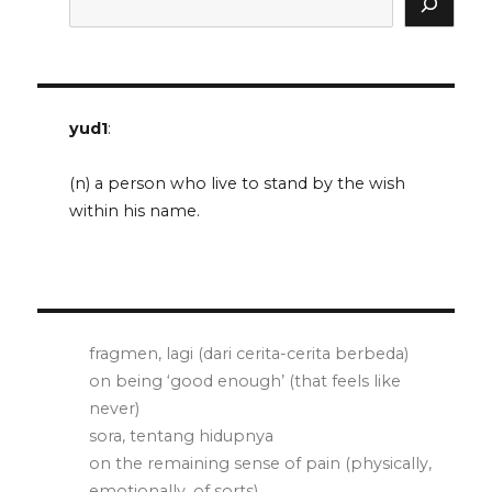
yud1
:
(n) a person who live to stand by the wish
within his name.
fragmen, lagi (dari cerita-cerita berbeda)
on being ‘good enough’ (that feels like
never)
sora, tentang hidupnya
on the remaining sense of pain (physically,
emotionally, of sorts)