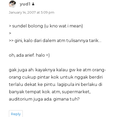
yud1
says:
January 14, 2007 at 5:09 pm
> sundel bolong (u kno wat i mean)
>
>> gini, kalo dari dalem atm tulisannya tarik…
oh, ada arief. halo =)
gak juga ah. kayaknya kalau gw ke atm orang-
orang cukup pintar kok untuk nggak berdiri
terlalu dekat ke pintu. lagipula ini berlaku di
banyak tempat kok. atm, supermarket,
auditorium juga ada. gimana tuh?
Reply