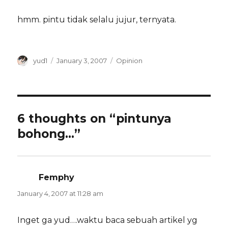
hmm. pintu tidak selalu jujur, ternyata.
Author
Posted
Categories
yud1
January 3, 2007
Opinion
on
6 thoughts on “pintunya
bohong…”
Femphy
says:
January 4, 2007 at 11:28 am
Inget ga yud….waktu baca sebuah artikel yg