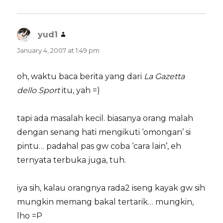
yud1
says:
January 4, 2007 at 1:49 pm
oh, waktu baca berita yang dari
La Gazetta
dello Sport
itu, yah =)
tapi ada masalah kecil. biasanya orang malah
dengan senang hati mengikuti ‘omongan’ si
pintu… padahal pas gw coba ‘cara lain’, eh
ternyata terbuka juga, tuh.
iya sih, kalau orangnya rada2 iseng kayak gw sih
mungkin memang bakal tertarik… mungkin,
lho =P