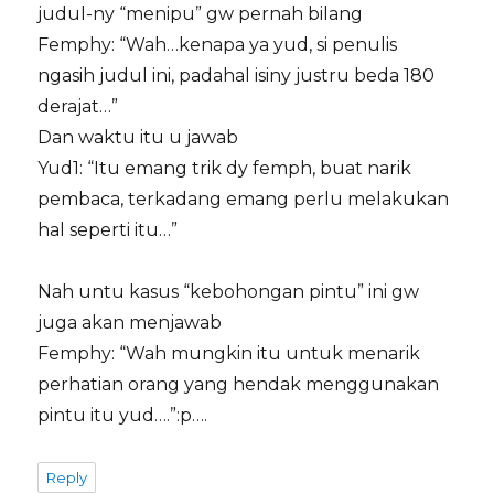
judul-ny “menipu” gw pernah bilang
Femphy: “Wah…kenapa ya yud, si penulis
ngasih judul ini, padahal isiny justru beda 180
derajat…”
Dan waktu itu u jawab
Yud1: “Itu emang trik dy femph, buat narik
pembaca, terkadang emang perlu melakukan
hal seperti itu…”
Nah untu kasus “kebohongan pintu” ini gw
juga akan menjawab
Femphy: “Wah mungkin itu untuk menarik
perhatian orang yang hendak menggunakan
pintu itu yud….”:p….
Reply