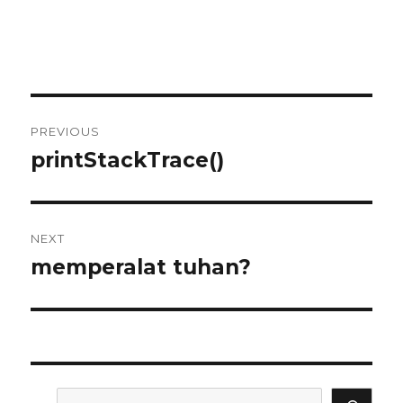
Post
PREVIOUS
navigation
printStackTrace()
Previous
post:
NEXT
memperalat tuhan?
Next
post:
Search