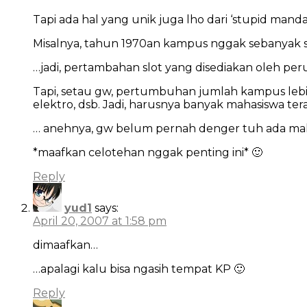
Tapi ada hal yang unik juga lho dari ‘stupid mandat
Misalnya, tahun 1970an kampus nggak sebanyak se
…jadi, pertambahan slot yang disediakan oleh pe
Tapi, setau gw, pertumbuhan jumlah kampus lebih 
elektro, dsb. Jadi, harusnya banyak mahasiswa te
… anehnya, gw belum pernah denger tuh ada mah
*maafkan celotehan nggak penting ini* 🙂
Reply
yud1
says:
April 20, 2007 at 1:58 pm
dimaafkan…
…apalagi kalu bisa ngasih tempat KP 🙂
Reply