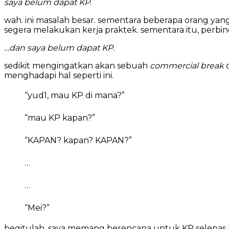
saya belum dapat KP
.
wah. ini masalah besar. sementara beberapa orang yan
segera melakukan kerja praktek. sementara itu, perb
…dan saya belum dapat KP.
sedikit mengingatkan akan sebuah
commercial break
menghadapi hal seperti ini.
“yud1, mau KP di mana?”
“mau KP kapan?”
“KAPAN? kapan? KAPAN?”
…
…
“Mei?”
begitulah, saya memang berencana untuk KP selepas 