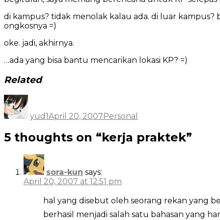
di kampus? tidak menolak kalau ada. di luar kampus? 
ongkosnya =)
oke. jadi, akhirnya.
…ada yang bisa bantu mencarikan lokasi KP? =)
Related
Author
Posted
Categories
on
yud1
April 20, 2007
Personal
5 thoughts on “kerja praktek”
sora-kun
says:
April 20, 2007 at 12:51 pm
hal yang disebut oleh seorang rekan yang be
berhasil menjadi salah satu bahasan yang 