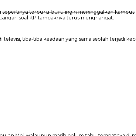
g
sepertinya terburu-buru ingin meninggalkan kampus
incangan soal KP tampaknya terus menghangat.
di televisi, tiba-tiba keadaan yang sama seolah terjadi ke
bulan Mei, walaupun masih belum tahu tempatnya di m