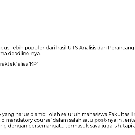
pus. lebih populer dari hasil UTS Analisis dan Perancang
ama deadline-nya.
ktek’ alias ‘KP’.
ib yang harus diambil oleh seluruh mahasiswa Fakultas 
pid mandatory course’ dalam salah satu
post
-nya ini, en
ng dengan bersemangat… termasuk saya juga, sih. tapi a