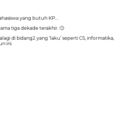
 mahasiswa yang butuh KP…
ma tiga dekade terakhir. 🙄
 di bidang2 yang ‘laku’ seperti CS, informatika,
n ini.