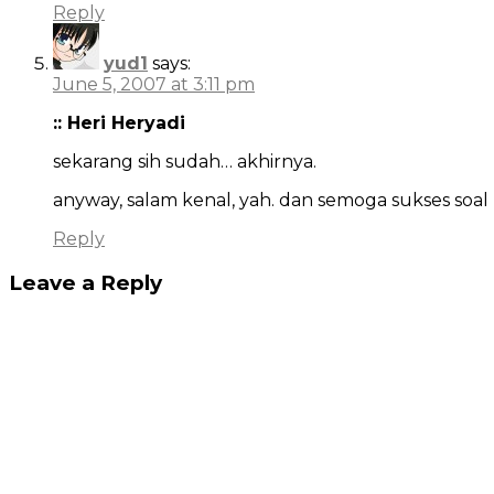
Reply
yud1
says:
June 5, 2007 at 3:11 pm
:: Heri Heryadi
sekarang sih sudah… akhirnya.
anyway, salam kenal, yah. dan semoga sukses soal 
Reply
Leave a Reply