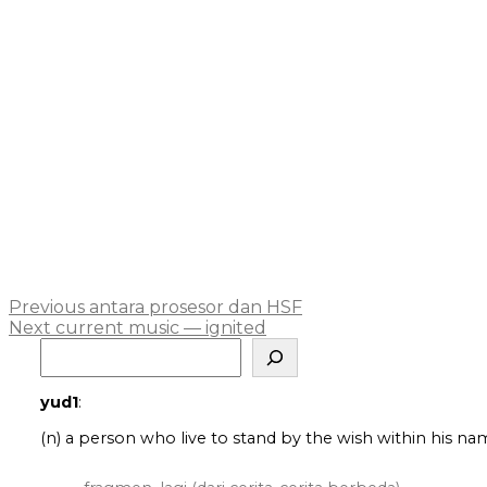
Post
Previous
Previous
antara prosesor dan HSF
Next
post:
Next
current music — ignited
navigation
Search
post:
yud1
:
(n) a person who live to stand by the wish within his na