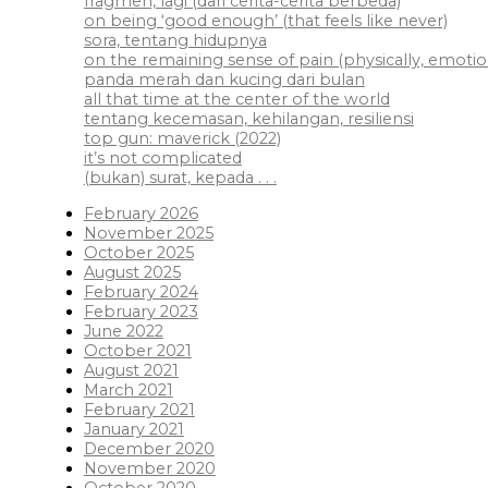
fragmen, lagi (dari cerita-cerita berbeda)
on being ‘good enough’ (that feels like never)
sora, tentang hidupnya
on the remaining sense of pain (physically, emotiona
panda merah dan kucing dari bulan
all that time at the center of the world
tentang kecemasan, kehilangan, resiliensi
top gun: maverick (2022)
it’s not complicated
(bukan) surat, kepada . . .
February 2026
November 2025
October 2025
August 2025
February 2024
February 2023
June 2022
October 2021
August 2021
March 2021
February 2021
January 2021
December 2020
November 2020
October 2020