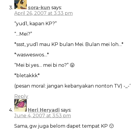
sora-kun
says:
April 26, 2007 at 3:33 pm
“yud1, kapan KP?”
“…Mei?”
*ssst, yud1 mau KP bulan Mei. Bulan mei loh…*
*wasweswos…*
“Mei bi yes… mei bi no?” 😛
*bletakkk*
(pesan moral: jangan kebanyakan nonton TV) -_-‘
Reply
Heri Heryadi
says:
June 4, 2007 at 3:53 pm
Sama, gw juga belom dapet tempat KP 🙁