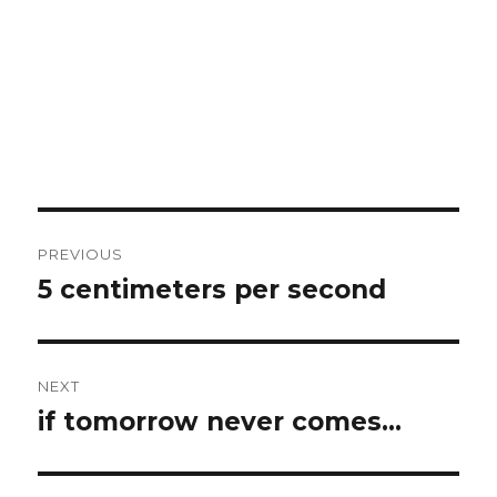
Post
PREVIOUS
navigation
5 centimeters per second
Previous
post:
NEXT
if tomorrow never comes…
Next
post: