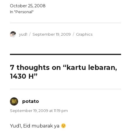
October 25, 2008
In "Personal"
Author
Posted
Categories
yud1
September 19, 2009
Graphics
on
7 thoughts on “kartu lebaran,
1430 H”
potato
says:
September 19, 2009 at 11:19 pm
Yud1, Eid mubarak ya