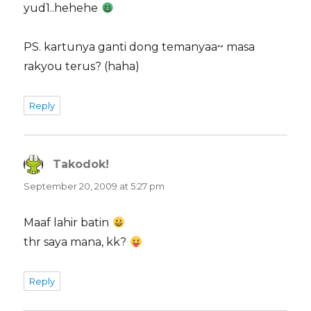
yud1..hehehe
PS. kartunya ganti dong temanyaa~ masa
rakyou terus? (haha)
Reply
Takodok!
says:
September 20, 2009 at 5:27 pm
Maaf lahir batin
thr saya mana, kk?
Reply