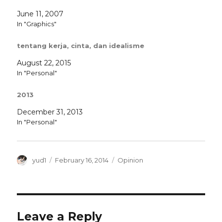
June 11, 2007
In "Graphics"
tentang kerja, cinta, dan idealisme
August 22, 2015
In "Personal"
2013
December 31, 2013
In "Personal"
Author
Posted
Categories
yud1
February 16, 2014
Opinion
on
Leave a Reply