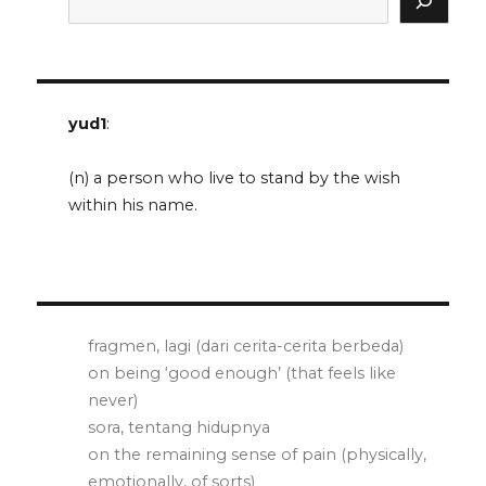
yud1
:
(n) a person who live to stand by the wish
within his name.
fragmen, lagi (dari cerita-cerita berbeda)
on being ‘good enough’ (that feels like
never)
sora, tentang hidupnya
on the remaining sense of pain (physically,
emotionally, of sorts)