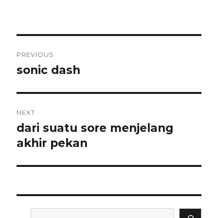
Post
PREVIOUS
navigation
sonic dash
Previous
post:
NEXT
dari suatu sore menjelang
Next
post:
akhir pekan
Search