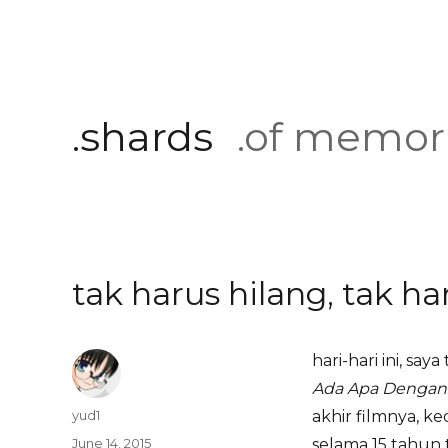
.shards
.of memor
tak harus hilang, tak ha
hari-hari ini, sa
Ada Apa Dengan 
Author
yud1
akhir filmnya, k
Posted
June 14, 2015
selama 15 tahun 