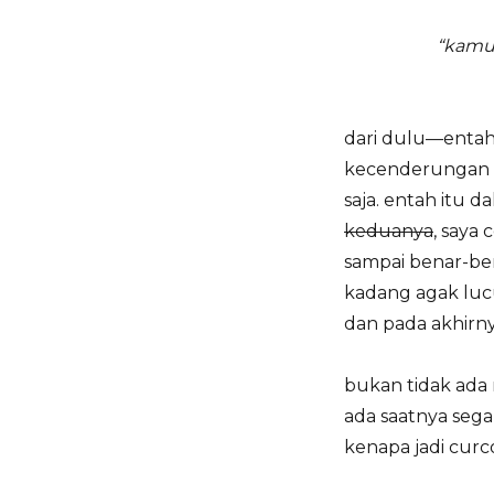
“kamu
dari dulu—entah 
kecenderungan u
saja. entah itu 
keduanya
, saya
sampai benar-ben
kadang agak luc
dan pada akhirnya
bukan tidak ada r
ada saatnya segal
kenapa jadi curco