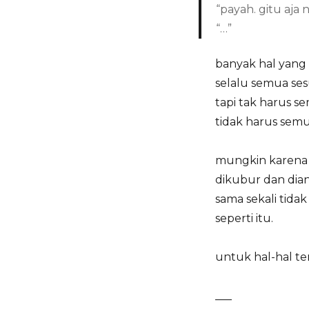
“payah. gitu aja n
“…”
banyak hal yang
selalu semua ses
tapi tak harus s
tidak harus semua
mungkin karena b
dikubur dan dian
sama sekali tidak
seperti itu.
untuk hal-hal te
___