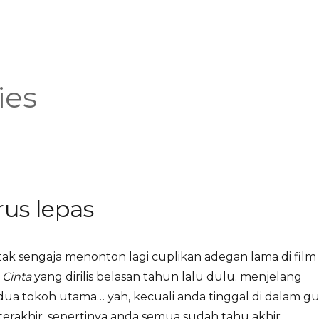
ies
rus lepas
ya tak sengaja menonton lagi cuplikan adegan lama di film
Cinta
yang dirilis belasan tahun lalu dulu. menjelang
edua tokoh utama… yah, kecuali anda tinggal di dalam g
terakhir, sepertinya anda semua sudah tahu akhir