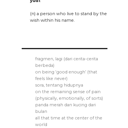
yud1
:
(n) a person who live to stand by the
wish within his name.
a
fragmen, lagi (dari cerita-cerita
berbeda)
on being ‘good enough’ (that
feels like never)
sora, tentang hidupnya
on the remaining sense of pain
(physically, emotionally, of sorts)
panda merah dan kucing dari
bulan
all that time at the center of the
world