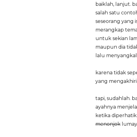
baiklah, lanjut.
salah satu conto
seseorang yang 
merangkap teman
untuk sekian lam
maupun dia tidak
lalu menyangkal
karena tidak sep
yang mengakhiri
tapi, sudahlah. 
ayahnya menjela
ketika diperhati
menonjok
lumaya