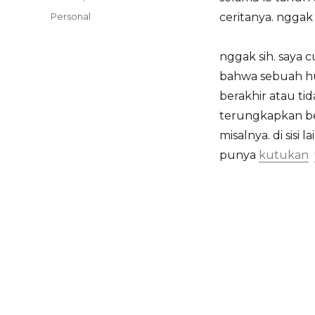
on
Categories
Personal
ceritanya. nggak 
nggak sih. saya
bahwa sebuah hu
berakhir atau tid
terungkapkan ben
misalnya. di sis
punya
kutukan