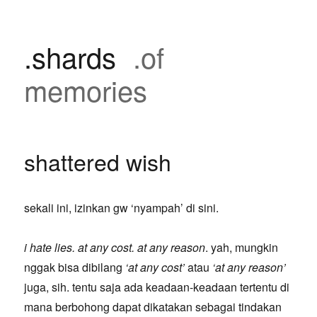
.shards
.of
memories
shattered wish
sekali ini, izinkan gw ‘nyampah’ di sini.
i hate lies. at any cost. at any reason
. yah, mungkin
nggak bisa dibilang
‘at any cost’
atau
‘at any reason’
juga, sih. tentu saja ada keadaan-keadaan tertentu di
mana berbohong dapat dikatakan sebagai tindakan