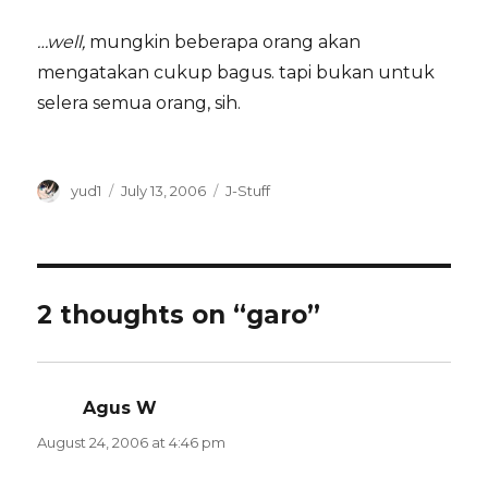
…well,
mungkin beberapa orang akan
mengatakan cukup bagus. tapi bukan untuk
selera semua orang, sih.
Author
Posted
Categories
yud1
July 13, 2006
J-Stuff
on
2 thoughts on “garo”
Agus W
says:
August 24, 2006 at 4:46 pm