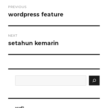
Post
PREVIOUS
navigation
wordpress feature
Previous
post:
NEXT
setahun kemarin
Next
post:
Search
yud1
: