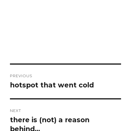
Post
PREVIOUS
navigation
hotspot that went cold
Previous
post:
NEXT
there is (not) a reason
Next
post:
behind…