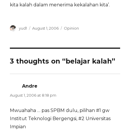
kita kalah dalam menerima kekalahan kita’.
Author
Posted
Categories
yud1
August 1, 2006
Opinion
on
3 thoughts on “belajar kalah”
Andre
says:
August 1, 2006 at 8:18 pm
Mwuahaha … pas SPBM dulu, pilihan #1 gw
Institut Teknologi Bergengsi, #2 Universitas
Impian