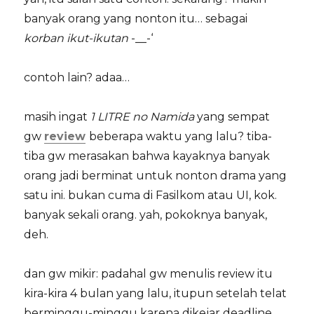
banyak orang yang nonton itu… sebagai
korban ikut-ikutan
-__-‘
contoh lain? adaa…
masih ingat
1 LITRE no Namida
yang sempat
gw
review
beberapa waktu yang lalu? tiba-
tiba gw merasakan bahwa kayaknya banyak
orang jadi berminat untuk nonton drama yang
satu ini. bukan cuma di Fasilkom atau UI, kok.
banyak sekali orang. yah, pokoknya banyak,
deh.
dan gw mikir: padahal gw menulis review itu
kira-kira 4 bulan yang lalu, itupun setelah telat
berminggu-minggu karena dikejar deadline