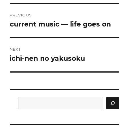
Post
PREVIOUS
navigation
current music — life goes on
Previous
post:
NEXT
ichi-nen no yakusoku
Next
post:
Search