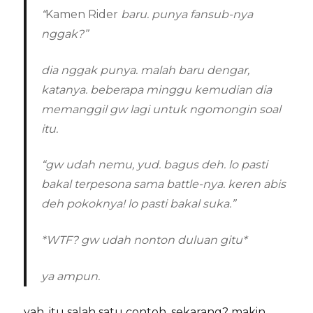
“
Kamen Rider
baru. punya fansub-nya
nggak?”
dia nggak punya. malah baru dengar,
katanya. beberapa minggu kemudian dia
memanggil gw lagi untuk ngomongin soal
itu.
“gw udah nemu, yud. bagus deh.
lo pasti
bakal terpesona sama battle-nya.
keren abis
deh pokoknya!
lo pasti bakal suka.
”
*WTF? gw udah nonton duluan gitu*
ya ampun.
yah, itu salah satu contoh. sekarang? makin