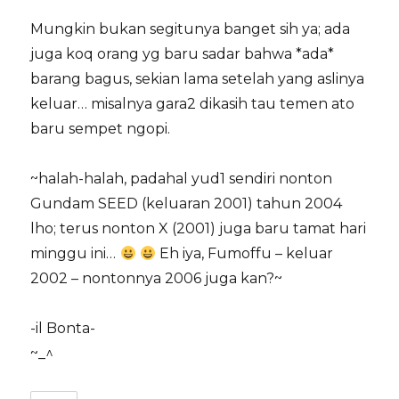
Mungkin bukan segitunya banget sih ya; ada
juga koq orang yg baru sadar bahwa *ada*
barang bagus, sekian lama setelah yang aslinya
keluar… misalnya gara2 dikasih tau temen ato
baru sempet ngopi.
~halah-halah, padahal yud1 sendiri nonton
Gundam SEED (keluaran 2001) tahun 2004
lho; terus nonton X (2001) juga baru tamat hari
minggu ini…
Eh iya, Fumoffu – keluar
2002 – nontonnya 2006 juga kan?~
-il Bonta-
~_^