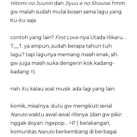
Hitomi no Juunin
dan
Jiyuu e no Shoutai.
hmm.
gw malah sudah mulai bosan sama lagu yang
itu-itu saja.
contoh yang lain?
First Love
-nya Utada Hikaru…
T__T. ya ampun, sudah berapa tahun tuh
lagu? tapi lagunya memang masih enak, sih.
gw juga masih suka dengerin kok kadang-
kadang =).
nah. itu kalau soal musik. ada lagi yang lain.
komik, misalnya. dulu gw mengikuti serial
Naruto
waktu
awal-awal rilisnya. (dan gw pikir:
nggak doyan. ngepop… =P ) belakangan,
komunitas
Naruto
berkembang di berbagai