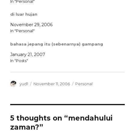
In "Personal"
di luar hujan
November 29, 2006
In "Personal"
bahasa jepang itu (sebenarnya) gampang
January 21, 2007
In "Posts"
Author
Posted
Categories
yud1
November 11, 2006
Personal
on
5 thoughts on “mendahului
zaman?”