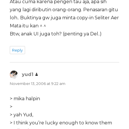
Atau cuma karena pengen tau aja, apa sih
yang lagi diributin orang-orang. Penasaran gitu
loh.. Buktinya gw juga minta copy-in Seliter Aer
Mata itu kan ^ ^
Btw, anak UI juga toh? (penting ya Del..)
Reply
yud1
says:
November 13, 2006 at 9:22 am
> mika halpin
>
> yah Yud,
> I think you’re lucky enough to know them