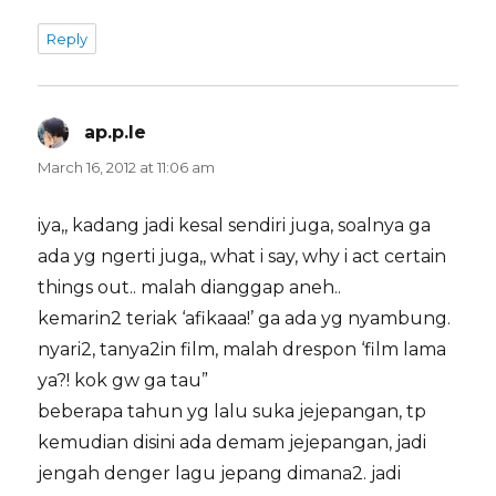
Reply
ap.p.le
says:
March 16, 2012 at 11:06 am
iya,, kadang jadi kesal sendiri juga, soalnya ga
ada yg ngerti juga,, what i say, why i act certain
things out.. malah dianggap aneh..
kemarin2 teriak ‘afikaaa!’ ga ada yg nyambung.
nyari2, tanya2in film, malah drespon ‘film lama
ya?! kok gw ga tau”
beberapa tahun yg lalu suka jejepangan, tp
kemudian disini ada demam jejepangan, jadi
jengah denger lagu jepang dimana2. jadi