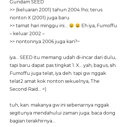
Gundam SEED
>> (keluaran 2001) tahun 2004 lho; terus
nonton X (2001) juga baru
>> tamat hari minggu ini…
Eh iya, Fumoffu
– keluar 2002 –
>> nontonnya 2006 juga kan?~
iya… SEED itu memang udah di-incar dari dulu,
tapi baru dapat pas tingkat 1. X… yah, bagus, sih.
Fumoffu juga telat, iya deh. tapi gw nggak
telat2 amat kok nonton sekuelnya, The
Second Raid… =)
tuh, kan. makanya gw ini sebenarnya nggak
segitunya mendahului zaman juga. baca dong
bagian terakhirnya…