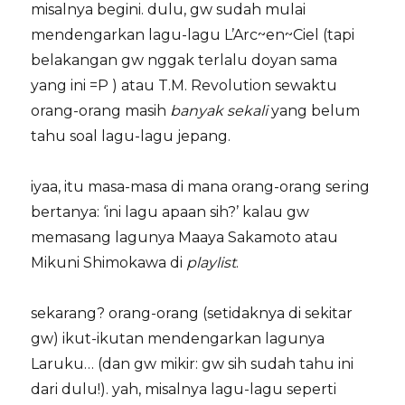
misalnya begini. dulu, gw sudah mulai
mendengarkan lagu-lagu L’Arc~en~Ciel (tapi
belakangan gw nggak terlalu doyan sama
yang ini =P ) atau T.M. Revolution sewaktu
orang-orang masih
banyak sekali
yang belum
tahu soal lagu-lagu jepang.
iyaa, itu masa-masa di mana orang-orang sering
bertanya: ‘ini lagu apaan sih?’ kalau gw
memasang lagunya Maaya Sakamoto atau
Mikuni Shimokawa di
playlist
.
sekarang? orang-orang (setidaknya di sekitar
gw) ikut-ikutan mendengarkan lagunya
Laruku… (dan gw mikir: gw sih sudah tahu ini
dari dulu!). yah, misalnya lagu-lagu seperti