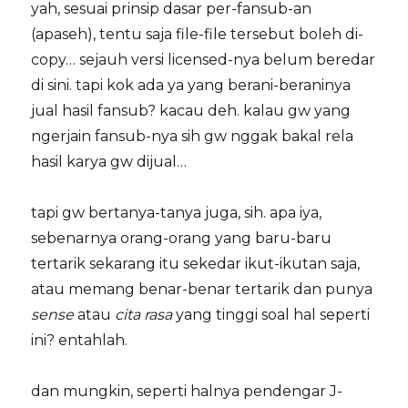
yah, sesuai prinsip dasar per-fansub-an
(apaseh), tentu saja file-file tersebut boleh di-
copy… sejauh versi licensed-nya belum beredar
di sini. tapi kok ada ya yang berani-beraninya
jual hasil fansub? kacau deh. kalau gw yang
ngerjain fansub-nya sih gw nggak bakal rela
hasil karya gw dijual…
tapi gw bertanya-tanya juga, sih. apa iya,
sebenarnya orang-orang yang baru-baru
tertarik sekarang itu sekedar ikut-ikutan saja,
atau memang benar-benar tertarik dan punya
sense
atau
cita rasa
yang tinggi soal hal seperti
ini? entahlah.
dan mungkin, seperti halnya pendengar J-