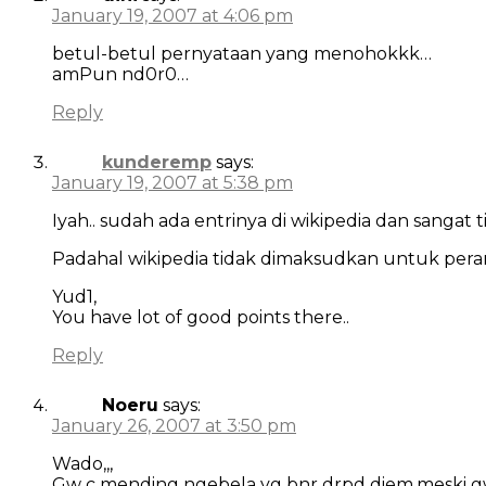
January 19, 2007 at 4:06 pm
betul-betul pernyataan yang menohokkk…
amPun nd0r0…
Reply
kunderemp
says:
January 19, 2007 at 5:38 pm
Iyah.. sudah ada entrinya di wikipedia dan sangat 
Padahal wikipedia tidak dimaksudkan untuk pera
Yud1,
You have lot of good points there..
Reply
Noeru
says:
January 26, 2007 at 3:50 pm
Wado,,,
Gw c mending ngebela yg bnr drpd diem,meski g