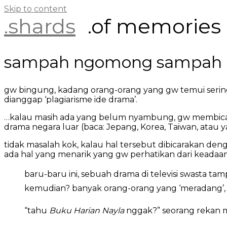
Skip to content
.shards
.of memories
sampah ngomong sampah
gw bingung, kadang orang-orang yang gw temui sering
dianggap ‘plagiarisme ide drama’.
…kalau masih ada yang belum nyambung, gw membic
drama negara luar (baca: Jepang, Korea, Taiwan, atau ya
tidak masalah kok, kalau hal tersebut dibicarakan deng
ada hal yang menarik yang gw perhatikan dari keadaan 
baru-baru ini, sebuah drama di televisi swasta tamp
kemudian? banyak orang-orang yang ‘meradang’, 
“tahu
Buku Harian Nayla
nggak?” seorang rekan m