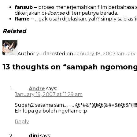
fansub –
proses menerjemahkan film berbahasa asing
dikerjakan di-
license
di tempatnya berada.
flame –
…gak usah dijelaskan, yah? simply said as 
Related
Author
yud1
Posted on
January 18, 2007
January 
13 thoughts on “sampah ngomon
Andre
says:
January 19, 2007 at 11:29 am
Sudah2 sesama sam……… @*#&*(@@(&#^&(!@&*(!!!!!
Eh lupa ga boleh ngeflame :p
Reply
dini
says: