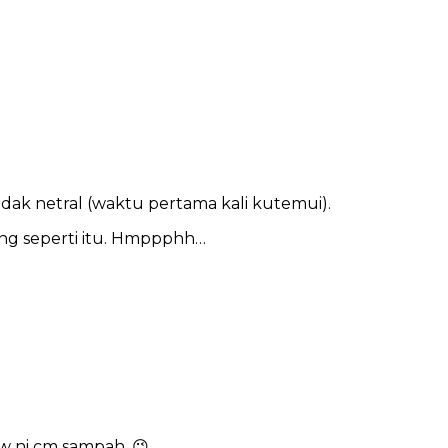
tidak netral (waktu pertama kali kutemui).
ng seperti itu. Hmppphh…
w ni cm sampah. 😉