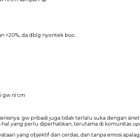
an >20%, da dblg nyontek boo..
i gw ni cm
isnya. gw pribadi juga tidak terlalu suka dengan sinetr
hal yang perlu diperhatikan, terutama di komunitas
op
ataan yang objektif dan cerdas, dan tanpa emosi apalagi 