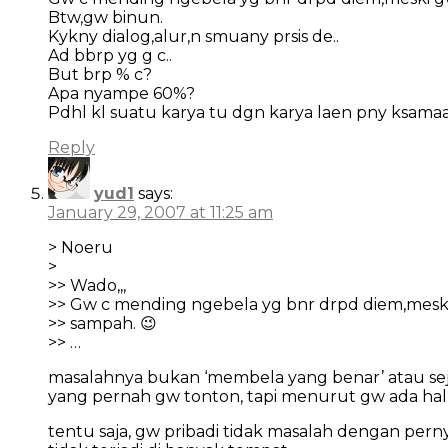
Btw,gw binun.
Kykny dialog,alur,n smuany prsis de..
Ad bbrp yg g c..
But brp % c?
Apa nyampe 60%?
Pdhl kl suatu karya tu dgn karya laen pny ksama
Reply
yud1
says:
January 29, 2007 at 11:25 am
> Noeru
>
>> Wado,,,
>> Gw c mending ngebela yg bnr drpd diem,mesk
>> sampah. 😉
>> …
masalahnya bukan ‘membela yang benar’ atau sejen
yang pernah gw tonton, tapi menurut gw ada hal-
tentu saja, gw pribadi tidak masalah dengan perny