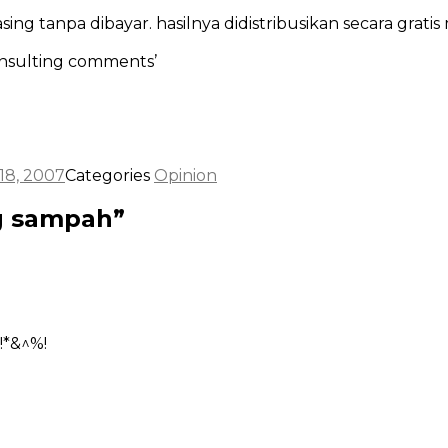
 tanpa dibayar. hasilnya didistribusikan secara gratis me
‘insulting comments’
18, 2007
Categories
Opinion
g sampah”
!*&^%!