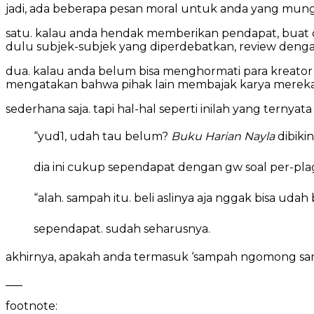
jadi, ada beberapa pesan moral untuk anda yang mung
satu. kalau anda hendak memberikan pendapat, buat d
dulu subjek-subjek yang diperdebatkan, review deng
dua. kalau anda belum bisa menghormati para kreator
mengatakan bahwa pihak lain membajak karya mereka 
sederhana saja. tapi hal-hal seperti inilah yang ternya
“yud1, udah tau belum?
Buku Harian Nayla
dibiki
dia ini cukup sependapat dengan gw soal per-plagi
“alah. sampah itu. beli aslinya aja nggak bisa uda
sependapat. sudah seharusnya.
akhirnya, apakah anda termasuk ‘sampah ngomong sampa
___
footnote: