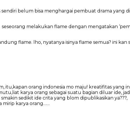
s sendiri belum bisa menghargai pembuat drama yang di
au seseorang melakukan flame dengan mengatakan ‘pemb
andung flame. lho, nyatanya isinya flame semua? ini 
macam, itu,kapan orang indonesia mo maju! kreatifitas yang 
u,liat karya orang sebagai suatu bagian diluar ide, jad
 smakin sedikit ide crita yang blom dipublikasikan ya???,
ya mirip karya orang……