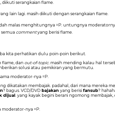
, diikuti serangkaian flame.
ng lain lagi. masih diikuti dengan serangkaian flame.
sudah malas menghitungnya =P. untungnya moderatornya 
i’ semua
comment
yang berisi flame.
ba kita perhatikan dulu poin-poin berikut.
n flame, dan
out-of-topic.
masih mending kalau hal terse
memberikan solusi atau pemikiran yang bermutu.
i sama moderator-nya =P.
 yang dikatakan membajak. padahal, dari mana mereka m
an
? bagus. VCD/DVD
bajakan
yang berisi
fansub
? hahah
k dijual
. yang kayak begini berani ngomong membajak
ma moderator-nya =P.