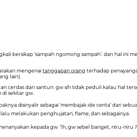
kali bersikap ‘sampah ngomong sampah’. dan hal ini m
arakan mengenai
tanggapan orang
terhadap penayangan
ng lain).
an cerdas dan santun. gw sih tidak peduli kalau hal ters
di sekitar gw.
aknya disinyalir sebagai ‘membajak ide cerita’ dari sebua
lalu melakukan penghujatan, flame, dan sebagainya.
enanyakan kepada gw. “ih, gw sebel banget, niru-niru
1