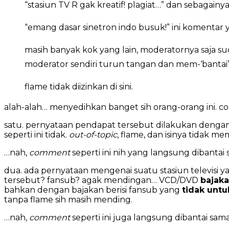
“stasiun TV R gak kreatif! plagiat…” dan sebagainya
“emang dasar sinetron indo busuk!” ini komentar ya
masih banyak kok yang lain, moderatornya saja 
moderator sendiri turun tangan dan mem-‘banta
flame tidak diizinkan di sini.
alah-alah… menyedihkan banget sih orang-orang ini. co
satu. pernyataan pendapat tersebut dilakukan denga
seperti ini tidak.
out-of-topic
, flame, dan isinya tidak 
…nah,
comment
seperti ini nih yang langsung dibanta
dua. ada pernyataan mengenai suatu stasiun televisi
tersebut? fansub? agak mendingan… VCD/DVD
bajak
bahkan dengan bajakan berisi fansub yang
tidak untu
tanpa flame sih masih mending.
…nah,
comment
seperti ini juga langsung dibantai sa