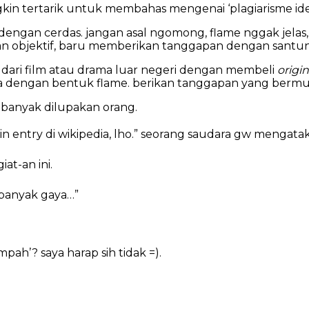
kin tertarik untuk membahas mengenai ‘plagiarisme ide
engan cerdas. jangan asal ngomong, flame nggak jelas
an objektif, baru memberikan tanggapan dengan santun
 dari film atau drama luar negeri dengan membeli
origi
dengan bentuk flame. berikan tanggapan yang bermutu 
ta banyak dilupakan orang.
nin entry di wikipedia, lho.” seorang saudara gw mengatak
at-an ini.
h banyak gaya…”
h’? saya harap sih tidak =).