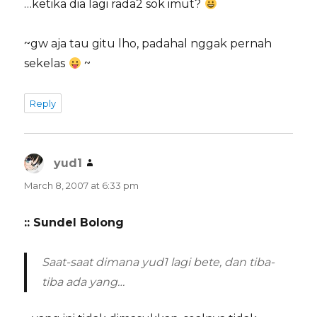
…ketika dia lagi rada2 sok imut?
~gw aja tau gitu lho, padahal nggak pernah
sekelas
~
Reply
yud1
says:
March 8, 2007 at 6:33 pm
:: Sundel Bolong
Saat-saat dimana yud1 lagi bete, dan tiba-
tiba ada yang…