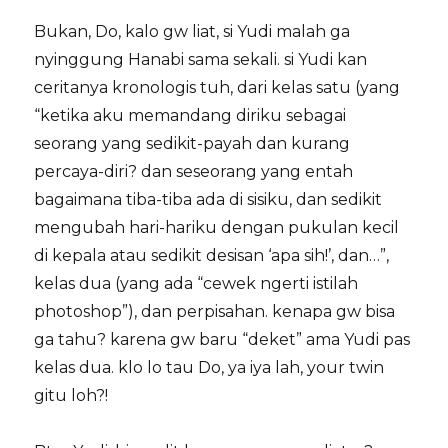
Bukan, Do, kalo gw liat, si Yudi malah ga
nyinggung Hanabi sama sekali. si Yudi kan
ceritanya kronologis tuh, dari kelas satu (yang
“ketika aku memandang diriku sebagai
seorang yang sedikit-payah dan kurang
percaya-diri? dan seseorang yang entah
bagaimana tiba-tiba ada di sisiku, dan sedikit
mengubah hari-hariku dengan pukulan kecil
di kepala atau sedikit desisan ‘apa sih!’, dan…”,
kelas dua (yang ada “cewek ngerti istilah
photoshop”), dan perpisahan. kenapa gw bisa
ga tahu? karena gw baru “deket” ama Yudi pas
kelas dua. klo lo tau Do, ya iya lah, your twin
gitu loh?!