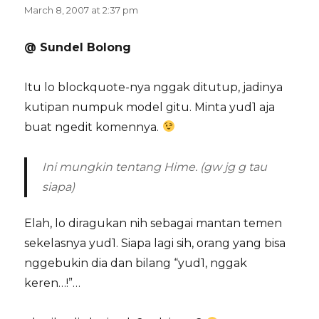
March 8, 2007 at 2:37 pm
@ Sundel Bolong
Itu lo blockquote-nya nggak ditutup, jadinya
kutipan numpuk model gitu. Minta yud1 aja
buat ngedit komennya.
Ini mungkin tentang Hime. (gw jg g tau
siapa)
Elah, lo diragukan nih sebagai mantan temen
sekelasnya yud1. Siapa lagi sih, orang yang bisa
nggebukin dia dan bilang “yud1, nggak
keren…!”…