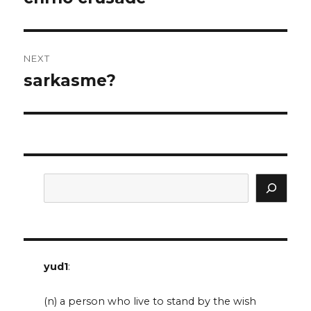
post:
NEXT
sarkasme?
Next
post:
Search
yud1
:
(n) a person who live to stand by the wish