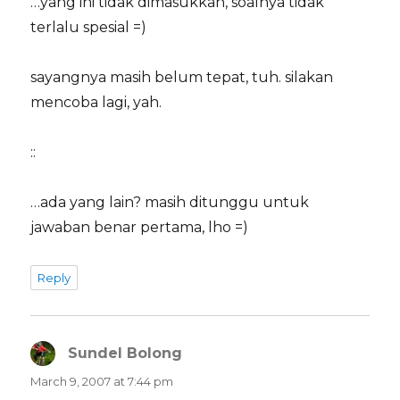
…yang ini tidak dimasukkan, soalnya tidak
terlalu spesial =)
sayangnya masih belum tepat, tuh. silakan
mencoba lagi, yah.
::
…ada yang lain? masih ditunggu untuk
jawaban benar pertama, lho =)
Reply
Sundel Bolong
says:
March 9, 2007 at 7:44 pm