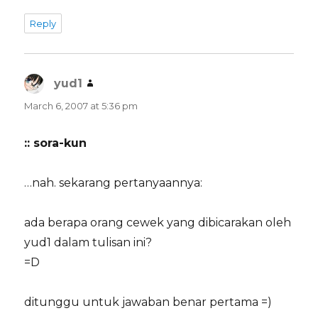
Reply
yud1
says:
March 6, 2007 at 5:36 pm
:: sora-kun
…nah. sekarang pertanyaannya:
ada berapa orang cewek yang dibicarakan oleh
yud1 dalam tulisan ini?
=D
ditunggu untuk jawaban benar pertama =)