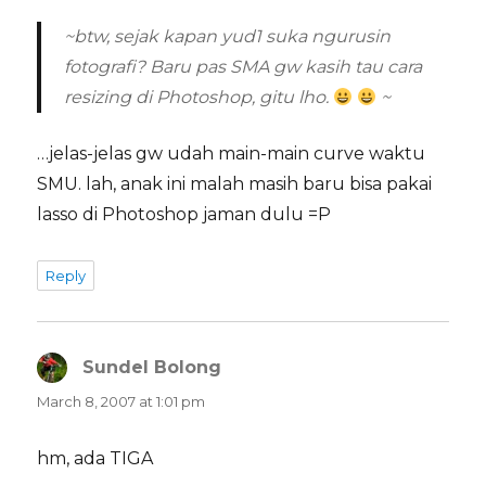
~btw, sejak kapan yud1 suka ngurusin
fotografi? Baru pas SMA gw kasih tau cara
resizing di Photoshop, gitu lho.
~
…jelas-jelas gw udah main-main curve waktu
SMU. lah, anak ini malah masih baru bisa pakai
lasso di Photoshop jaman dulu =P
Reply
Sundel Bolong
says:
March 8, 2007 at 1:01 pm
hm, ada TIGA