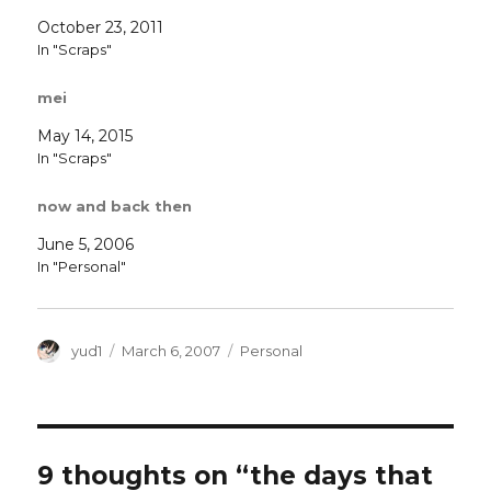
October 23, 2011
In "Scraps"
mei
May 14, 2015
In "Scraps"
now and back then
June 5, 2006
In "Personal"
Author
Posted
Categories
yud1
March 6, 2007
Personal
on
9 thoughts on “the days that