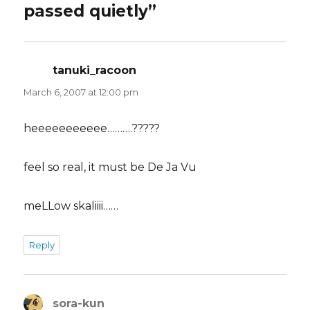
passed quietly”
tanuki_racoon
says:
March 6, 2007 at 12:00 pm
heeeeeeeeeee……….?????
feel so real, it must be De Ja Vu
meLLow skaliiii……
Reply
sora-kun
says: