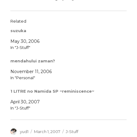
Related
suzuka
May 30, 2006
In "J-Stuff"
mendahului zaman?
November 11, 2006
In "Personal"
1 LITRE no Namida SP ~reminiscence~
April 30, 2007
In "J-Stuff"
Author
Posted
Categories
yud1
March 1, 2007
J-Stuff