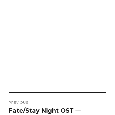
Post
PREVIOUS
navigation
Fate/Stay Night OST —
Previous