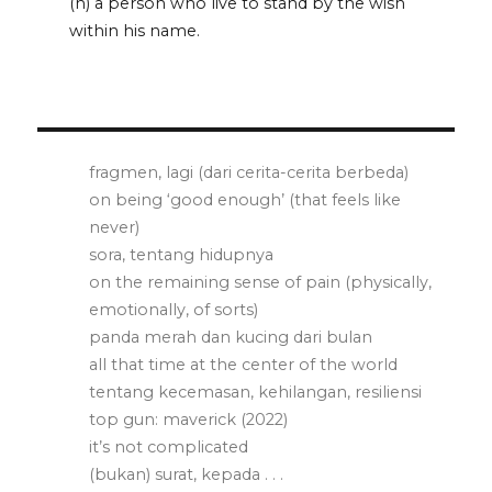
(n) a person who live to stand by the wish
within his name.
fragmen, lagi (dari cerita-cerita berbeda)
on being ‘good enough’ (that feels like
never)
sora, tentang hidupnya
on the remaining sense of pain (physically,
emotionally, of sorts)
panda merah dan kucing dari bulan
all that time at the center of the world
tentang kecemasan, kehilangan, resiliensi
top gun: maverick (2022)
it’s not complicated
(bukan) surat, kepada . . .