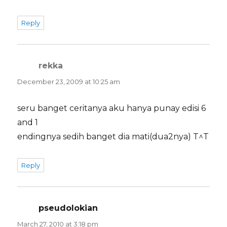
Reply
rekka
says:
December 23, 2009 at 10:25 am
seru banget ceritanya aku hanya punay edisi 6
and 1
endingnya sedih banget dia mati(dua2nya) T^T
Reply
pseudolokian
says:
March 27, 2010 at 3:18 pm