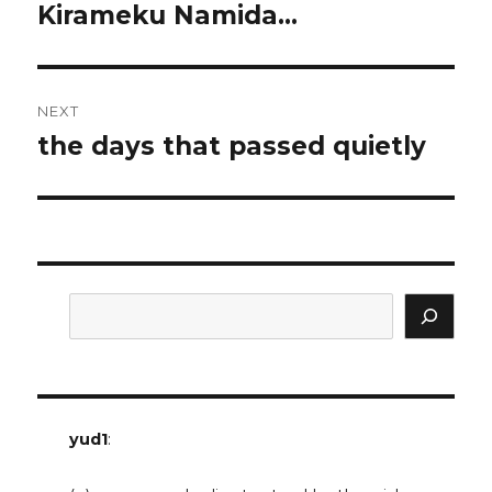
post:
Kirameku Namida…
NEXT
the days that passed quietly
Next
post:
Search
yud1
: