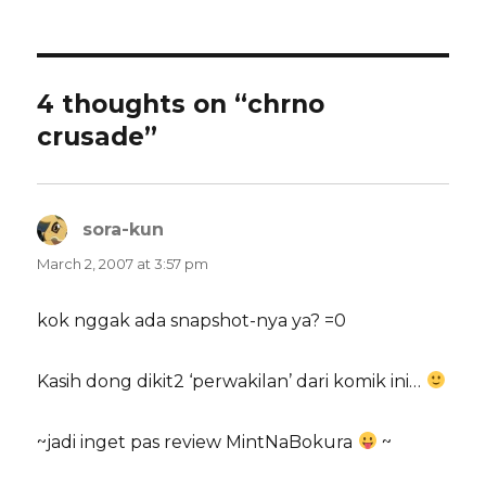
on
4 thoughts on “chrno
crusade”
sora-kun
says:
March 2, 2007 at 3:57 pm
kok nggak ada snapshot-nya ya? =0
Kasih dong dikit2 ‘perwakilan’ dari komik ini…
~jadi inget pas review MintNaBokura
~