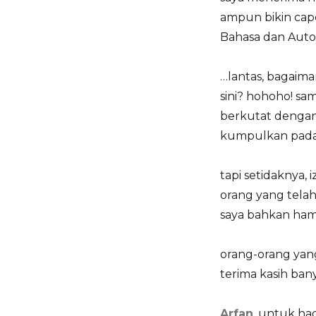
ampun bikin cape
Bahasa dan Auto
…lantas, bagaim
sini? hohoho! sa
berkutat dengan 
kumpulkan pada h
tapi setidaknya,
orang yang telah
saya bahkan ham
orang-orang yang
terima kasih bany
Arfan
, untuk ha