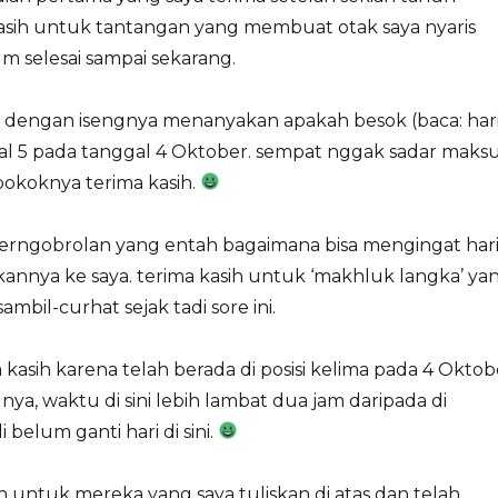
kasih untuk tantangan yang membuat otak saya nyaris
 selesai sampai sekarang.
ah dengan isengnya menanyakan apakah besok (baca: har
gal 5 pada tanggal 4 Oktober. sempat nggak sadar maks
pokoknya terima kasih.
perngobrolan yang entah bagaimana bisa mengingat har
annya ke saya. terima kasih untuk ‘makhluk langka’ ya
bil-curhat sejak tadi sore ini.
a kasih karena telah berada di posisi kelima pada 4 Oktob
nya, waktu di sini lebih lambat dua jam daripada di
 belum ganti hari di sini.
ih untuk mereka yang saya tuliskan di atas dan telah