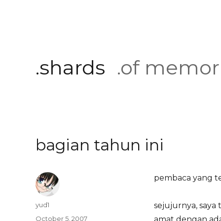
.shards
.of memor
bagian tahun ini
pembaca yang t
Author
yud1
sejujurnya, saya
Posted
October 5, 2007
amat dengan adan