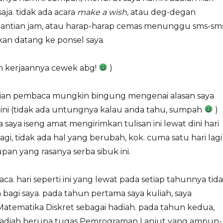
saja. tidak ada acara
make a wish
, atau deg-degan
ntian jam, atau harap-harap cemas menunggu sms-sm
an datang ke ponsel saya.
an kerjaannya cewek abg!
)
agian pembaca mungkin bingung mengenai alasan saya
 ini (tidak ada untungnya kalau anda tahu, sumpah
)
saya iseng amat mengirimkan tulisan ini lewat dini hari
i lagi, tidak ada hal yang berubah, kok. cuma satu hari lagi
pan yang rasanya serba sibuk ini.
aca. hari seperti ini yang lewat pada setiap tahunnya tid
bagi saya. pada tahun pertama saya kuliah, saya
atematika Diskret sebagai hadiah. pada tahun kedua,
hadiah berupa tugas Pemrograman Lanjut yang ampun-