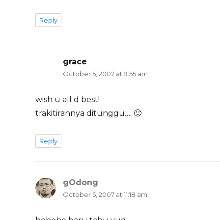
Reply
grace
says:
October 5, 2007 at 9:55 am
wish u all d best!
trakitirannya ditunggu…. 🙂
Reply
gOdong
says:
October 5, 2007 at 11:18 am