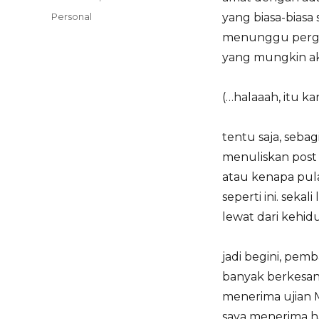
on
Categories
Personal
yang biasa-biasa 
menunggu perga
yang mungkin ak
(…halaaah, itu k
tentu saja, seb
menuliskan post
atau kenapa pula 
seperti ini. sekal
lewat dari kehidu
jadi begini, pemb
banyak berkesan 
menerima ujian M
saya menerima 