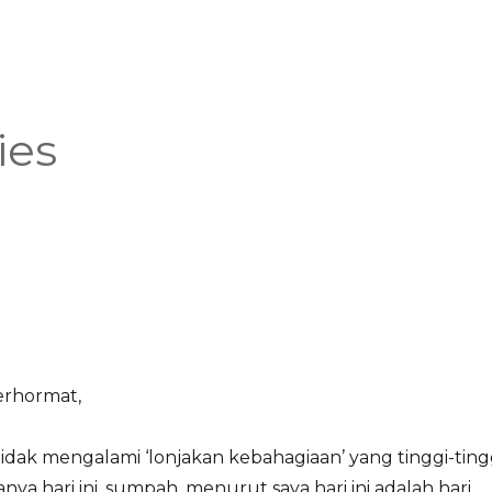
ies
erhormat,
 tidak mengalami ‘lonjakan kebahagiaan’ yang tinggi-ting
ya hari ini. sumpah, menurut saya hari ini adalah hari