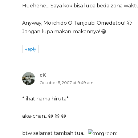
Huehehe… Saya kok bisa lupa beda zona waktu
Anyway, Mo ichido O Tanjoubi Omedetou! 🙂
Jangan lupa makan-makannya! 😀
Reply
cK
says:
October 5, 2007 at 9:49 am
*lihat nama hiruta*
aka-chan.. 😆 😆 😆
btw selamat tambah tua…