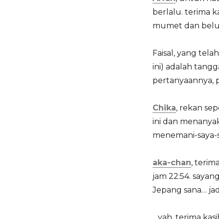
berlalu. terima 
mumet dan belum
Faisal, yang tel
ini) adalah tang
pertanyaannya, 
Chika
, rekan se
ini dan menanyak
menemani-saya-sam
aka-chan
, terim
jam 22:54. sayang
Jepang sana… jadi
…yah, terima kas