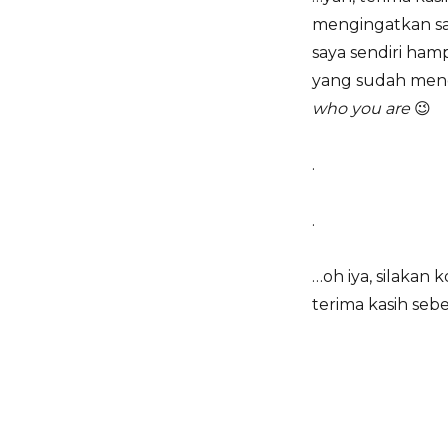
mengingatkan sa
saya sendiri ham
yang sudah meng
who you are
😉
.
.
…oh iya, silaka
terima kasih seb