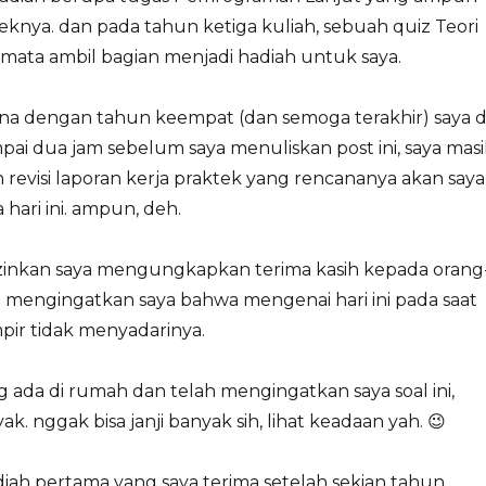
knya. dan pada tahun ketiga kuliah, sebuah quiz Teori
mata ambil bagian menjadi hadiah untuk saya.
ana dengan tahun keempat (dan semoga terakhir) saya d
mpai dua jam sebelum saya menuliskan post ini, saya mas
revisi laporan kerja praktek yang rencananya akan saya
ari ini. ampun, deh.
 izinkan saya mengungkapkan terima kasih kepada orang
 mengingatkan saya bahwa mengenai hari ini pada saat
pir tidak menyadarinya.
 ada di rumah dan telah mengingatkan saya soal ini,
ak. nggak bisa janji banyak sih, lihat keadaan yah. 😉
diah pertama yang saya terima setelah sekian tahun