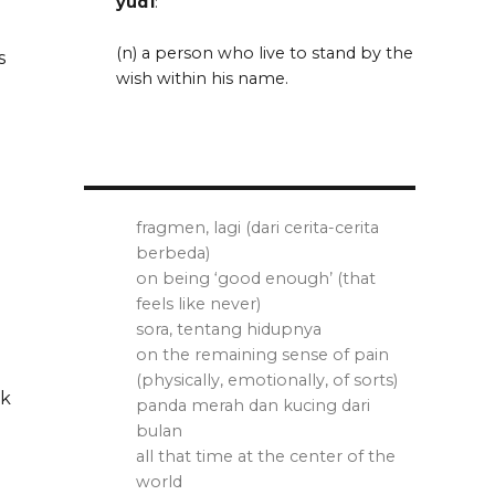
yud1
:
(n) a person who live to stand by the
s
wish within his name.
fragmen, lagi (dari cerita-cerita
berbeda)
on being ‘good enough’ (that
feels like never)
sora, tentang hidupnya
on the remaining sense of pain
(physically, emotionally, of sorts)
ak
panda merah dan kucing dari
bulan
all that time at the center of the
world