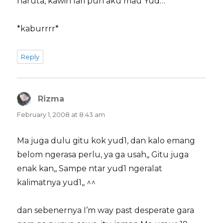
haruta, kawin lari pun aku mau Yud…
*kaburrrr*
Reply
Rizma
says:
February 1, 2008 at 8:43 am
Ma juga dulu gitu kok yud1, dan kalo emang
belom ngerasa perlu, ya ga usah,, Gitu juga
enak kan,, Sampe ntar yud1 ngeralat
kalimatnya yud1,, ^^
dan sebenernya I’m way past desperate gara