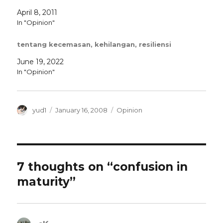
April 8, 2011
In "Opinion"
tentang kecemasan, kehilangan, resiliensi
June 19, 2022
In "Opinion"
Author
Posted
Categories
yud1
January 16, 2008
Opinion
on
7 thoughts on “confusion in
maturity”