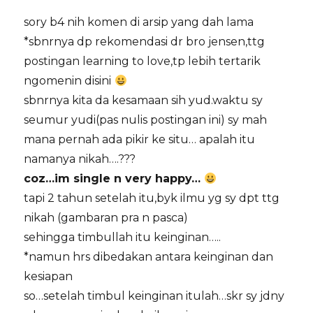
sory b4 nih komen di arsip yang dah lama
*sbnrnya dp rekomendasi dr bro jensen,ttg
postingan learning to love,tp lebih tertarik
ngomenin disini
sbnrnya kita da kesamaan sih yud.waktu sy
seumur yudi(pas nulis postingan ini) sy mah
mana pernah ada pikir ke situ… apalah itu
namanya nikah….???
coz…im single n very happy…
tapi 2 tahun setelah itu,byk ilmu yg sy dpt ttg
nikah (gambaran pra n pasca)
sehingga timbullah itu keinginan…..
*namun hrs dibedakan antara keinginan dan
kesiapan
so…setelah timbul keinginan itulah…skr sy jdny