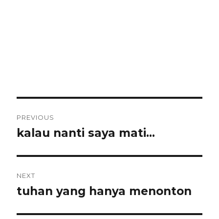
Post
PREVIOUS
navigation
kalau nanti saya mati…
Previous
post:
NEXT
tuhan yang hanya menonton
Next
post: