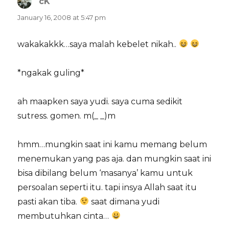
cK
says:
January 16, 2008 at 5:47 pm
wakakakkk…saya malah kebelet nikah..
*ngakak guling*
ah maapken saya yudi. saya cuma sedikit
sutress. gomen. m(_ _)m
hmm…mungkin saat ini kamu memang belum
menemukan yang pas aja. dan mungkin saat ini
bisa dibilang belum ‘masanya’ kamu untuk
persoalan seperti itu. tapi insya Allah saat itu
pasti akan tiba.
saat dimana yudi
membutuhkan cinta…