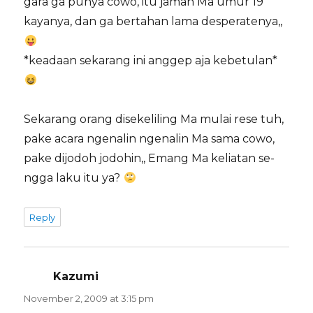
gara ga punya cowo, itu jaman Ma umur 19
kayanya, dan ga bertahan lama desperatenya,,
*keadaan sekarang ini anggep aja kebetulan*
Sekarang orang disekeliling Ma mulai rese tuh,
pake acara ngenalin ngenalin Ma sama cowo,
pake dijodoh jodohin,, Emang Ma keliatan se-
ngga laku itu ya?
Reply
Kazumi
says:
November 2, 2009 at 3:15 pm