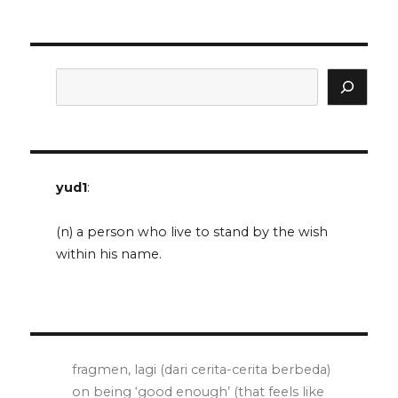
Search
yud1
:
(n) a person who live to stand by the wish
within his name.
fragmen, lagi (dari cerita-cerita berbeda)
on being ‘good enough’ (that feels like