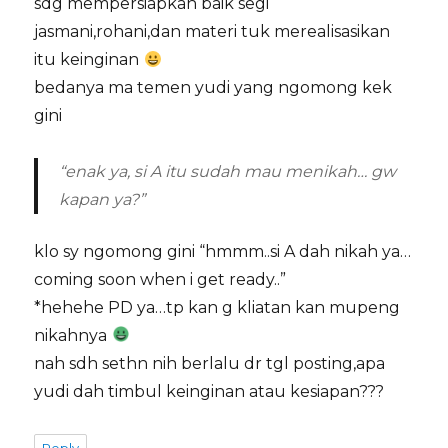
sdg mempersiapkan baik segi
jasmani,rohani,dan materi tuk merealisasikan
itu keinginan
bedanya ma temen yudi yang ngomong kek
gini
“enak ya, si A itu sudah mau menikah… gw
kapan ya?”
klo sy ngomong gini “hmmm..si A dah nikah ya…
coming soon when i get ready..”
*hehehe PD ya…tp kan g kliatan kan mupeng
nikahnya
nah sdh sethn nih berlalu dr tgl posting,apa
yudi dah timbul keinginan atau kesiapan???
Reply