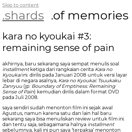
Skip to content
.shards
.of memories
kara no kyoukai #3:
remaining sense of pain
akhirnya, baru sekarang saya sempat menulis soal
installment
ketiga dari rangkaian cerita
Kara no
Kyoukai
ini. dirilis pada Januari 2008 untuk versi layar
lebar di negara asalnya,
Kara no Kyoukai: Tsuukaku
Zanryuu
(jp:
Boundary of Emptiness: Remaining
Sense of Pain
) kemudian dirilis dalam format DVD
pada Juli 2008.
saya sendiri sudah menonton film ini sejak awal
Agustus, namun karena satu dan lain hal baru
sekarang saya bisa menuliskan review untuk film ini.
dan tentu saja, sebagaimana halnya
installment
sebelumnya, kali ini pun saya ‘terpaksa’ menonton