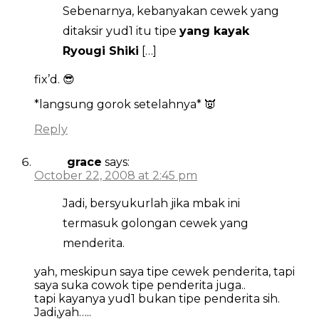
Sebenarnya, kebanyakan cewek yang
ditaksir yud1 itu tipe
yang kayak
Ryougi Shiki
[…]
fix’d. 😎
*langsung gorok setelahnya* 👿
Reply
grace
says:
October 22, 2008 at 2:45 pm
Jadi, bersyukurlah jika mbak ini
termasuk golongan cewek yang
menderita.
yah, meskipun saya tipe cewek penderita, tapi
saya suka cowok tipe penderita juga..
tapi kayanya yud1 bukan tipe penderita sih.
Jadi,yah…..