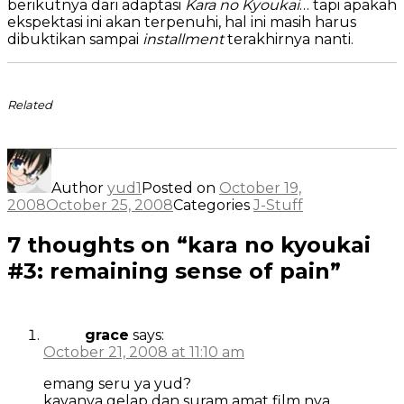
berikutnya dari adaptasi
Kara no Kyoukai
… tapi apakah
ekspektasi ini akan terpenuhi, hal ini masih harus
dibuktikan sampai
installment
terakhirnya nanti.
Related
Author
yud1
Posted on
October 19,
2008
October 25, 2008
Categories
J-Stuff
7 thoughts on “kara no kyoukai
#3: remaining sense of pain”
grace
says:
October 21, 2008 at 11:10 am
emang seru ya yud?
kayanya gelap dan suram amat film nya…