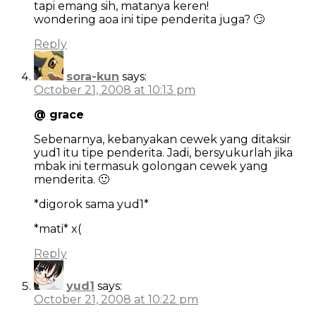
tapi emang sih, matanya keren!
wondering aoa ini tipe penderita juga? 🙄
Reply
sora-kun
says:
October 21, 2008 at 10:13 pm
@ grace
Sebenarnya, kebanyakan cewek yang ditaksir
yud1 itu tipe penderita. Jadi, bersyukurlah jika
mbak ini termasuk golongan cewek yang
menderita. 🙂
*digorok sama yud1*
*mati* x(
Reply
yud1
says:
October 21, 2008 at 10:22 pm