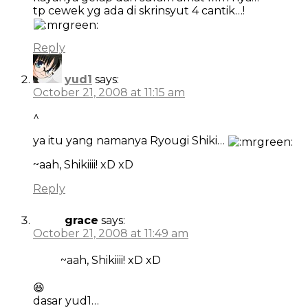
tp cewek yg ada di skrinsyut 4 cantik…!
Reply
yud1
says:
October 21, 2008 at 11:15 am
^
ya itu yang namanya Ryougi Shiki…
~aah, Shikiiii! xD xD
Reply
grace
says:
October 21, 2008 at 11:49 am
~aah, Shikiiii! xD xD
😆
dasar yud1…