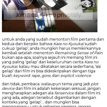
untuk anda yang sudah menonton film pertama dan
kedua dan berpikir bahwa
Kara no Kyoukai
sudah
cukup ‘gelap’, anda mungkin harus memikirkannya
kembali setelah menonton
Remaining Sense of Pain
.
bukan apa-apa, soalnya sejauh ini memang film ini
yang paling ‘gelap’ dari keseluruhan cerita
Kara no
Kyoukai.
kalau mau dikatakan secara sederhana, ‘sisi
gelap’ dari film ini bisa dideskripsikan dengan tiga
buah
keyword
:
rape
,
gore
, dan
explicit violence
.
dan tidak, pembaca. walaupun tema yang jadi
plot
device
dari film ini adalah kekerasan seksual, jangan
mengharapkan adegan ala
fanservice
dalam film ini.
yang ada, adegan tersebut digambarkan dengan
konteks yang ‘gelap’… dan mungkin bisa
mengganggu untuk sebagian pemirsa. jangan