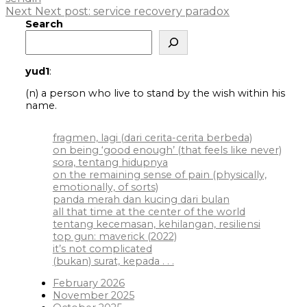
Next
Next post:
service recovery paradox
Search
yud1
:
(n) a person who live to stand by the wish within his
name.
fragmen, lagi (dari cerita-cerita berbeda)
on being ‘good enough’ (that feels like never)
sora, tentang hidupnya
on the remaining sense of pain (physically,
emotionally, of sorts)
panda merah dan kucing dari bulan
all that time at the center of the world
tentang kecemasan, kehilangan, resiliensi
top gun: maverick (2022)
it’s not complicated
(bukan) surat, kepada . . .
February 2026
November 2025