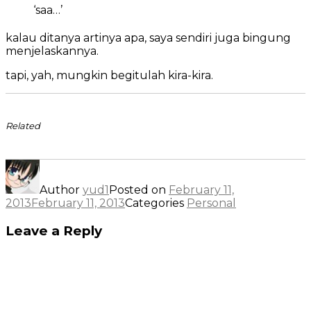
‘saa…’
kalau ditanya artinya apa, saya sendiri juga bingung
menjelaskannya.
tapi, yah, mungkin begitulah kira-kira.
Related
Author
yud1
Posted on
February 11,
2013
February 11, 2013
Categories
Personal
Leave a Reply