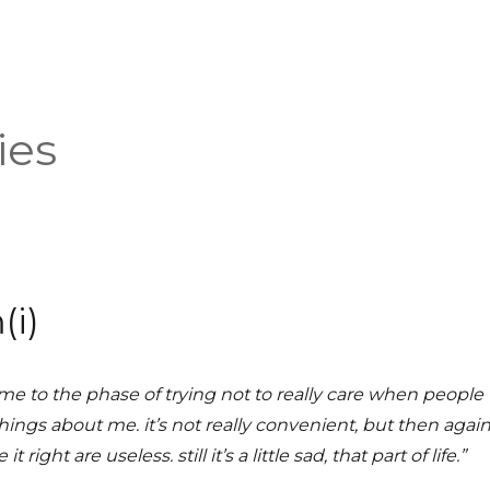
ies
(i)
ome to the phase of trying not to really care when people
ings about me. it’s not really convenient, but then agai
right are useless. still it’s a little sad, that part of life.”