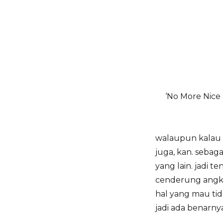
‘No More Nice &
walaupun kalau b
juga, kan. sebag
yang lain. jadi 
cenderung angku
hal yang mau tid
jadi ada benarny