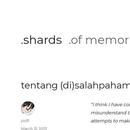
.shards
.of memor
tentang (di)salahpaham
“I think I have c
misunderstand th
Author
yud1
attempts to make it 
Posted
March 31, 2013