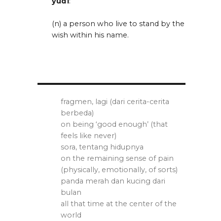
yud1
:
(n) a person who live to stand by the
wish within his name.
fragmen, lagi (dari cerita-cerita
berbeda)
on being ‘good enough’ (that
feels like never)
sora, tentang hidupnya
on the remaining sense of pain
(physically, emotionally, of sorts)
panda merah dan kucing dari
bulan
all that time at the center of the
world