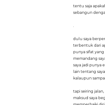
tentu saja apaka
sebangun dengan
.
dulu saya berpe
terbentuk dari ap
punya sifat yang
memandang saya 
saya jadi punya 
lain tentang saya
kalaupun sampai 
tapi seiring jala
maksud saya begi
memperbaiki diri