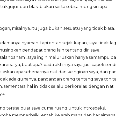
tuk jujur dan blak-blakan serta sebisa mungkin apa
ogan, misalnya, itu juga bukan sesuatu yang tidak biasa.
elamanya nyaman. tapi entah sejak kapan, saya tidak lag
musingkan pendapat orang lain tentang diri saya.
isalahpahami, saya ingin meluruskan hanya semampu d
karena, ya, buat apa? pada akhirnya saya jadi capek sendir
laskan apa sebenarnya niat dan keinginan saya, dan pa
tidak ada gunanya. pandangan orang tentang saya toh t
h, sementara hal ini tidak selalu berkorelasi dengan niat
ya.
ng tersisa buat saya cuma ruang untuk introspeksi.
coba memperbaiki, entah ke arah mana dan bagaimana