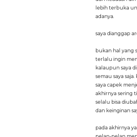
lebih terbuka un
adanya.
saya dianggap ar
bukan hal yang s
terlalu ingin me
kalaupun saya d
semau saya saja. 
saya capek menje
akhirnya sering 
selalu bisa diuba
dan keinginan sa
pada akhirnya ya
pelan-pelan men