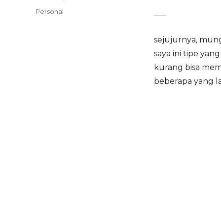
on
Categories
Personal
___
sejujurnya, mun
saya ini tipe yan
kurang bisa mem
beberapa yang lai