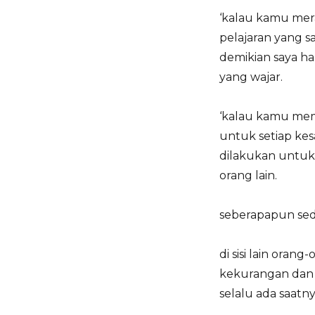
‘kalau kamu mera
pelajaran yang 
demikian saya h
yang wajar.
‘kalau kamu memb
untuk setiap kes
dilakukan untuk 
orang lain.
seberapapun sedi
di sisi lain ora
kekurangan dan s
selalu ada saatn