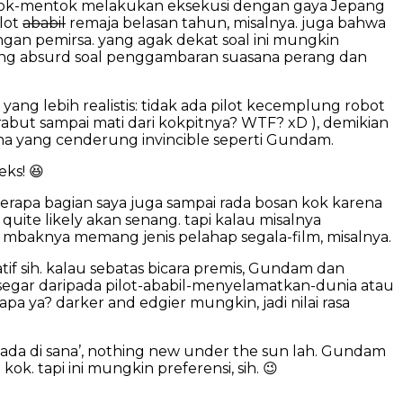
mentok-mentok melakukan eksekusi dengan gaya Jepang
lot
ababil
remaja belasan tahun, misalnya. juga bahwa
engan pemirsa. yang agak dekat soal ini mungkin
rung absurd soal penggambaran suasana perang dan
ang lebih realistis: tidak ada pilot kecemplung robot
abut sampai mati dari kokpitnya? WTF? xD ), demikian
cha yang cenderung invincible seperti Gundam.
eks! 😆
eberapa bagian saya juga sampai rada bosan kok karena
quite likely akan senang. tapi kalau misalnya
lau mbaknya memang jenis pelahap segala-film, misalnya.
if sih. kalau sebatas bicara premis, Gundam dan
p segar daripada pilot-ababil-menyelamatkan-dunia atau
 ya? darker and edgier mungkin, jadi nilai rasa
ni ada di sana’, nothing new under the sun lah. Gundam
. tapi ini mungkin preferensi, sih. 😉