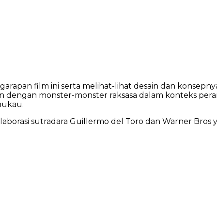
rapan film ini serta melihat-lihat desain dan konsepny
apan dengan monster-monster raksasa dalam konteks per
mukau.
laborasi sutradara Guillermo del Toro dan Warner Bros yan