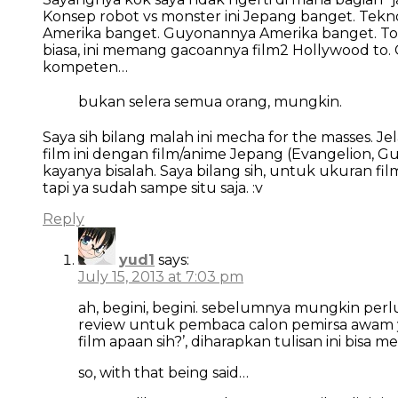
Konsep robot vs monster ini Jepang banget. Teknolo
Amerika banget. Guyonannya Amerika banget. Tok
biasa, ini memang gacoannya film2 Hollywood to
kompeten…
bukan selera semua orang, mungkin.
Saya sih bilang malah ini mecha for the masses. 
film ini dengan film/anime Jepang (Evangelion, 
kayanya bisalah. Saya bilang sih, untuk ukuran f
tapi ya sudah sampe situ saja. :v
Reply
yud1
says:
July 15, 2013 at 7:03 pm
ah, begini, begini. sebelumnya mungkin perlu
review untuk pembaca calon pemirsa awam ya
film apaan sih?’, diharapkan tulisan ini bisa m
so, with that being said…