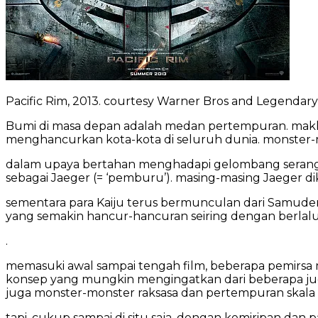
Pacific Rim, 2013. courtesy Warner Bros and Legendary
Bumi di masa depan adalah medan pertempuran. makhlu
menghancurkan kota-kota di seluruh dunia. monster-mo
dalam upaya bertahan menghadapi gelombang seranga
sebagai Jaeger (= ‘pemburu’). masing-masing Jaeger di
sementara para Kaiju terus bermunculan dari Samudera
yang semakin hancur-hancuran seiring dengan berlal
.
memasuki awal sampai tengah film, beberapa pemirsa
konsep yang mungkin mengingatkan dari beberapa ju
juga monster-monster raksasa dan pertempuran skala 
tapi, cukup sampai di situ saja. dengan kemiripan dan p