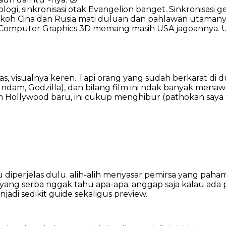
gi, sinkronisasi otak Evangelion banget. Sinkronisasi ge
oh Cina dan Rusia mati duluan dan pahlawan utamanya 
. Computer Graphics 3D memang masih USA jagoannya. 
Jelas, visualnya keren. Tapi orang yang sudah berkarat 
Gundam, Godzilla), dan bilang film ini ndak banyak men
ilm Hollywood baru, ini cukup menghibur (pathokan saya
 diperjelas dulu. alih-alih menyasar pemirsa yang paham
ng serba nggak tahu apa-apa. anggap saja kalau ada pe
enjadi sedikit guide sekaligus preview.