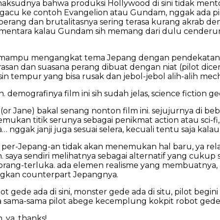
ini maksudnya bahwa produksi Hollywood di sini tidak 
engacu ke contoh Evangelion atau Gundam, nggak ada pi
k perang dan brutalitasnya sering terasa kurang akrab d
), sementara kalau Gundam sih memang dari dulu cende
lm ini mampu mengangkat tema Jepang dengan pendekatan y
san dan suasana perang dibuat dengan niat (pilot dicer
sin tempur yang bisa rusak dan jebol-jebol alih-alih me
demografinya film ini sih sudah jelas, science fiction ge
or Jane) bakal senang nonton film ini. sejujurnya di b
ukan titik serunya sebagai penikmat action atau sci-fi, 
a… nggak janji juga sesuai selera, kecuali tentu saja ka
a per-Jepang-an tidak akan menemukan hal baru, ya relat
n. saya sendiri melihatnya sebagai alternatif yang cuku
rang-terluka. ada elemen realisme yang membuatnya, apa
ngkan counterpart Jepangnya.
t gede ada di sini, monster gede ada di situ, pilot begi
 sama-sama pilot abege kecemplung kokpit robot gede kok
 ya. thanks!