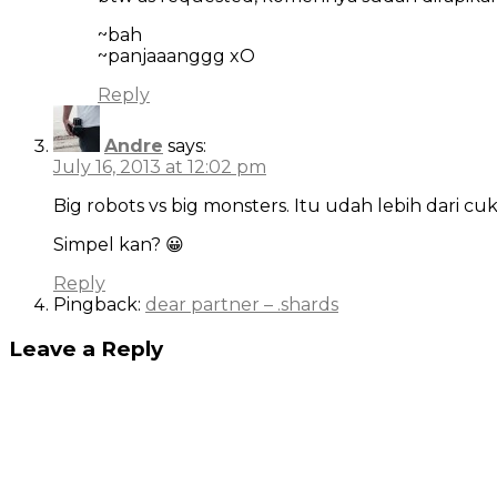
~bah
~panjaaanggg xO
Reply
Andre
says:
July 16, 2013 at 12:02 pm
Big robots vs big monsters. Itu udah lebih dari
Simpel kan? 😀
Reply
Pingback:
dear partner – .shards
Leave a Reply