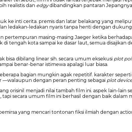
ih realistis dan
edgy
dibandingkan pantaran Jepangnya. h
uk ke inti cerita. premis dan latar belakang yang melipu
si dan ledakan-ledakan nyaris tanpa henti dengan dukunga
gan pertempuran masing-masing Jaeger ketika berhadapan 
k di tengah kota sampai ke dasar laut, semua disajikan 
idak bisa dibilang linear sih. secara umum eksekusi
plot poi
ampai benar-benar istimewa apalagi luar biasa.
 beberapa bagian mungkin agak repetitif. karakter seper
zler —walaupun dengan peran penting sebagai
plot devic
g orisinil menjadi nilai tambah film ini. aspek lain-lain s
, tapi secara umum film ini berhasil dengan baik dalam
irsa yang mencari tontonan fiksi ilmiah dengan action d