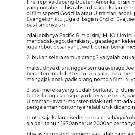
1. re: replika-Jepang-buatan-Amerika, di s
yang notabene bisa absurd sekali. kalau m
di film seperti Godzilla atau Ultraman, aspe
Evangelion (itu juga di bagian End of Eva
pasifismenya sih.
nilai lebihnya Pacific Rim di sini, IMHO fi
mendadak-jago, demikian juga adegan kekera
juga robot besar yang, well, benar-benar me
2. bukan selera semua orang? ya iyalah bukan. 
maksudnya di sini, nggak semua average Joe (
berantem melulu! tentu saja kalau bisa menem
mengajak anak gadis orang nonton film ini, y
3. soal mereka yang ‘sudah berkarat’ di duni
Godzilla juga konsepnya di-recycle terus, ka
Ultraman-lawan-monster-tidak-terlihat-ada-o
pengalaman nontonnya relatif unik dibandi
tentu saja kalau disederhanakan sebagai ‘robo
aja dari tahun 1970an terus 2000an ceritanya
btw as requested, komennya sudah dirapikan,