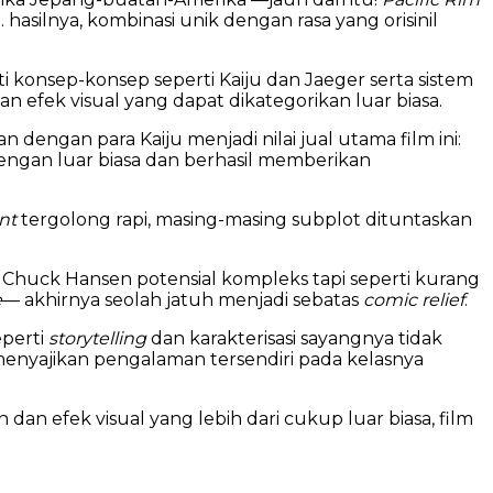
asilnya, kombinasi unik dengan rasa yang orisinil
ti konsep-konsep seperti Kaiju dan Jaeger serta sistem
n efek visual yang dapat dikategorikan luar biasa.
dengan para Kaiju menjadi nilai jual utama film ini:
dengan luar biasa dan berhasil memberikan
nt
tergolong rapi, masing-masing subplot dituntaskan
ti Chuck Hansen potensial kompleks tapi seperti kurang
e
— akhirnya seolah jatuh menjadi sebatas
comic relief
.
eperti
storytelling
dan karakterisasi sayangnya tidak
 menyajikan pengalaman tersendiri pada kelasnya
an efek visual yang lebih dari cukup luar biasa, film