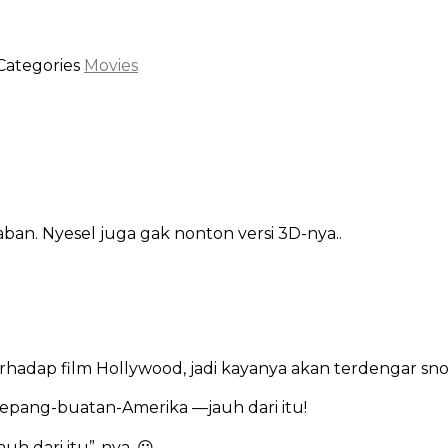
Categories
Movies
ban. Nyesel juga gak nonton versi 3D-nya..
hadap film Hollywood, jadi kayanya akan terdengar sno
a Jepang-buatan-Amerika —jauh dari itu!
uh dari itu”-nya. 😕