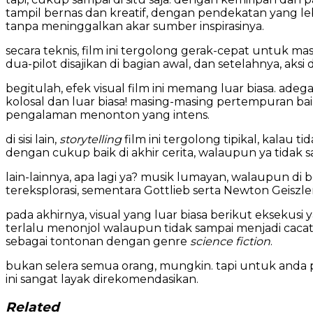
tampil bernas dan kreatif, dengan pendekatan yang leb
tanpa meninggalkan akar sumber inspirasinya.
secara teknis, film ini tergolong gerak-cepat untuk mas
dua-pilot disajikan di bagian awal, dan setelahnya, ak
begitulah, efek visual film ini memang luar biasa. ade
kolosal dan luar biasa! masing-masing pertempuran bai
pengalaman menonton yang intens.
di sisi lain,
storytelling
film ini tergolong tipikal, kalau t
dengan cukup baik di akhir cerita, walaupun ya tidak s
lain-lainnya, apa lagi ya? musik lumayan, walaupun di
tereksplorasi, sementara Gottlieb serta Newton Geis
pada akhirnya, visual yang luar biasa berikut eksekusi yan
terlalu menonjol walaupun tidak sampai menjadi cacat
sebagai tontonan dengan genre
science fiction
.
bukan selera semua orang, mungkin. tapi untuk anda pem
ini sangat layak direkomendasikan.
Related