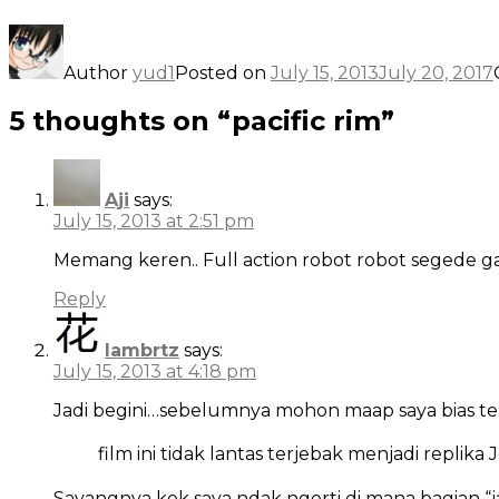
Author
yud1
Posted on
July 15, 2013
July 20, 2017
5 thoughts on “pacific rim”
Aji
says:
July 15, 2013 at 2:51 pm
Memang keren.. Full action robot robot segede ga
Reply
lambrtz
says:
July 15, 2013 at 4:18 pm
Jadi begini…sebelumnya mohon maap saya bias ter
film ini tidak lantas terjebak menjadi replik
Sayangnya kok saya ndak ngerti di mana bagian “ja