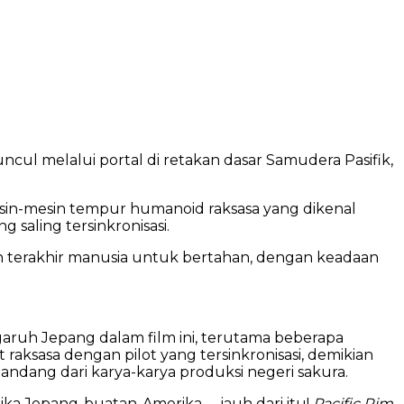
ul melalui portal di retakan dasar Samudera Pasifik,
in-mesin tempur humanoid raksasa yang dikenal
 saling tersinkronisasi.
pan terakhir manusia untuk bertahan, dengan keadaan
ruh Jepang dalam film ini, terutama beberapa
ot raksasa dengan pilot yang tersinkronisasi, demikian
ndang dari karya-karya produksi negeri sakura.
eplika Jepang-buatan-Amerika —jauh dari itu!
Pacific Rim