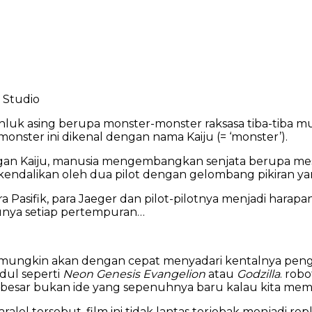
 Studio
k asing berupa monster-monster raksasa tiba-tiba munc
nster ini dikenal dengan nama Kaiju (= ‘monster’).
n Kaiju, manusia mengembangkan senjata berupa mes
kendalikan oleh dua pilot dengan gelombang pikiran yang
 Pasifik, para Jaeger dan pilot-pilotnya menjadi hara
unya setiap pertempuran…
 mungkin akan dengan cepat menyadari kentalnya penga
dul seperti
Neon Genesis Evangelion
atau
Godzilla
. rob
besar bukan ide yang sepenuhnya baru kalau kita mema
aralel tersebut, film ini tidak lantas terjebak menjadi r