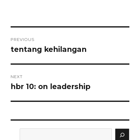
Post
PREVIOUS
navigation
tentang kehilangan
Previous
post:
NEXT
hbr 10: on leadership
Next
post:
Search