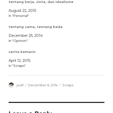
tentang kerja, cinta, dan idealisme
August 22, 2015
In "Personal"
tentang sama, tentang beda
December 25, 2014
In "Opinion"
cerita kemarin
April 12, 2015
In "Scraps"
Author
Posted
Categories
yud1
December 6, 2014
Scraps
on