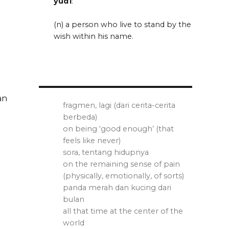
yud1
:
(n) a person who live to stand by the
wish within his name.
an
fragmen, lagi (dari cerita-cerita
berbeda)
on being ‘good enough’ (that
feels like never)
sora, tentang hidupnya
on the remaining sense of pain
(physically, emotionally, of sorts)
panda merah dan kucing dari
bulan
all that time at the center of the
world