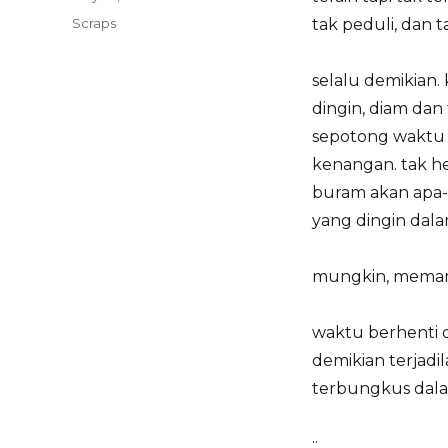
on
Categories
Scraps
tak peduli, dan 
selalu demikian.
dingin, diam dan
sepotong waktu
kenangan. tak h
buram akan apa-
yang dingin da
mungkin, meman
waktu berhenti
demikian terjadi
terbungkus dala
::