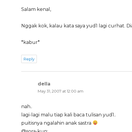
Salam kenal,
Nggak kok, kalau kata saya yud1 lagi curhat.
*kabur*
Reply
della
says:
May 31, 2007 at 12:00 am
nah..
lagi-lagi malu tiap kali baca tulisan yud1..
puitisnya ngalahin anak sastra
@sora-kun: