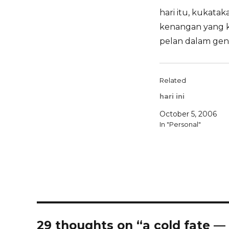
hari itu, kukata
kenangan yang ki
pelan dalam ge
Related
hari ini
October 5, 2006
In "Personal"
29 thoughts on “a cold fate —