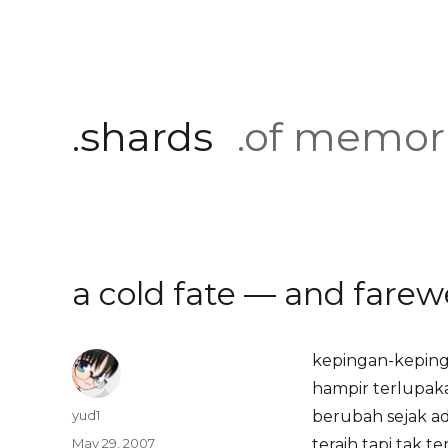
.shards
.of memor
a cold fate — and farewe
kepingan-keping
hampir terlupak
Author
yud1
berubah sejak ad
Posted
May 29, 2007
teraih tapi tak t