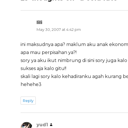
lili
says:
May 30, 2007 at 4:42 pm
ini maksudnya apa? maklum aku anak ekonomi 
apa mau perpisahan ya?!
sory ya aku ikut nimbrung di sini sory juga ka
sukses aja kalo gitu!!
skali lagi sory kalo kehadiranku agah kurang b
hehehe3
Reply
yud1
says: