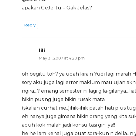
apakah GeJe itu = Gak Jelas?
Reply
lili
says:
May 31, 2007 at 4:20 pm
oh begitu toh? ya udah kirain Yudi lagi marah
sory aku juga lagi error maklum mau ujian ak
ngira…? emang semester ni lagi gila-gilanya…l
bikin pusing juga bikin rusak mata.
(skalian curhat nie..)ihik-ihik patah hati plus
eh nanya juga gimana bikin orang yang kita suk
aduh kok malah jadi konsultasi gini ya!!
he he lam kenal juga buat sora-kun n della.. n 