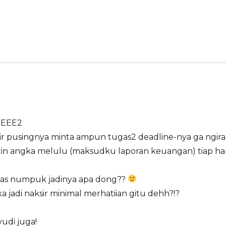
 HEEE2
hir pusingnya minta ampun tugas2 deadline-nya ga ngira
iatin angka melulu (maksudku laporan keuangan) tiap har
 tugas numpuk jadinya apa dong??
a jadi naksir minimal merhatiian gitu dehh?!?
yudi juga!