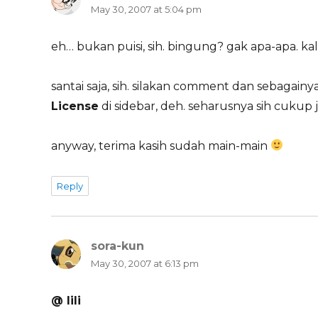
May 30, 2007 at 5:04 pm
eh… bukan puisi, sih. bingung? gak apa-apa. k
santai saja, sih. silakan comment dan sebagainya
License
di sidebar, deh. seharusnya sih cukup j
anyway, terima kasih sudah main-main
Reply
sora-kun
says:
May 30, 2007 at 6:13 pm
@ lili