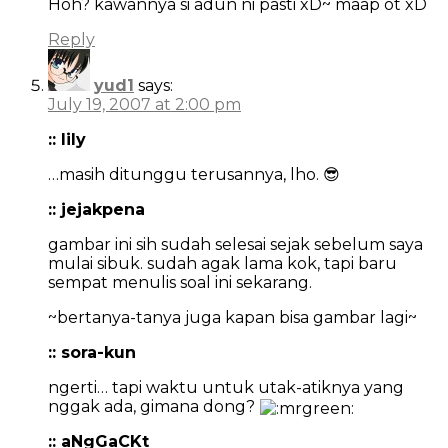
Hoh? kawannya si adun ni pasti xD~ maap ot xD
Reply
yud1
says:
July 19, 2007 at 2:00 pm
:: lily
…masih ditunggu terusannya, lho. 😎
:: jejakpena
gambar ini sih sudah selesai sejak sebelum saya
mulai sibuk. sudah agak lama kok, tapi baru
sempat menulis soal ini sekarang.
~bertanya-tanya juga kapan bisa gambar lagi~
:: sora-kun
ngerti… tapi waktu untuk utak-atiknya yang
nggak ada, gimana dong?
:: aNgGaCKt