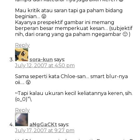
Mau kritik atau saran tapi ga paham bidang
beginian… 😛
Kayanya prespektif gambar ini memang
berperan besar memperkuat kesan… (subjektif
nih, dari orang yang ga paham ngegambar 🙂 )
Reply
sora-kun
says:
July 12, 2007 at 4:50 pm
Sama seperti kata Chloe-san… smart blur-nya
oii…. 😮
~Tapi kalau ukuran kecil keliatannya keren, sih.
(o_0)”\
Reply
aNgGaCKt
says:
July 17, 2007 at 9:27 pm