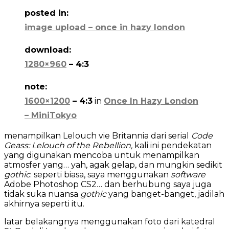
posted in:
image upload – once in hazy london
download:
1280×960
– 4:3
note:
1600×1200
– 4:3
in
Once In Hazy London
– MiniTokyo
menampilkan Lelouch vie Britannia dari serial
Code
Geass: Lelouch of the Rebellion,
kali ini pendekatan
yang digunakan mencoba untuk menampilkan
atmosfer yang… yah, agak gelap, dan mungkin sedikit
gothic
. seperti biasa, saya menggunakan
software
Adobe Photoshop CS2… dan berhubung saya juga
tidak suka nuansa
gothic
yang banget-banget, jadilah
akhirnya seperti itu.
latar belakangnya menggunakan foto dari katedral