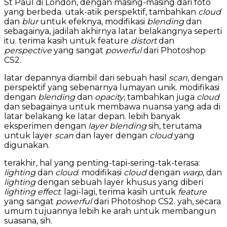
St Paul di London, dengan masing-masing dari foto
yang berbeda. utak-atik perspektif, tambahkan
cloud
dan
blur
untuk efeknya, modifikasi
blending
dan
sebagainya, jadilah akhirnya latar belakangnya seperti
itu. terima kasih untuk feature
distort
dan
perspective
yang sangat
powerful
dari Photoshop
CS2.
latar depannya diambil dari sebuah hasil
scan
, dengan
perspektif yang sebenarnya lumayan unik. modifikasi
dengan
blending
dan
opacity
, tambahkan juga
cloud
dan sebagainya untuk membawa nuansa yang ada di
latar belakang ke latar depan. lebih banyak
eksperimen dengan
layer blending
sih, terutama
untuk layer
scan
dan layer dengan
cloud
yang
digunakan.
terakhir, hal yang penting-tapi-sering-tak-terasa:
lighting
dan
cloud
. modifikasi
cloud
dengan
warp
, dan
lighting
dengan sebuah layer khusus yang diberi
lighting effect
. lagi-lagi, terima kasih untuk
feature
yang sangat
powerful
dari Photoshop CS2. yah, secara
umum tujuannya lebih ke arah untuk membangun
suasana, sih.