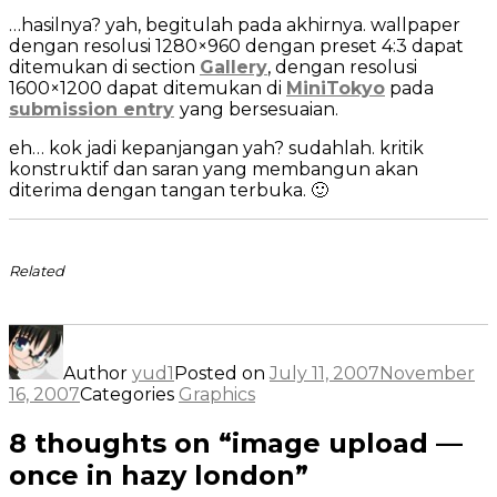
…hasilnya? yah, begitulah pada akhirnya. wallpaper
dengan resolusi 1280×960 dengan preset 4:3 dapat
ditemukan di section
Gallery
, dengan resolusi
1600×1200 dapat ditemukan di
MiniTokyo
pada
submission entry
yang bersesuaian.
eh… kok jadi kepanjangan yah? sudahlah. kritik
konstruktif dan saran yang membangun akan
diterima dengan tangan terbuka. 🙂
Related
Author
yud1
Posted on
July 11, 2007
November
16, 2007
Categories
Graphics
8 thoughts on “image upload —
once in hazy london”