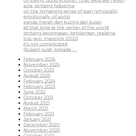
on being ‘good enough’ (that feels like never)
sora, tentang hidupnya
on the remaining sense of pain (physically,
emotionally, of sorts)
panda merah dan kucing dari bulan
all that time at the center of the world
tentang kecemasan, kehilangan, resiliensi
top gun: maverick (2022)
it’s not complicated
(bukan) surat, kepada . . .
February 2026
November 2025
October 2025
August 2025
February 2024
February 2023
June 2022
October 2021
August 2021
March 2021
February 2021
January 2021
December 2020
November 2020
October 2020