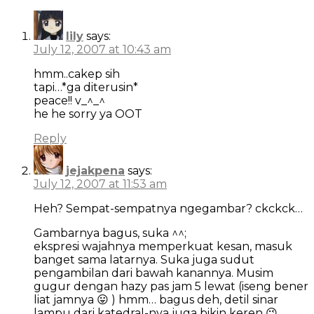
lily
says:
July 12, 2007 at 10:43 am
hmm..cakep sih
tapi…*ga diterusin*
peace!! v_^_^
he he sorry ya OOT
Reply
jejakpena
says:
July 12, 2007 at 11:53 am
Heh? Sempat-sempatnya ngegambar? ckckck…
Gambarnya bagus, suka ^^;
ekspresi wajahnya memperkuat kesan, masuk
banget sama latarnya. Suka juga sudut
pengambilan dari bawah kanannya. Musim
gugur dengan hazy pas jam 5 lewat (iseng bener
liat jamnya 😛 ) hmm… bagus deh, detil sinar
lampu dari katedral-nya juga bikin keren 😉