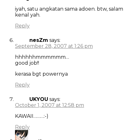
iyah, satu angkatan sama adoen. btw, salam
kenal yah.
Reply
nesZm
says:
September 28, 2007 at 1:26 pm
hhhhhhmmmmmm…
good job!!
kerasa bgt powernya
Reply
UKYOU
says:
October 1, 2007 at 12:58 pm
KAWAII………:-)
Reply