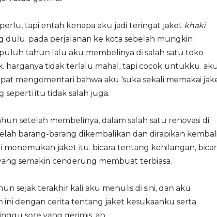
perlu, tapi entah kenapa aku jadi teringat jaket
khaki
 dulu. pada perjalanan ke kota sebelah mungkin
puluh tahun lalu aku membelinya di salah satu toko
ik. harganya tidak terlalu mahal, tapi cocok untukku. ak
mpat mengomentari bahwa aku ‘suka sekali memakai jak
ng seperti itu tidak salah juga.
hun setelah membelinya, dalam salah satu renovasi di
telah barang-barang dikembalikan dan dirapikan kembali
gi menemukan jaket itu. bicara tentang kehilangan, bicar
 yang semakin cenderung membuat terbiasa.
n sejak terakhir kali aku menulis di sini, dan aku
ini dengan cerita tentang jaket kesukaanku serta
inggu sore yang gerimis. ah…