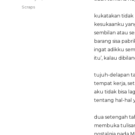
on
Categories
Scraps
kukatakan tidak 
kesukaanku yang
sembilan atau se
barang sisa pabr
ingat adikku se
itu’, kalau dibila
tujuh-delapan ta
tempat kerja, se
aku tidak bisa la
tentang hal-hal
dua setengah tahu
membuka tulisan 
nostalgia pada M