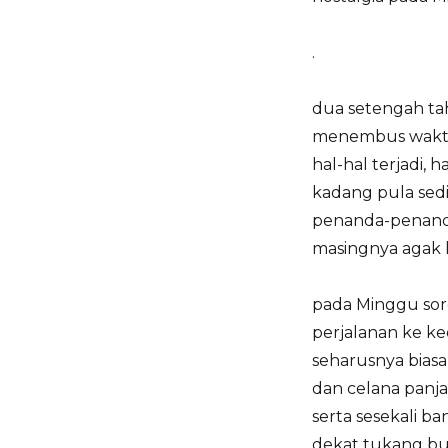
.
dua setengah tah
menembus waktu 
hal-hal terjadi, 
kadang pula sed
penanda-penand
masingnya agak 
pada Minggu sor
perjalanan ke ke
seharusnya bias
dan celana panja
serta sesekali b
dekat tukang bua