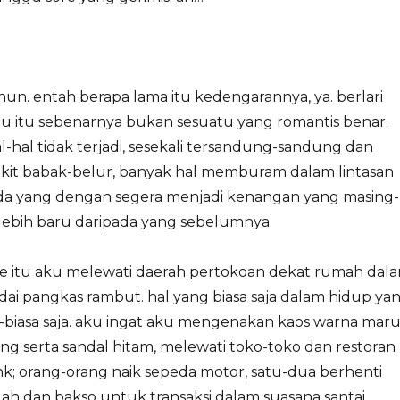
un. entah berapa lama itu kedengarannya, ya. berlari
itu sebenarnya bukan sesuatu yang romantis benar.
hal-hal tidak terjadi, sesekali tersandung-sandung dan
ikit babak-belur, banyak hal memburam dalam lintasan
a yang dengan segera menjadi kenangan yang masing-
lebih baru daripada yang sebelumnya.
e itu aku melewati daerah pertokoan dekat rumah dal
dai pangkas rambut. hal yang biasa saja dalam hidup ya
a-biasa saja. aku ingat aku mengenakan kaos warna mar
ng serta sandal hitam, melewati toko-toko dan restoran
ank; orang-orang naik sepeda motor, satu-dua berhenti
h dan bakso untuk transaksi dalam suasana santai.