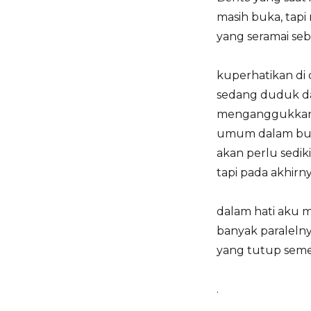
masih buka, tap
yang seramai se
kuperhatikan di
sedang duduk da
menganggukkan ke
umum dalam bul
akan perlu sedik
tapi pada akhirny
dalam hati aku m
banyak paralelny
yang tutup seme
.