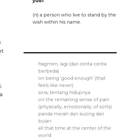
yud1
:
(n) a person who live to stand by the
wish within his name.
u
et
fragmen, lagi (dari cerita-cerita
berbeda)
on being ‘good enough’ (that
feels like never)
,
sora, tentang hidupnya
a
on the remaining sense of pain
(physically, emotionally, of sorts)
panda merah dan kucing dari
bulan
all that time at the center of the
world