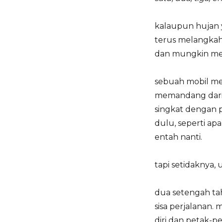
kalaupun hujan y
terus melangkah
dan mungkin menj
sebuah mobil mel
memandang dari k
singkat dengan p
dulu, seperti ap
entah nanti.
tapi setidaknya, u
dua setengah tah
sisa perjalanan. m
diri dan petak-p