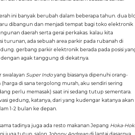
erah ini banyak berubah dalam beberapa tahun. dua bl
ru dibangun dan menjadi tempat bagi toko elektronik
gunan daerah serta gerai perkakas. kalau kita
sisi turunan, ada sebuah area parkir pada rubanah di
ung. gerbang parkir elektronik berada pada posisi yan
 dengan agak tanggung di dekatnya.
ar swalayan
Super Indo
yang biasanya dipenuhi orang-
 (harga di sana tergolong murah, aku sendiri sering
dang perlu memasak) saat ini sedang tutup sementara.
vasi gedung, katanya, dari yang kudengar katanya akan
lam 1-2 bulan ke depan.
sama tadinya juga ada resto makanan Jepang
Hoka-Hok
ini juga tutup. salon
Johnny Andrean
di lantai dasarnya