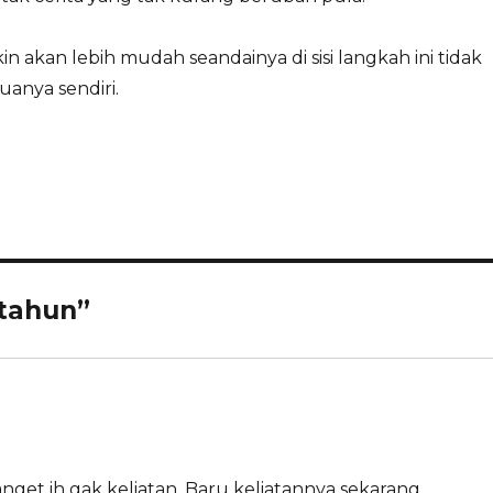
n akan lebih mudah seandainya di sisi langkah ini tidak
uanya sendiri.
 tahun”
nget ih gak keliatan. Baru keliatannya sekarang.