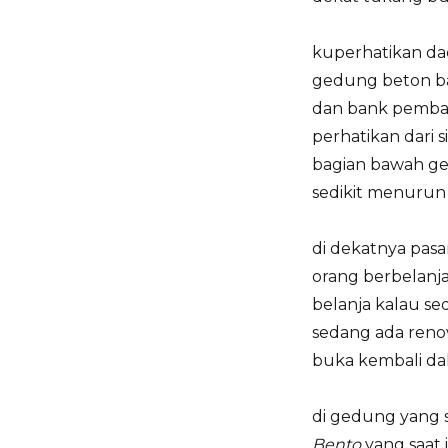
kuperhatikan da
gedung beton ba
dan bank pemban
perhatikan dari 
bagian bawah ged
sedikit menurun
di dekatnya pas
orang berbelanja
belanja kalau se
sedang ada reno
buka kembali da
di gedung yang 
Bento
yang saat 