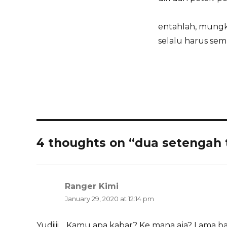
entahlah, mungki
selalu harus sem
4 thoughts on “dua setengah
Ranger Kimi
says:
January 29, 2020 at 12:14 pm
Yudiiii… Kamu apa kabar? Ke mana aja? Lama ba