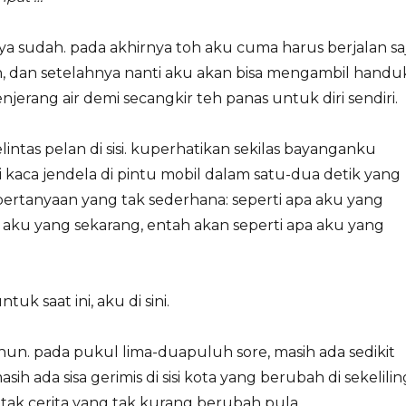
a sudah. pada akhirnya toh aku cuma harus berjalan saj
, dan setelahnya nanti aku akan bisa mengambil handu
erang air demi secangkir teh panas untuk diri sendiri.
intas pelan di sisi. kuperhatikan sekilas bayanganku
aca jendela di pintu mobil dalam satu-dua detik yang
ertanyaan yang tak sederhana: seperti apa aku yang
a aku yang sekarang, entah akan seperti apa aku yang
ntuk saat ini, aku di sini.
un. pada pukul lima-duapuluh sore, masih ada sedikit
asih ada sisa gerimis di sisi kota yang berubah di sekelilin
etak cerita yang tak kurang berubah pula.