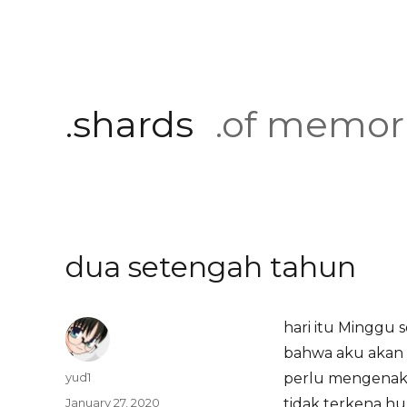
.shards
.of memor
dua setengah tahun
hari itu Minggu 
bahwa aku akan 
Author
yud1
perlu mengenaka
Posted
January 27, 2020
tidak terkena huj