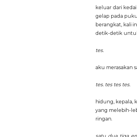
keluar dari ked
gelap pada pukul
berangkat, kali 
detik-detik unt
tes.
aku merasakan sa
tes. tes tes tes.
hidung, kepala, 
yang melebih-leb
ringan.
satu, dua, tiga, 